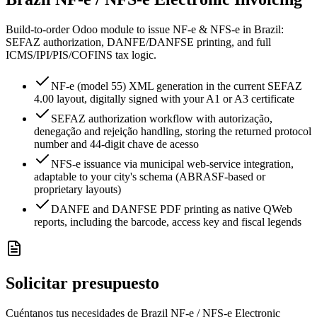
Build-to-order Odoo module to issue NF-e & NFS-e in Brazil:
SEFAZ authorization, DANFE/DANFSE printing, and full
ICMS/IPI/PIS/COFINS tax logic.
NF-e (model 55) XML generation in the current SEFAZ
4.00 layout, digitally signed with your A1 or A3 certificate
SEFAZ authorization workflow with autorização,
denegação and rejeição handling, storing the returned protocol
number and 44-digit chave de acesso
NFS-e issuance via municipal web-service integration,
adaptable to your city's schema (ABRASF-based or
proprietary layouts)
DANFE and DANFSE PDF printing as native QWeb
reports, including the barcode, access key and fiscal legends
Solicitar presupuesto
Cuéntanos tus necesidades de Brazil NF-e / NFS-e Electronic