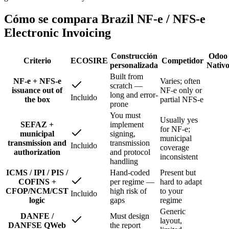
Cómo se compara Brazil NF-e / NFS-e
Electronic Invoicing
Construcción
Odoo
Criterio
ECOSIRE
Competidor
personalizada
Nativ
Built from
NF-e + NFS-e
Varies; often
scratch —
issuance out of
NF-e only or
long and error-
Incluido
the box
partial NFS-e
prone
You must
Usually yes
SEFAZ +
implement
for NF-e;
municipal
signing,
municipal
transmission and
transmission
Incluido
coverage
authorization
and protocol
inconsistent
handling
ICMS / IPI / PIS /
Hand-coded
Present but
COFINS +
per regime —
hard to adapt
CFOP/NCM/CST
high risk of
to your
Incluido
logic
gaps
regime
Generic
DANFE /
Must design
layout,
DANFSE QWeb
the report