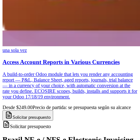
una sola vez
Access Account Reports in Various Currencies
A build-to-order Odoo module that lets you render any accounting
report — P&L, Balance Sheet, aged reports, journals, trial balance
— in a currency of your choice, with automatic conversion at the
rate you define. ECOSIRE scopes, builds, installs and supports it for
your Odoo 17/18/19 environment.
Desde $249.00
Precio de partida: se presupuesta según su alcance
Solicitar presupuesto
Solicitar presupuesto
Brazil NF-e / NFS-e Electronic Invoicing