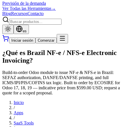
Previsión de la demanda
Ver Todas las Herramientas
→
Blog
Recursos
Contacto
es
Iniciar sesión
Comenzar
¿Qué es Brazil NF-e / NFS-e Electronic
Invoicing?
Build-to-order Odoo module to issue NF-e & NFS-e in Brazil:
SEFAZ authorization, DANFE/DANFSE printing, and full
ICMS/IPI/PIS/COFINS tax logic. Built to order by ECOSIRE for
Odoo 17, 18, 19 — indicative price from $599.00 USD; request a
quote for a scoped proposal.
Inicio
/
Apps
/
SaaS Tools