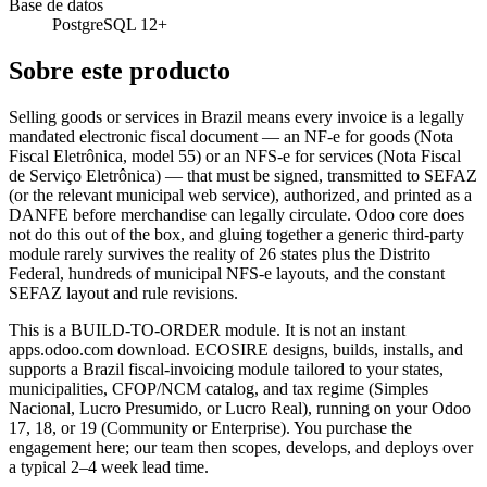
Base de datos
PostgreSQL 12+
Sobre este producto
Selling goods or services in Brazil means every invoice is a legally
mandated electronic fiscal document — an NF-e for goods (Nota
Fiscal Eletrônica, model 55) or an NFS-e for services (Nota Fiscal
de Serviço Eletrônica) — that must be signed, transmitted to SEFAZ
(or the relevant municipal web service), authorized, and printed as a
DANFE before merchandise can legally circulate. Odoo core does
not do this out of the box, and gluing together a generic third-party
module rarely survives the reality of 26 states plus the Distrito
Federal, hundreds of municipal NFS-e layouts, and the constant
SEFAZ layout and rule revisions.
This is a BUILD-TO-ORDER module. It is not an instant
apps.odoo.com download. ECOSIRE designs, builds, installs, and
supports a Brazil fiscal-invoicing module tailored to your states,
municipalities, CFOP/NCM catalog, and tax regime (Simples
Nacional, Lucro Presumido, or Lucro Real), running on your Odoo
17, 18, or 19 (Community or Enterprise). You purchase the
engagement here; our team then scopes, develops, and deploys over
a typical 2–4 week lead time.