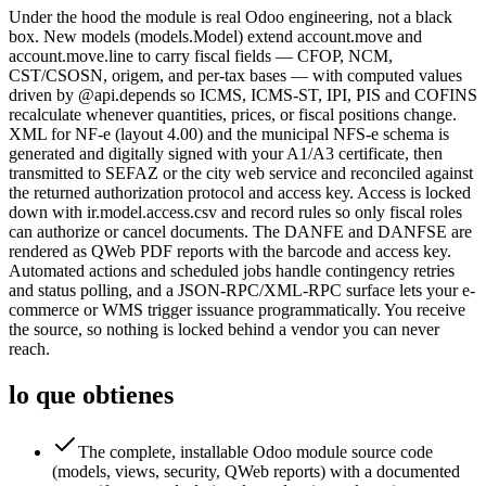
Under the hood the module is real Odoo engineering, not a black
box. New models (models.Model) extend account.move and
account.move.line to carry fiscal fields — CFOP, NCM,
CST/CSOSN, origem, and per-tax bases — with computed values
driven by @api.depends so ICMS, ICMS-ST, IPI, PIS and COFINS
recalculate whenever quantities, prices, or fiscal positions change.
XML for NF-e (layout 4.00) and the municipal NFS-e schema is
generated and digitally signed with your A1/A3 certificate, then
transmitted to SEFAZ or the city web service and reconciled against
the returned authorization protocol and access key. Access is locked
down with ir.model.access.csv and record rules so only fiscal roles
can authorize or cancel documents. The DANFE and DANFSE are
rendered as QWeb PDF reports with the barcode and access key.
Automated actions and scheduled jobs handle contingency retries
and status polling, and a JSON-RPC/XML-RPC surface lets your e-
commerce or WMS trigger issuance programmatically. You receive
the source, so nothing is locked behind a vendor you can never
reach.
lo que obtienes
The complete, installable Odoo module source code
(models, views, security, QWeb reports) with a documented