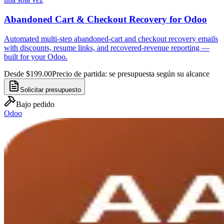
Abandoned Cart & Checkout Recovery for Odoo
Automated multi-step abandoned-cart and checkout recovery emails
with discounts, resume links, and recovered-revenue reporting —
built for your Odoo.
Desde $199.00
Precio de partida: se presupuesta según su alcance
Solicitar presupuesto
Bajo pedido
Odoo