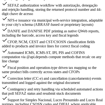
SEFAZ authorization workflow with autorização, denegação
and rejeição handling, storing the returned protocol number and 44-
digit chave de acesso
NFS-e issuance via municipal web-service integration, adaptable
to your city's schema (ABRASF-based or proprietary layouts)
DANFE and DANFSE PDF printing as native QWeb reports,
including the barcode, access key and fiscal legends
CFOP, NCM, CEST and CST/CSOSN classification fields
added to products and invoice lines for correct fiscal coding
Automated ICMS, ICMS-ST, IPI, PIS and COFINS
computation via @api.depends compute methods that recalc on any
line change
Fiscal position and operation-type driven tax mapping so the
same product bills correctly across states and CFOPs
Correction letter (CC-e) and cancellation (cancelamento) events
transmitted and logged against the original document
Contingency and retry handling via scheduled automated actions
that poll SEFAZ status and resubmit stuck documents
Support for Simples Nacional, Lucro Presumido and Lucro Real
regimes, including CSOSN codes and DIFAL where applicable