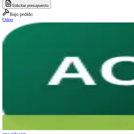
Solicitar presupuesto
Bajo pedido
Odoo
una sola vez