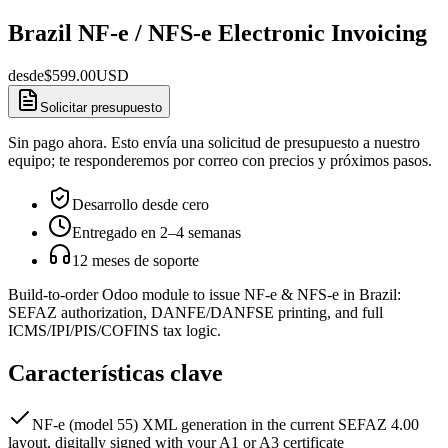
Brazil NF-e / NFS-e Electronic Invoicing
desde
$
599.00
USD
Solicitar presupuesto
Sin pago ahora. Esto envía una solicitud de presupuesto a nuestro
equipo; te responderemos por correo con precios y próximos pasos.
Desarrollo desde cero
Entregado en 2–4 semanas
12 meses de soporte
Build-to-order Odoo module to issue NF-e & NFS-e in Brazil:
SEFAZ authorization, DANFE/DANFSE printing, and full
ICMS/IPI/PIS/COFINS tax logic.
Características clave
NF-e (model 55) XML generation in the current SEFAZ 4.00
layout, digitally signed with your A1 or A3 certificate