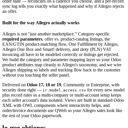
order state — reconciles on a cadence you choose, and a per-record
sync log tells you exactly what happened and why if Allegro rejects
an offer.
Built for the way Allegro actually works
Allegro is not "just another marketplace." Category-specific
required parameters
, offer vs. product-catalog listings, the
EAN/GTIN product-matching flow, One Fulfillment by Allegro,
Allegro One Box and Smart! delivery, and złoty (PLN) VAT
invoicing all have to be modeled correctly or listings get rejected.
We build the category and parameter mapping layer so your Odoo
product attributes map cleanly to Allegro's taxonomy, and we wire
Allegro shipping so labels and tracking flow back to the customer
without you touching the seller panel.
Delivered on
Odoo 17, 18 or 19
, Community or Enterprise, with
security done right —
for every new model
ir.model.access.csv
plus record rules so a multi-company or multi-account setup keeps
each seller account's data isolated. Views are built in standard Odoo
XML with OWL components where interactivity helps, and
order/invoice documents use QWeb so your Allegro sales look like
the rest of your Odoo paperwork.
lo que obtienes