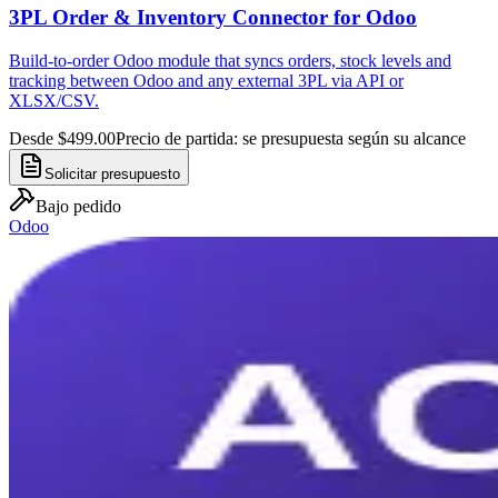
3PL Order & Inventory Connector for Odoo
Build-to-order Odoo module that syncs orders, stock levels and
tracking between Odoo and any external 3PL via API or
XLSX/CSV.
Desde $499.00
Precio de partida: se presupuesta según su alcance
Solicitar presupuesto
Bajo pedido
Odoo