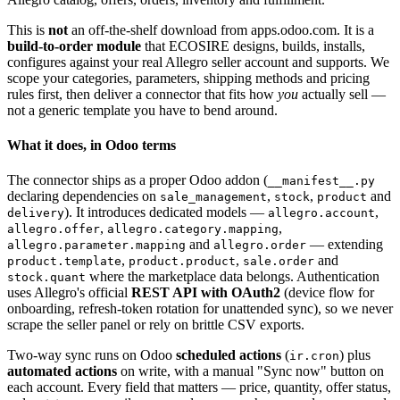
This is
not
an off-the-shelf download from apps.odoo.com. It is a
build-to-order module
that ECOSIRE designs, builds, installs,
configures against your real Allegro seller account and supports. We
scope your categories, parameters, shipping methods and pricing
rules first, then deliver a connector that fits how
you
actually sell —
not a generic template you have to bend around.
What it does, in Odoo terms
The connector ships as a proper Odoo addon (
__manifest__.py
declaring dependencies on
,
,
and
sale_management
stock
product
). It introduces dedicated models —
,
delivery
allegro.account
,
,
allegro.offer
allegro.category.mapping
and
— extending
allegro.parameter.mapping
allegro.order
,
,
and
product.template
product.product
sale.order
where the marketplace data belongs. Authentication
stock.quant
uses Allegro's official
REST API with OAuth2
(device flow for
onboarding, refresh-token rotation for unattended sync), so we never
scrape the seller panel or rely on brittle CSV exports.
Two-way sync runs on Odoo
scheduled actions
(
) plus
ir.cron
automated actions
on write, with a manual "Sync now" button on
each account. Every field that matters — price, quantity, offer status,