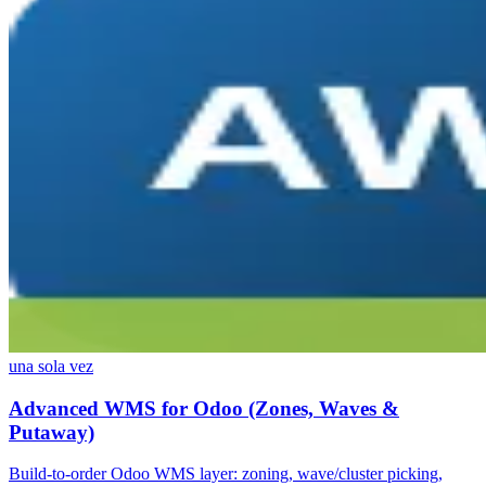
una sola vez
Advanced WMS for Odoo (Zones, Waves &
Putaway)
Build-to-order Odoo WMS layer: zoning, wave/cluster picking,