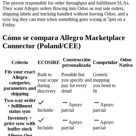
The person responsible for order throughput and fulfillment SLAs.
They want Allegro orders flowing into Odoo as real sale orders,
shipping labels and tracking handled without leaving Odoo, and a
sync log they can trust when something goes wrong at 5pm on a
Friday.
Cómo se compara Allegro Marketplace
Connector (Poland/CEE)
Construcción
Odoo
Criterio
ECOSIRE
Competidor
personalizada
Nativo
Fits your exact
Built to
Possible but
Generic
Allegro
your scope
you specify and
mapping
categories,
during
pay for every
you bend to
parameters and
discovery
detail
fit
shipping
Two-way order
Apoyo
Apoyo
+ fulfillment
Incluido
parcial
parcial
status sync
Inventory +
Apoyo
Apoyo
price sync with
Incluido
parcial
parcial
buffer stock
Allegro One