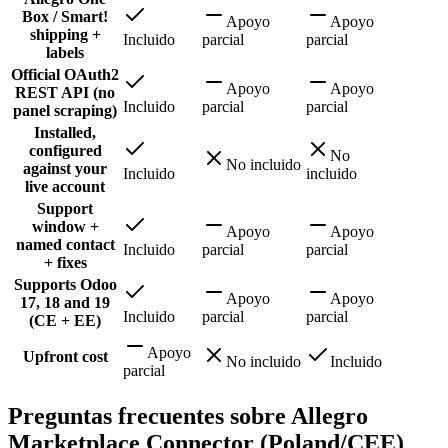
Box / Smart!
Apoyo
Apoyo
shipping +
Incluido
parcial
parcial
labels
Official OAuth2
Apoyo
Apoyo
REST API (no
Incluido
parcial
parcial
panel scraping)
Installed,
configured
No
No incluido
against your
Incluido
incluido
live account
Support
window +
Apoyo
Apoyo
named contact
Incluido
parcial
parcial
+ fixes
Supports Odoo
Apoyo
Apoyo
17, 18 and 19
Incluido
parcial
parcial
(CE + EE)
Apoyo
Upfront cost
No incluido
Incluido
parcial
Preguntas frecuentes sobre Allegro
Marketplace Connector (Poland/CEE)