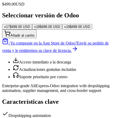
$
499.00
USD
Seleccionar versión de Odoo
v
17
$
499.00
USD
v
18
$
499.00
USD
v
19
$
499.00
USD
Añadir al carrito
¿Ya compraste en la App Store de Odoo?
Envíe su pedido de
venta y le emitiremos su clave de licencia.
Acceso inmediato a la descarga
Actualizaciones gratuitas incluidas
Soporte prioritario por correo
Enterprise-grade AliExpress-Odoo integration with dropshipping
automation, supplier management, and cross-border support
Características clave
Dropshipping automation