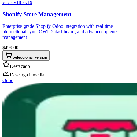
v17 · v18 · v19
Shopify Store Management
Enterprise-grade Shopify-Odoo integration with real-time
bidirectional sync, OWL 2 dashboard, and advanced queue
management
$
499.00
Seleccionar versión
Destacado
Descarga inmediata
Odoo