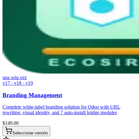
una sola vez
v17 · v18 · v19
Branding Management
Complete white-label branding solution for Odoo with URL
rewriting, visual identity, and 7 auto-install bridge modules
$
149.00
Seleccionar versión