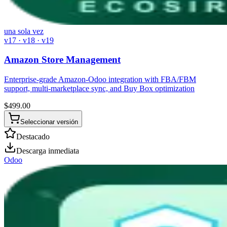
una sola vez
v17 · v18 · v19
Amazon Store Management
Enterprise-grade Amazon-Odoo integration with FBA/FBM
support, multi-marketplace sync, and Buy Box optimization
$
499.00
Seleccionar versión
Destacado
Descarga inmediata
Odoo