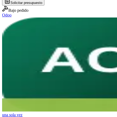
Solicitar presupuesto
Bajo pedido
Odoo
una sola vez