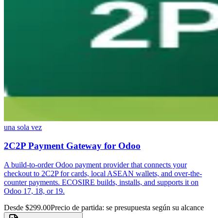
una sola vez
2C2P Payment Gateway for Odoo
A build-to-order Odoo payment provider that connects your
checkout to 2C2P for cards, local ASEAN wallets, and over-the-
counter payments. ECOSIRE builds, installs, and supports it on
Odoo 17, 18, or 19.
Desde $299.00
Precio de partida: se presupuesta según su alcance