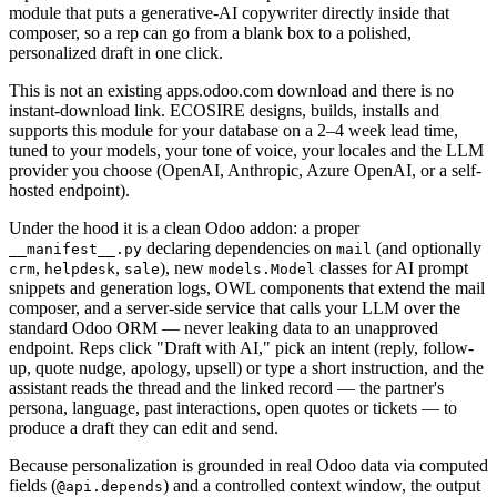
module that puts a generative-AI copywriter directly inside that
composer, so a rep can go from a blank box to a polished,
personalized draft in one click.
This is not an existing apps.odoo.com download and there is no
instant-download link. ECOSIRE designs, builds, installs and
supports this module for your database on a 2–4 week lead time,
tuned to your models, your tone of voice, your locales and the LLM
provider you choose (OpenAI, Anthropic, Azure OpenAI, or a self-
hosted endpoint).
Under the hood it is a clean Odoo addon: a proper
declaring dependencies on
(and optionally
__manifest__.py
mail
,
,
), new
classes for AI prompt
crm
helpdesk
sale
models.Model
snippets and generation logs, OWL components that extend the mail
composer, and a server-side service that calls your LLM over the
standard Odoo ORM — never leaking data to an unapproved
endpoint. Reps click "Draft with AI," pick an intent (reply, follow-
up, quote nudge, apology, upsell) or type a short instruction, and the
assistant reads the thread and the linked record — the partner's
persona, language, past interactions, open quotes or tickets — to
produce a draft they can edit and send.
Because personalization is grounded in real Odoo data via computed
fields (
) and a controlled context window, the output
@api.depends