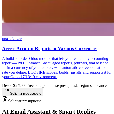
una sola vez
Access Account Reports in Various Currencies
A build-to-order Odoo module that lets you render any accounting
report — P&L, Balance Sheet, aged reports, journals, trial balance
— in a currency of your choice, with automatic conversion at the
rate you define. ECOSIRE scopes, builds, installs and supports it for
your Odoo 17/18/19 environment.
Desde $249.00
Precio de partida: se presupuesta según su alcance
Solicitar presupuesto
Solicitar presupuesto
AI Email Assistant & Smart Replies