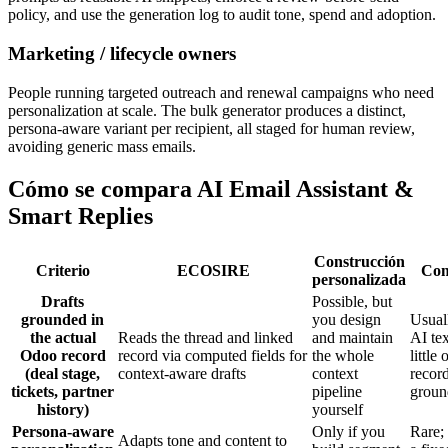
policy, and use the generation log to audit tone, spend and adoption.
Marketing / lifecycle owners
People running targeted outreach and renewal campaigns who need
personalization at scale. The bulk generator produces a distinct,
persona-aware variant per recipient, all staged for human review,
avoiding generic mass emails.
Cómo se compara AI Email Assistant &
Smart Replies
Construcción
Criterio
ECOSIRE
Com
personalizada
Drafts
Possible, but
grounded in
you design
Usual
the actual
Reads the thread and linked
and maintain
AI te
Odoo record
record via computed fields for
the whole
little 
(deal stage,
context-aware drafts
context
recor
tickets, partner
pipeline
groun
history)
yourself
Persona-aware
Only if you
Rare;
Adapts tone and content to