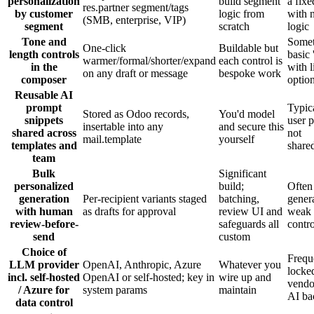
personalization
build segment
a fix
res.partner segment/tags
by customer
logic from
with 
(SMB, enterprise, VIP)
segment
scratch
logic
Tone and
Somet
One-click
Buildable but
length controls
basic 
warmer/formal/shorter/expand
each control is
in the
with l
on any draft or message
bespoke work
composer
optio
Reusable AI
prompt
Typica
Stored as Odoo records,
You'd model
snippets
user 
insertable into any
and secure this
shared across
not
mail.template
yourself
templates and
share
team
Bulk
Significant
personalized
build;
Often
generation
Per-recipient variants staged
batching,
gener
with human
as drafts for approval
review UI and
weak 
review-before-
safeguards all
contro
send
custom
Choice of
Frequ
LLM provider
OpenAI, Anthropic, Azure
Whatever you
locked
incl. self-hosted
OpenAI or self-hosted; key in
wire up and
vendo
/ Azure for
system params
maintain
AI ba
data control