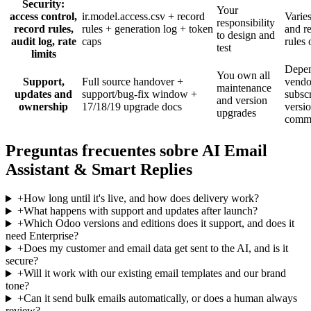
Security:
Your
access control,
ir.model.access.csv + record
Varies
responsibility
record rules,
rules + generation log + token
and r
to design and
audit log, rate
caps
rules 
test
limits
Depen
You own all
Support,
Full source handover +
vendo
maintenance
updates and
support/bug-fix window +
subsc
and version
ownership
17/18/19 upgrade docs
versio
upgrades
comm
Preguntas frecuentes sobre AI Email
Assistant & Smart Replies
+
How long until it's live, and how does delivery work?
+
What happens with support and updates after launch?
+
Which Odoo versions and editions does it support, and does it
need Enterprise?
+
Does my customer and email data get sent to the AI, and is it
secure?
+
Will it work with our existing email templates and our brand
tone?
+
Can it send bulk emails automatically, or does a human always
review?