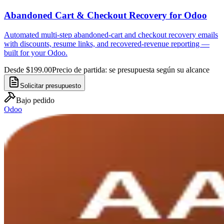
Abandoned Cart & Checkout Recovery for Odoo
Automated multi-step abandoned-cart and checkout recovery emails
with discounts, resume links, and recovered-revenue reporting —
built for your Odoo.
Desde $199.00
Precio de partida: se presupuesta según su alcance
Solicitar presupuesto
Bajo pedido
Odoo