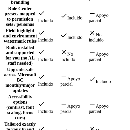
branding
Role Center
presets mapped
Apoyo
Incluido
to permission
Incluido
parcial
sets / personas
Field highlight
No
and environment
Incluido
Incluido
incluido
watermark rules
Built, installed
and supported
No
Apoyo
for you (no AL
Incluido
incluido
parcial
staff needed)
Upgrade-safe
across Microsoft
Apoyo
BC
Incluido
Incluido
parcial
monthly/major
updates
Accessibility
options
Apoyo
Apoyo
(contrast, font
Incluido
parcial
parcial
scaling, focus
cues)
Tailored exactly
to your brand