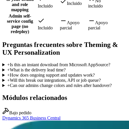
No
Incluido
and role
Incluido
incluido
mapping
Admin self-
service config
Apoyo
Apoyo
page (no
Incluido
parcial
parcial
redeploy)
Preguntas frecuentes sobre Theming &
UX Personalization
+
Is this an instant download from Microsoft AppSource?
+
What is the delivery lead time?
+
How does ongoing support and updates work?
+
Will this break our integrations, API or job queue?
+
Can our admins change colors and rules after handover?
Módulos relacionados
Bajo pedido
Dynamics 365 Business Central