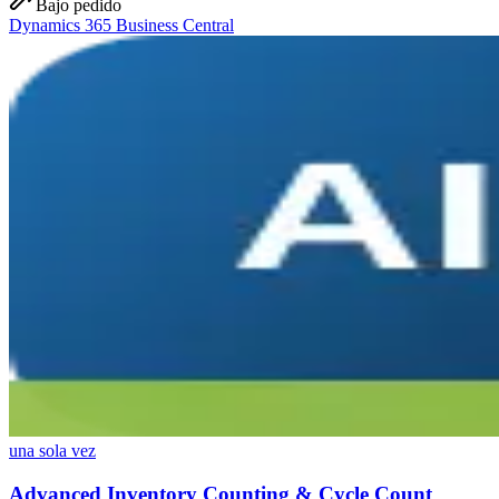
Bajo pedido
Dynamics 365 Business Central
una sola vez
Advanced Inventory Counting & Cycle Count