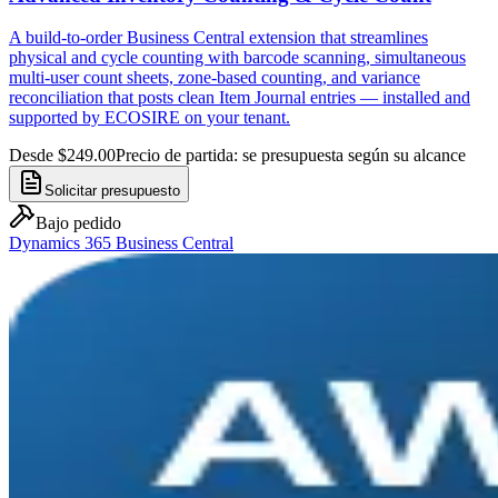
A build-to-order Business Central extension that streamlines
physical and cycle counting with barcode scanning, simultaneous
multi-user count sheets, zone-based counting, and variance
reconciliation that posts clean Item Journal entries — installed and
supported by ECOSIRE on your tenant.
Desde $249.00
Precio de partida: se presupuesta según su alcance
Solicitar presupuesto
Bajo pedido
Dynamics 365 Business Central