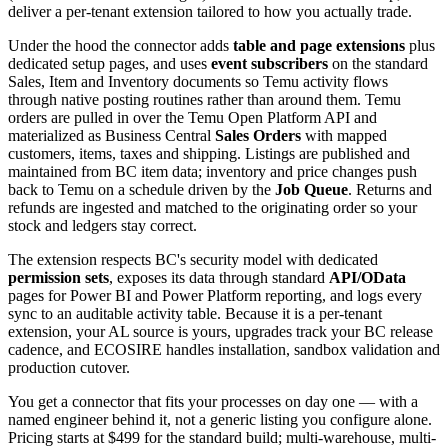
deliver a per-tenant extension tailored to how you actually trade.
Under the hood the connector adds
table and page extensions
plus
dedicated setup pages, and uses
event subscribers
on the standard
Sales, Item and Inventory documents so Temu activity flows
through native posting routines rather than around them. Temu
orders are pulled in over the Temu Open Platform API and
materialized as Business Central
Sales Orders
with mapped
customers, items, taxes and shipping. Listings are published and
maintained from BC item data; inventory and price changes push
back to Temu on a schedule driven by the
Job Queue
. Returns and
refunds are ingested and matched to the originating order so your
stock and ledgers stay correct.
The extension respects BC's security model with dedicated
permission sets
, exposes its data through standard
API/OData
pages for Power BI and Power Platform reporting, and logs every
sync to an auditable activity table. Because it is a per-tenant
extension, your AL source is yours, upgrades track your BC release
cadence, and ECOSIRE handles installation, sandbox validation and
production cutover.
You get a connector that fits your processes on day one — with a
named engineer behind it, not a generic listing you configure alone.
Pricing starts at $499 for the standard build; multi-warehouse, multi-