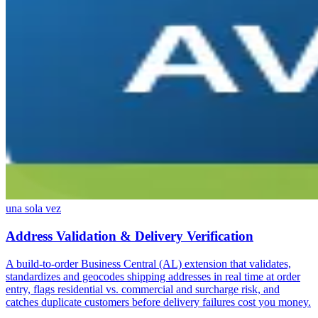
una sola vez
Address Validation & Delivery Verification
A build-to-order Business Central (AL) extension that validates,
standardizes and geocodes shipping addresses in real time at order
entry, flags residential vs. commercial and surcharge risk, and
catches duplicate customers before delivery failures cost you money.