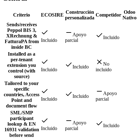
Construcción
Odoo
Criterio
ECOSIRE
Competidor
personalizada
Nativo
Sends/receives
Peppol BIS 3,
Apoyo
XRechnung &
Incluido
Incluido
parcial
FatturaPA from
inside BC
Installed as a
per-tenant
No
extension you
Incluido
Incluido
incluido
control (with
source)
Tailored to your
specific
Apoyo
countries, Access
Incluido
Incluido
parcial
Point and
document flow
SML/SMP
participant
Apoyo
lookup & EN
Incluido
Incluido
parcial
16931 validation
before send