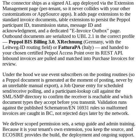
The connector ships as a signed AL app deployed via the Extension
Management page (per-tenant, so it never collides with your other
customizations or AppSource apps). It adds page extensions to the
standard invoice documents, table extensions to persist the Peppol
participant ID, transmission status, message ID and
acknowledgment, and a dedicated "E-Invoice Outbox" page.
Outbound documents are serialized to UBL 2.1 in the correct profile
—
Peppol BIS Billing 3.0
,
XRechnung
(Germany, with the
Leitweg-ID routing field) or
FatturaPA
(Italy) — and handed to
your chosen certified Peppol Access Point over its REST API.
Inbound invoices are pulled and matched into Purchase Invoices for
review.
Under the hood we use event subscribers on the posting routines (so
a Peppol document is generated at the moment of posting, never by
an unreliable manual export), a Job Queue entry for scheduled
send/receive polling, and a participant-lookup call against the
SML/SMP directory to confirm the receiver is reachable and which
document types they accept before you transmit. Validation runs
against the published Schematron/EN 16931 rules so malformed
invoices are caught in BC, not rejected days later by the network.
We deliver scoped permission sets, a setup guide and admin training.
Because it is your tenant's own extension, you keep the source, and
ECOSIRE provides the build, the deployment and ongoing support.