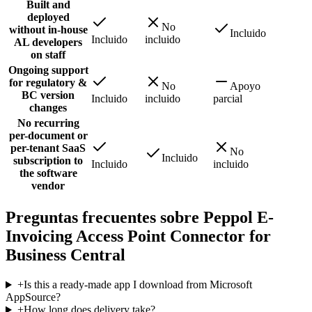
Built and
deployed
No
without in-house
Incluido
Incluido
incluido
AL developers
on staff
Ongoing support
for regulatory &
No
Apoyo
BC version
Incluido
incluido
parcial
changes
No recurring
per-document or
per-tenant SaaS
No
Incluido
subscription to
Incluido
incluido
the software
vendor
Preguntas frecuentes sobre Peppol E-
Invoicing Access Point Connector for
Business Central
+
Is this a ready-made app I download from Microsoft
AppSource?
+
How long does delivery take?