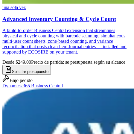
una sola vez
Advanced Inventory Counting & Cycle Count
A build-to-order Business Central extension that streamlines
physical and cycle counting with barcode scanning, simultaneous
multi-user count sheets, zone-based counting, and variance
reconciliation that posts clean Item Journal entries — installed and
supported by ECOSIRE on your tenant.
Desde $249.00
Precio de partida: se presupuesta según su alcance
Solicitar presupuesto
Bajo pedido
Dynamics 365 Business Central