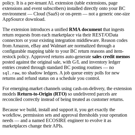
policy. It is a per-tenant AL extension (table extensions, page
extensions and event subscribers) installed directly onto your BC
environment — Cloud (SaaS) or on-prem — not a generic one-size
AppSource download.
The extension introduces a unified
RMA document
that ingests
return requests from each marketplace via their REST/OData
connectors or your existing integration middleware. Reason codes
from Amazon, eBay and Walmart are normalized through a
configurable mapping table to your BC return reasons and item-
restock policy. Approved returns auto-generate
sales credit memos
posted against the original sale, with G/L and inventory ledger
entries created through standard BC posting routines — no
, no shadow ledgers. A job queue entry polls for new
sql.raw
returns and refund status on a schedule you control.
For emerging-market channels using cash-on-delivery, the extension
models
Return-to-Origin (RTO)
so undelivered parcels are
reconciled correctly instead of being treated as customer returns.
Because we build, install and support it, you get exactly the
workflow, permission sets and approval thresholds your operation
needs — and a named ECOSIRE engineer to evolve it as
marketplaces change their APIs.