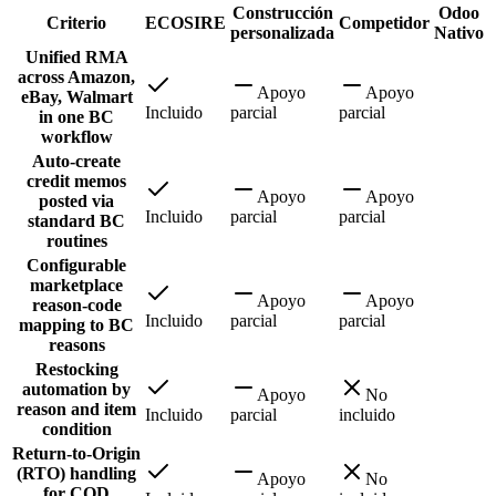
Construcción
Odoo
Criterio
ECOSIRE
Competidor
personalizada
Nativo
Unified RMA
across Amazon,
Apoyo
Apoyo
eBay, Walmart
Incluido
parcial
parcial
in one BC
workflow
Auto-create
credit memos
Apoyo
Apoyo
posted via
Incluido
parcial
parcial
standard BC
routines
Configurable
marketplace
Apoyo
Apoyo
reason-code
Incluido
parcial
parcial
mapping to BC
reasons
Restocking
automation by
Apoyo
No
reason and item
Incluido
parcial
incluido
condition
Return-to-Origin
(RTO) handling
Apoyo
No
for COD