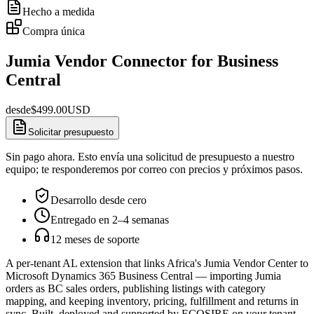
Hecho a medida
Compra única
Jumia Vendor Connector for Business
Central
desde
$
499.00
USD
Solicitar presupuesto
Sin pago ahora. Esto envía una solicitud de presupuesto a nuestro
equipo; te responderemos por correo con precios y próximos pasos.
Desarrollo desde cero
Entregado en 2–4 semanas
12 meses de soporte
A per-tenant AL extension that links Africa's Jumia Vendor Center to
Microsoft Dynamics 365 Business Central — importing Jumia
orders as BC sales orders, publishing listings with category
mapping, and keeping inventory, pricing, fulfillment and returns in
sync. Built, deployed and supported by ECOSIRE on your tenant.