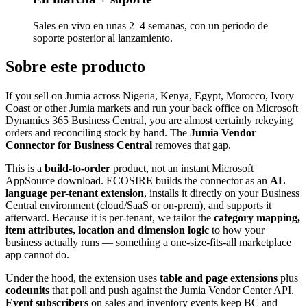
Sales en vivo en unas 2–4 semanas, con un periodo de
soporte posterior al lanzamiento.
Sobre este producto
If you sell on Jumia across Nigeria, Kenya, Egypt, Morocco, Ivory
Coast or other Jumia markets and run your back office on Microsoft
Dynamics 365 Business Central, you are almost certainly rekeying
orders and reconciling stock by hand. The
Jumia Vendor
Connector for Business Central
removes that gap.
This is a
build-to-order
product, not an instant Microsoft
AppSource download. ECOSIRE builds the connector as an
AL
language per-tenant extension
, installs it directly on your Business
Central environment (cloud/SaaS or on-prem), and supports it
afterward. Because it is per-tenant, we tailor the
category mapping,
item attributes, location and dimension logic
to how your
business actually runs — something a one-size-fits-all marketplace
app cannot do.
Under the hood, the extension uses
table and page extensions
plus
codeunits
that poll and push against the Jumia Vendor Center API.
Event subscribers
on sales and inventory events keep BC and