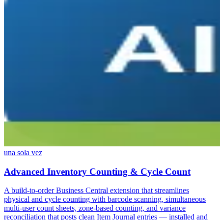
una sola vez
Advanced Inventory Counting & Cycle Count
A build-to-order Business Central extension that streamlines
physical and cycle counting with barcode scanning, simultaneous
multi-user count sheets, zone-based counting, and variance
reconciliation that posts clean Item Journal entries — installed and