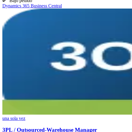
Bajo pedido
Dynamics 365 Business Central
una sola vez
3PL / Outsourced-Warehouse Manager