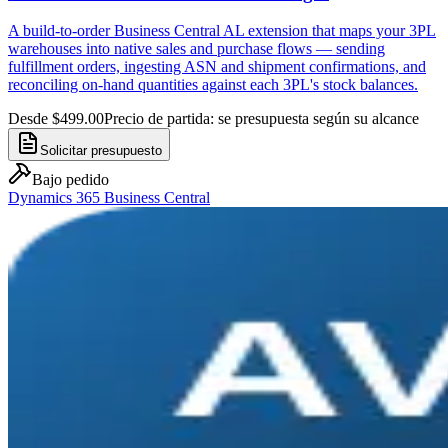
A build-to-order Business Central AL extension that maps your 3PL
warehouses into native sales and purchase flows — sending
fulfillment orders, ingesting ASN and shipment confirmations, and
reconciling on-hand quantities against each 3PL's stock balances.
Desde $499.00
Precio de partida: se presupuesta según su alcance
Solicitar presupuesto
Bajo pedido
Dynamics 365 Business Central