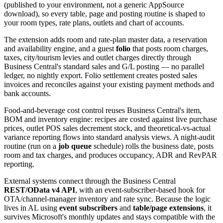
(published to your environment, not a generic AppSource
download), so every table, page and posting routine is shaped to
your room types, rate plans, outlets and chart of accounts.
The extension adds room and rate-plan master data, a reservation
and availability engine, and a guest
folio
that posts room charges,
taxes, city/tourism levies and outlet charges directly through
Business Central's standard sales and G/L posting — no parallel
ledger, no nightly export. Folio settlement creates posted sales
invoices and reconciles against your existing payment methods and
bank accounts.
Food-and-beverage cost control reuses Business Central's item,
BOM and inventory engine: recipes are costed against live purchase
prices, outlet POS sales decrement stock, and theoretical-vs-actual
variance reporting flows into standard analysis views. A night-audit
routine (run on a
job queue
schedule) rolls the business date, posts
room and tax charges, and produces occupancy, ADR and RevPAR
reporting.
External systems connect through the Business Central
REST/OData v4 API
, with an event-subscriber-based hook for
OTA/channel-manager inventory and rate sync. Because the logic
lives in AL using
event subscribers
and
table/page extensions
, it
survives Microsoft's monthly updates and stays compatible with the