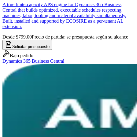
A true finite-capacity APS engine for Dynamics 365 Business
Central that builds optimized, executable schedules respecting
machines, labor, tooling and material availability simultaneously.
Built, installed and supported by ECOSIRE as a per-tenant AL
extension.
Desde $799.00
Precio de partida: se presupuesta según su alcance
Solicitar presupuesto
Bajo pedido
Dynamics 365 Business Central