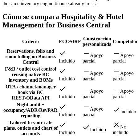
the same inventory engine finance already trusts.
Cómo se compara Hospitality & Hotel
Management for Business Central
Construcción
Criterio
ECOSIRE
Competidor
personalizada
Reservations, folio and
Apoyo
Apoyo
room billing on Business
Incluido
parcial
parcial
Central
F&B / outlet cost control
Apoyo
Apoyo
reusing native BC
Incluido
parcial
parcial
inventory and BOMs
OTA / channel-manager
Apoyo
Apoyo
hook via BC
Incluido
parcial
parcial
REST/OData API
Night audit +
Apoyo
occupancy/ADR/RevPAR
Incluido
Incluido
parcial
reporting
Tailored to your rate
No
plans, outlets and chart of
Incluido
Incluido
incluido
accounts