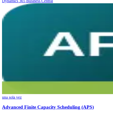
Dynamics 365 Business Central
una sola vez
Advanced Finite Capacity Scheduling (APS)