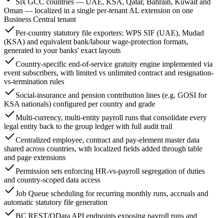
Six GCC countries — UAE, KSA, Qatar, Bahrain, Kuwait and
Oman — localized in a single per-tenant AL extension on one
Business Central tenant
Per-country statutory file exporters: WPS SIF (UAE), Mudad
(KSA) and equivalent bank/labour wage-protection formats,
generated to your banks' exact layouts
Country-specific end-of-service gratuity engine implemented via
event subscribers, with limited vs unlimited contract and resignation-
vs-termination rules
Social-insurance and pension contribution lines (e.g. GOSI for
KSA nationals) configured per country and grade
Multi-currency, multi-entity payroll runs that consolidate every
legal entity back to the group ledger with full audit trail
Centralized employee, contract and pay-element master data
shared across countries, with localized fields added through table
and page extensions
Permission sets enforcing HR-vs-payroll segregation of duties
and country-scoped data access
Job Queue scheduling for recurring monthly runs, accruals and
automatic statutory file generation
BC REST/OData API endpoints exposing payroll runs and