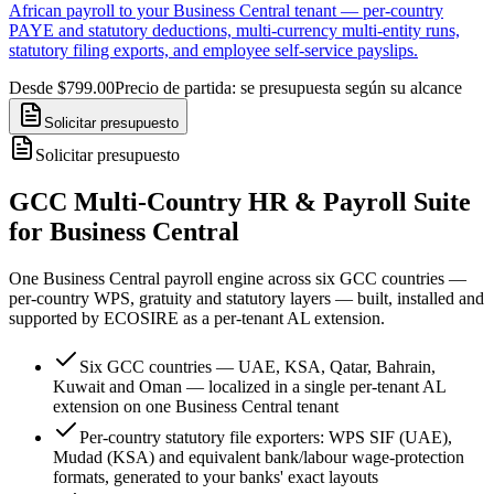
African payroll to your Business Central tenant — per-country
PAYE and statutory deductions, multi-currency multi-entity runs,
statutory filing exports, and employee self-service payslips.
Desde $799.00
Precio de partida: se presupuesta según su alcance
Solicitar presupuesto
Solicitar presupuesto
GCC Multi-Country HR & Payroll Suite
for Business Central
One Business Central payroll engine across six GCC countries —
per-country WPS, gratuity and statutory layers — built, installed and
supported by ECOSIRE as a per-tenant AL extension.
Six GCC countries — UAE, KSA, Qatar, Bahrain,
Kuwait and Oman — localized in a single per-tenant AL
extension on one Business Central tenant
Per-country statutory file exporters: WPS SIF (UAE),
Mudad (KSA) and equivalent bank/labour wage-protection
formats, generated to your banks' exact layouts