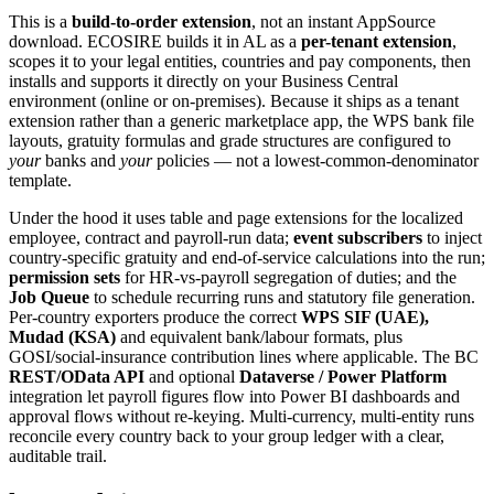
This is a
build-to-order extension
, not an instant AppSource
download. ECOSIRE builds it in AL as a
per-tenant extension
,
scopes it to your legal entities, countries and pay components, then
installs and supports it directly on your Business Central
environment (online or on-premises). Because it ships as a tenant
extension rather than a generic marketplace app, the WPS bank file
layouts, gratuity formulas and grade structures are configured to
your
banks and
your
policies — not a lowest-common-denominator
template.
Under the hood it uses table and page extensions for the localized
employee, contract and payroll-run data;
event subscribers
to inject
country-specific gratuity and end-of-service calculations into the run;
permission sets
for HR-vs-payroll segregation of duties; and the
Job Queue
to schedule recurring runs and statutory file generation.
Per-country exporters produce the correct
WPS SIF (UAE),
Mudad (KSA)
and equivalent bank/labour formats, plus
GOSI/social-insurance contribution lines where applicable. The BC
REST/OData API
and optional
Dataverse / Power Platform
integration let payroll figures flow into Power BI dashboards and
approval flows without re-keying. Multi-currency, multi-entity runs
reconcile every country back to your group ledger with a clear,
auditable trail.