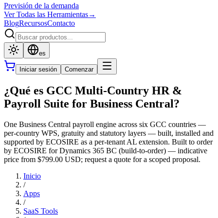
Previsión de la demanda
Ver Todas las Herramientas
→
Blog
Recursos
Contacto
es
Iniciar sesión
Comenzar
¿Qué es GCC Multi-Country HR &
Payroll Suite for Business Central?
One Business Central payroll engine across six GCC countries —
per-country WPS, gratuity and statutory layers — built, installed and
supported by ECOSIRE as a per-tenant AL extension. Built to order
by ECOSIRE for Dynamics 365 BC (build-to-order) — indicative
price from $799.00 USD; request a quote for a scoped proposal.
Inicio
/
Apps
/
SaaS Tools