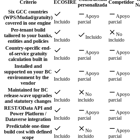
Criterio
ECOSIRE
Competidor
personalizada
Na
Six GCC countries
Apoyo
Apoyo
(WPS/Mudad/gratuity)
Incluido
parcial
parcial
covered in one engine
Per-tenant build
No
tailored to your banks,
Incluido
Incluido
incluido
entities and policies
Country-specific end-
Apoyo
Apoyo
of-service gratuity
Incluido
parcial
parcial
calculation built in
Installed and
supported on your BC
Apoyo
Apoyo
environment by the
Incluido
parcial
parcial
vendor
Maintained for BC
No
Apoyo
release-wave upgrades
Incluido
incluido
parcial
and statutory changes
REST/OData API and
Apoyo
Apoyo
Power Platform /
Incluido
parcial
parcial
Dataverse integration
Predictable one-time
No
Apoyo
build cost with defined
Incluido
incluido
parcial
scope