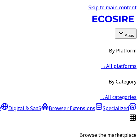
Skip to main content
Apps
By Platform
→
All platforms
By Category
→
All categories
y
Digital & SaaS
Browser Extensions
Specialized
Browse the marketplace