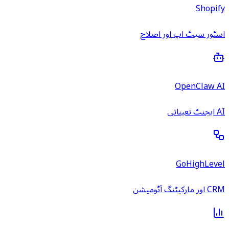
Shopify
اسٹور سیٹ اپ اور اصلاح
OpenClaw AI
AI ایجنٹ تعیناتی
GoHighLevel
CRM اور مارکیٹنگ آٹومیشن