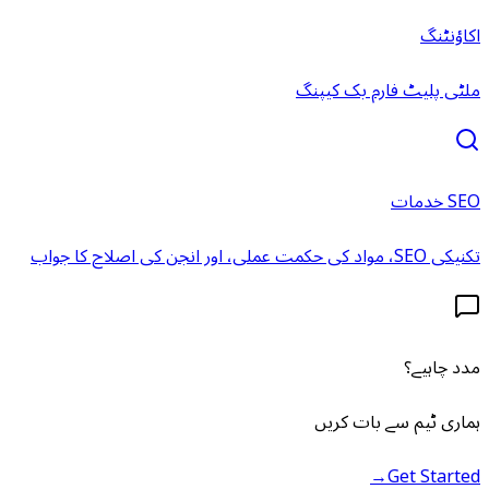
اکاؤنٹنگ
ملٹی پلیٹ فارم بک کیپنگ
SEO خدمات
تکنیکی SEO، مواد کی حکمت عملی، اور انجن کی اصلاح کا جواب
مدد چاہیے؟
ہماری ٹیم سے بات کریں
→
Get Started