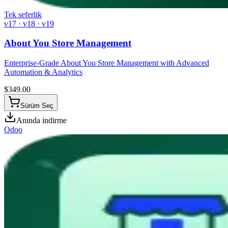
Tek seferlik
v17 · v18 · v19
About You Store Management
Enterprise-Grade About You Store Management with Advanced
Automation & Analytics
$
349.00
Sürüm Seç
Anında indirme
Odoo