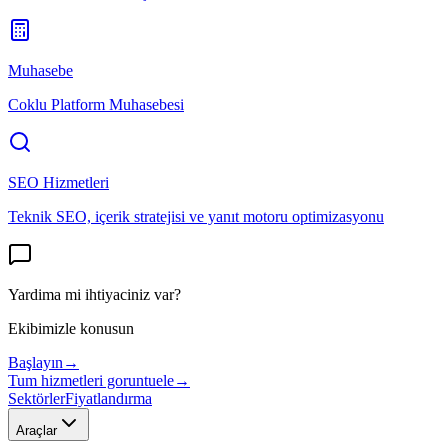
Muhasebe
Coklu Platform Muhasebesi
SEO Hizmetleri
Teknik SEO, içerik stratejisi ve yanıt motoru optimizasyonu
Yardima mi ihtiyaciniz var?
Ekibimizle konusun
Başlayın
→
Tum hizmetleri goruntuele
→
Sektörler
Fiyatlandırma
Araçlar