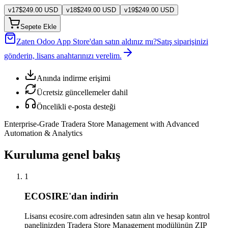
v
17
$
249.00
USD
v
18
$
249.00
USD
v
19
$
249.00
USD
Sepete Ekle
Zaten Odoo App Store'dan satın aldınız mı?
Satış siparişinizi
gönderin, lisans anahtarınızı verelim.
Anında indirme erişimi
Ücretsiz güncellemeler dahil
Öncelikli e-posta desteği
Enterprise-Grade Tradera Store Management with Advanced
Automation & Analytics
Kuruluma genel bakış
1
ECOSIRE'dan indirin
Lisansı ecosire.com adresinden satın alın ve hesap kontrol
panelinizden Tradera Store Management modülünün ZIP