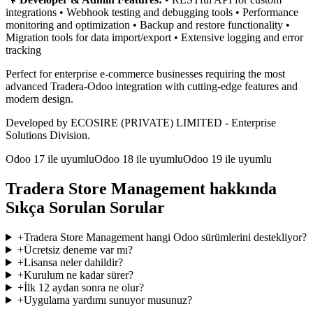
integrations • Webhook testing and debugging tools • Performance
monitoring and optimization • Backup and restore functionality •
Migration tools for data import/export • Extensive logging and error
tracking
Perfect for enterprise e-commerce businesses requiring the most
advanced Tradera-Odoo integration with cutting-edge features and
modern design.
Developed by ECOSIRE (PRIVATE) LIMITED - Enterprise
Solutions Division.
Odoo 17 ile uyumlu
Odoo 18 ile uyumlu
Odoo 19 ile uyumlu
Tradera Store Management hakkında
Sıkça Sorulan Sorular
+
Tradera Store Management hangi Odoo sürümlerini destekliyor?
+
Ücretsiz deneme var mı?
+
Lisansa neler dahildir?
+
Kurulum ne kadar sürer?
+
İlk 12 aydan sonra ne olur?
+
Uygulama yardımı sunuyor musunuz?