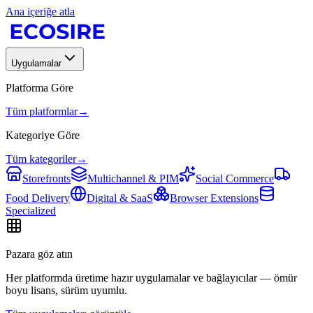
Ana içeriğe atla
Uygulamalar
Platforma Göre
Tüm platformlar
→
Kategoriye Göre
Tüm kategoriler
→
Storefronts
Multichannel & PIM
Social Commerce
Food Delivery
Digital & SaaS
Browser Extensions
Specialized
Pazara göz atın
Her platformda üretime hazır uygulamalar ve bağlayıcılar — ömür
boyu lisans, sürüm uyumlu.