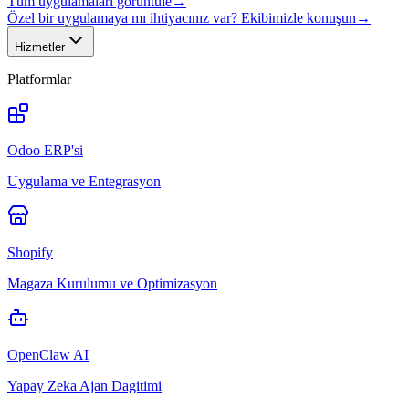
Tüm uygulamaları görüntüle
→
Özel bir uygulamaya mı ihtiyacınız var? Ekibimizle konuşun
→
Hizmetler
Platformlar
Odoo ERP'si
Uygulama ve Entegrasyon
Shopify
Magaza Kurulumu ve Optimizasyon
OpenClaw AI
Yapay Zeka Ajan Dagitimi