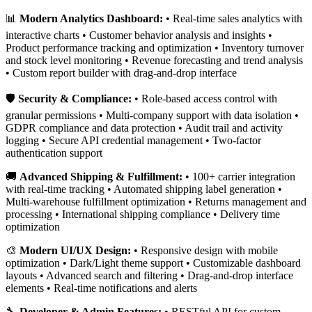
📊
Modern Analytics Dashboard:
• Real-time sales analytics with
interactive charts • Customer behavior analysis and insights •
Product performance tracking and optimization • Inventory turnover
and stock level monitoring • Revenue forecasting and trend analysis
• Custom report builder with drag-and-drop interface
🛡️
Security & Compliance:
• Role-based access control with
granular permissions • Multi-company support with data isolation •
GDPR compliance and data protection • Audit trail and activity
logging • Secure API credential management • Two-factor
authentication support
🚚
Advanced Shipping & Fulfillment:
• 100+ carrier integration
with real-time tracking • Automated shipping label generation •
Multi-warehouse fulfillment optimization • Returns management and
processing • International shipping compliance • Delivery time
optimization
🎨
Modern UI/UX Design:
• Responsive design with mobile
optimization • Dark/Light theme support • Customizable dashboard
layouts • Advanced search and filtering • Drag-and-drop interface
elements • Real-time notifications and alerts
🔧
Developer & Admin Features:
• RESTful API for custom