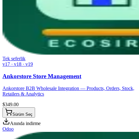
Tek seferlik
v17 · v18 · v19
Ankorstore Store Management
Ankorstore B2B Wholesale Integration — Products, Orders, Stock,
Retailers & Analytics
$
349.00
Sürüm Seç
Anında indirme
Odoo