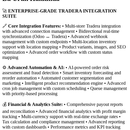
🚀
ENTERPRISE-GRADE TRADERA INTEGRATION
SUITE
🔗
Core Integration Features:
• Multi-store Tradera integration
with advanced connection management • Bidirectional real-time
synchronization (Odoo ↔ Tradera) • Advanced webhook
management with custom endpoints • Multi-location inventory
support with location mapping • Product variants, images, and SEO
optimization • Advanced order workflow with custom status
mapping
⚙️
Advanced Automation & AI:
• AI-powered order risk
assessment and fraud detection • Smart inventory forecasting and
reorder automation • Automated customer segmentation and
marketing • Intelligent product recommendation engine • Advanced
cron job management with custom scheduling • Queue management
with priority-based processing
💰
Financial & Analytics Suite:
• Comprehensive payout reports
and reconciliation • Advanced financial analytics with profit margin
tracking • Multi-currency support with real-time exchange rates •
Tax calculation and compliance management • Advanced reporting
with custom dashboards • Performance metrics and KPI tracking