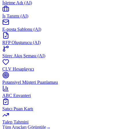
İşletme Adı (AI)
İş Tanımı (AI)
E-posta Şablonu (AI)
RFP Oluşturucu (AI)
Süreç Akış Şeması (AI)
CLV Hesaplayıcı
Potansiyel Müşteri Puanlaması
ABC Envanteri
Satıcı Puan Kartı
Talep Tahmini
Tüm Araçları Görüntüle
→