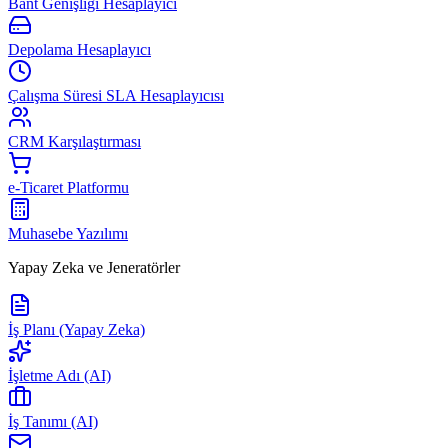
Bant Genişliği Hesaplayıcı
Depolama Hesaplayıcı
Çalışma Süresi SLA Hesaplayıcısı
CRM Karşılaştırması
e-Ticaret Platformu
Muhasebe Yazılımı
Yapay Zeka ve Jeneratörler
İş Planı (Yapay Zeka)
İşletme Adı (AI)
İş Tanımı (AI)