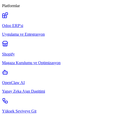
Platformlar
Odoo ERP'si
Uygulama ve Entegrasyon
Shopify
Magaza Kurulumu ve Optimizasyon
OpenClaw AI
Yapay Zeka Ajan Dagitimi
Yüksek Seviyeye Git