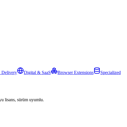
 Delivery
Digital & SaaS
Browser Extensions
Specialized
yu lisans, sürüm uyumlu.