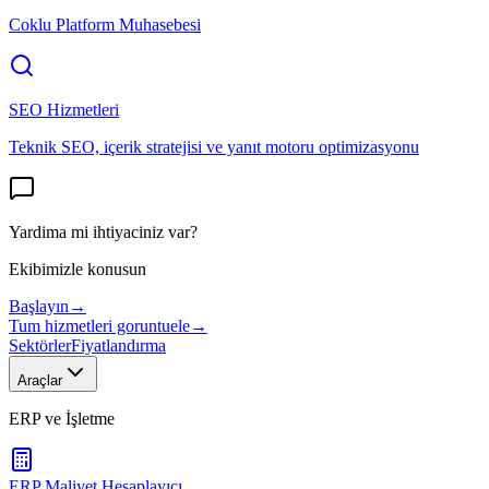
Coklu Platform Muhasebesi
SEO Hizmetleri
Teknik SEO, içerik stratejisi ve yanıt motoru optimizasyonu
Yardima mi ihtiyaciniz var?
Ekibimizle konusun
Başlayın
→
Tum hizmetleri goruntuele
→
Sektörler
Fiyatlandırma
Araçlar
ERP ve İşletme
ERP Maliyet Hesaplayıcı