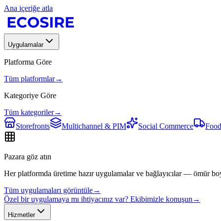
Ana içeriğe atla
Uygulamalar
Platforma Göre
Tüm platformlar
→
Kategoriye Göre
Tüm kategoriler
→
Storefronts
Multichannel & PIM
Social Commerce
Food
Pazara göz atın
Her platformda üretime hazır uygulamalar ve bağlayıcılar — ömür bo
Tüm uygulamaları görüntüle
→
Özel bir uygulamaya mı ihtiyacınız var? Ekibimizle konuşun
→
Hizmetler