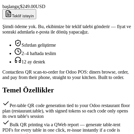
başlangıç
$
249.00
USD
Teklif isteyin
Şimdi ödeme yok. Bu, ekibimize bir teklif talebi gönderir — fiyat ve
sonraki adımlarla e-posta ile dönüş yapacağız.
Sıfırdan geliştirme
2–4 haftada teslim
12 ay destek
Contactless QR scan-to-order for Odoo POS: diners browse, order,
and pay from their phone, straight to your kitchen. Built to order.
Temel Özellikler
Per-table QR code generation tied to your Odoo restaurant floor
plan (restaurant.table), with signed tokens so each code only opens
its own table's session
Bulk QR printing via a QWeb report — generate table-tent
PDFs for every table in one click, re-issue instantly if a code is