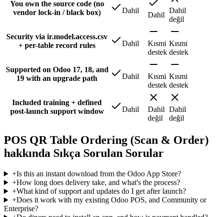
You own the source code (no
Dahil
Dahil
vendor lock-in / black box)
Dahil
değil
Security via ir.model.access.csv
Dahil
Kısmi
Kısmi
+ per-table record rules
destek
destek
Supported on Odoo 17, 18, and
Dahil
Kısmi
Kısmi
19 with an upgrade path
destek
destek
Included training + defined
Dahil
Dahil
Dahil
post-launch support window
değil
değil
POS QR Table Ordering (Scan & Order)
hakkında Sıkça Sorulan Sorular
+
Is this an instant download from the Odoo App Store?
+
How long does delivery take, and what's the process?
+
What kind of support and updates do I get after launch?
+
Does it work with my existing Odoo POS, and Community or
Enterprise?