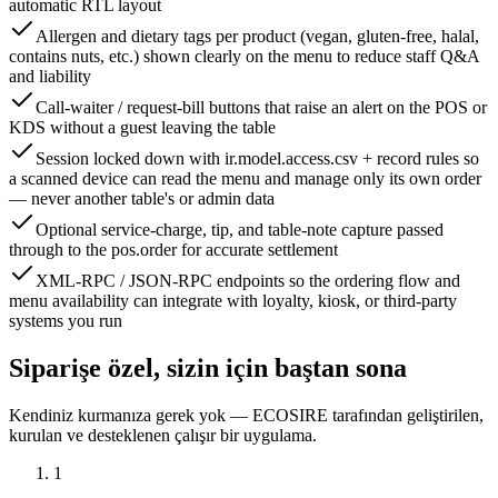
automatic RTL layout
Allergen and dietary tags per product (vegan, gluten-free, halal,
contains nuts, etc.) shown clearly on the menu to reduce staff Q&A
and liability
Call-waiter / request-bill buttons that raise an alert on the POS or
KDS without a guest leaving the table
Session locked down with ir.model.access.csv + record rules so
a scanned device can read the menu and manage only its own order
— never another table's or admin data
Optional service-charge, tip, and table-note capture passed
through to the pos.order for accurate settlement
XML-RPC / JSON-RPC endpoints so the ordering flow and
menu availability can integrate with loyalty, kiosk, or third-party
systems you run
Siparişe özel, sizin için baştan sona
Kendiniz kurmanıza gerek yok — ECOSIRE tarafından geliştirilen,
kurulan ve desteklenen çalışır bir uygulama.
1