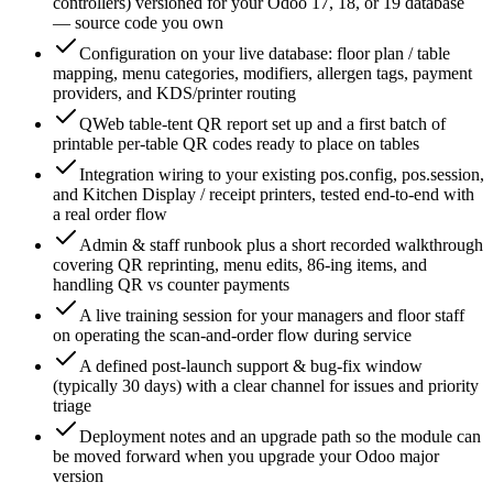
controllers) versioned for your Odoo 17, 18, or 19 database
— source code you own
Configuration on your live database: floor plan / table
mapping, menu categories, modifiers, allergen tags, payment
providers, and KDS/printer routing
QWeb table-tent QR report set up and a first batch of
printable per-table QR codes ready to place on tables
Integration wiring to your existing pos.config, pos.session,
and Kitchen Display / receipt printers, tested end-to-end with
a real order flow
Admin & staff runbook plus a short recorded walkthrough
covering QR reprinting, menu edits, 86-ing items, and
handling QR vs counter payments
A live training session for your managers and floor staff
on operating the scan-and-order flow during service
A defined post-launch support & bug-fix window
(typically 30 days) with a clear channel for issues and priority
triage
Deployment notes and an upgrade path so the module can
be moved forward when you upgrade your Odoo major
version