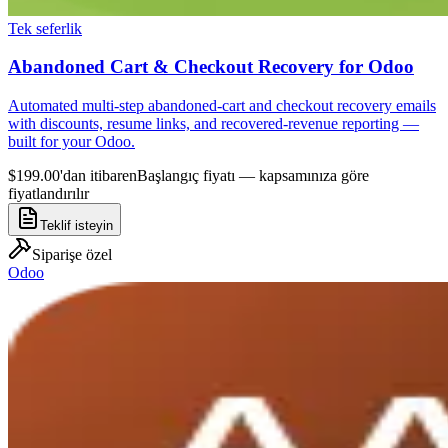
Tek seferlik
Abandoned Cart & Checkout Recovery for Odoo
Automated multi-step abandoned-cart and checkout recovery emails
with discounts, resume links, and recovered-revenue reporting —
built for your Odoo.
$199.00'dan itibaren
Başlangıç fiyatı — kapsamınıza göre
fiyatlandırılır
Teklif isteyin
Siparişe özel
Odoo