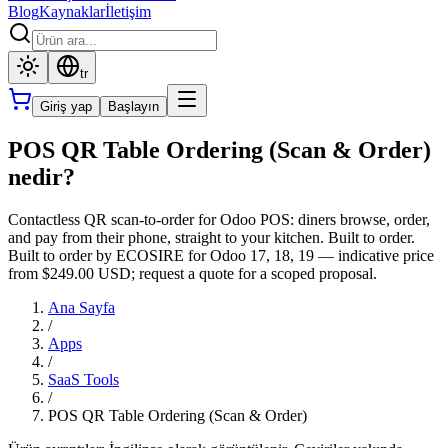
Blog
Kaynaklar
İletişim
tr
Giriş yap
Başlayın
POS QR Table Ordering (Scan & Order)
nedir?
Contactless QR scan-to-order for Odoo POS: diners browse, order,
and pay from their phone, straight to your kitchen. Built to order.
Built to order by ECOSIRE for Odoo 17, 18, 19 — indicative price
from $249.00 USD; request a quote for a scoped proposal.
Ana Sayfa
/
Apps
/
SaaS Tools
/
POS QR Table Ordering (Scan & Order)