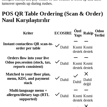
turnover speeds up during rushes.
POS QR Table Ordering (Scan & Order)
Nasıl Karşılaştırılır
Özel
Odoo
Kriter
ECOSIRE
Rakip
Yapı
Yerlisi
Instant contactless QR scan-to-
Dahil
Kısmi
Kısmi
order per table
destek
destek
Orders flow into your live
Odoo pos.session (stock, tax,
Dahil
Kısmi
Kısmi
reports consistent)
destek
destek
Matched to your floor plan,
menu, KDS, and payment
Dahil
Dahil
Dahil
stack
değil
Multi-language menu +
allergen/dietary tags (RTL
Dahil
Kısmi
Kısmi
supported)
destek
destek