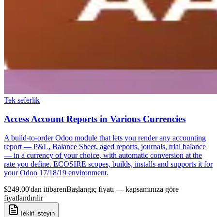
Tek seferlik
Access Account Reports in Various Currencies
A build-to-order Odoo module that lets you render any accounting
report — P&L, Balance Sheet, aged reports, journals, trial balance
— in a currency of your choice, with automatic conversion at the
rate you define. ECOSIRE scopes, builds, installs and supports it for
your Odoo 17/18/19 environment.
$249.00'dan itibaren
Başlangıç fiyatı — kapsamınıza göre
fiyatlandırılır
Teklif isteyin