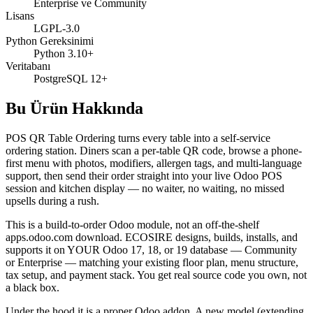
Enterprise ve Community
Lisans
LGPL-3.0
Python Gereksinimi
Python 3.10+
Veritabanı
PostgreSQL 12+
Bu Ürün Hakkında
POS QR Table Ordering turns every table into a self-service
ordering station. Diners scan a per-table QR code, browse a phone-
first menu with photos, modifiers, allergen tags, and multi-language
support, then send their order straight into your live Odoo POS
session and kitchen display — no waiter, no waiting, no missed
upsells during a rush.
This is a build-to-order Odoo module, not an off-the-shelf
apps.odoo.com download. ECOSIRE designs, builds, installs, and
supports it on YOUR Odoo 17, 18, or 19 database — Community
or Enterprise — matching your existing floor plan, menu structure,
tax setup, and payment stack. You get real source code you own, not
a black box.
Under the hood it is a proper Odoo addon. A new model (extending