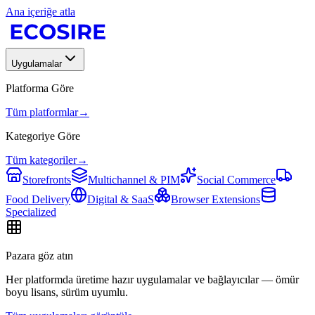
Ana içeriğe atla
Uygulamalar
Platforma Göre
Tüm platformlar
→
Kategoriye Göre
Tüm kategoriler
→
Storefronts
Multichannel & PIM
Social Commerce
Food Delivery
Digital & SaaS
Browser Extensions
Specialized
Pazara göz atın
Her platformda üretime hazır uygulamalar ve bağlayıcılar — ömür
boyu lisans, sürüm uyumlu.