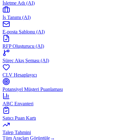
İşletme Adı (AI)
İş Tanımı (AI)
E-posta Şablonu (AI)
RFP Oluşturucu (AI)
Süreç Akış Şeması (AI)
CLV Hesaplayıcı
Potansiyel Müşteri Puanlaması
ABC Envanteri
Satıcı Puan Kartı
Talep Tahmini
Tüm Araçları Görüntüle
→