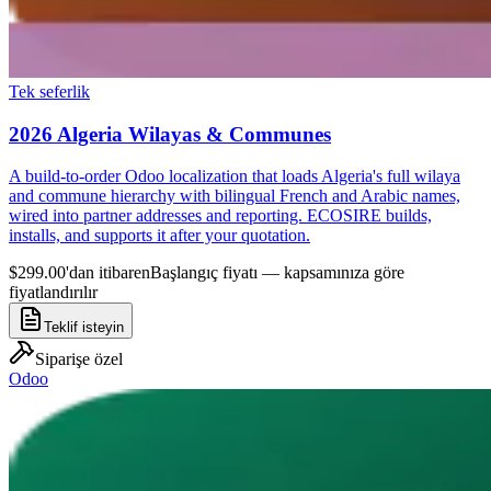
Tek seferlik
2026 Algeria Wilayas & Communes
A build-to-order Odoo localization that loads Algeria's full wilaya
and commune hierarchy with bilingual French and Arabic names,
wired into partner addresses and reporting. ECOSIRE builds,
installs, and supports it after your quotation.
$299.00'dan itibaren
Başlangıç fiyatı — kapsamınıza göre
fiyatlandırılır
Teklif isteyin
Siparişe özel
Odoo