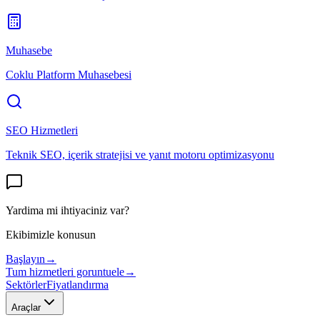
Muhasebe
Coklu Platform Muhasebesi
SEO Hizmetleri
Teknik SEO, içerik stratejisi ve yanıt motoru optimizasyonu
Yardima mi ihtiyaciniz var?
Ekibimizle konusun
Başlayın
→
Tum hizmetleri goruntuele
→
Sektörler
Fiyatlandırma
Araçlar