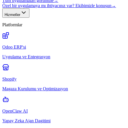
Tüm uygulamaları görüntüle
→
Özel bir uygulamaya mı ihtiyacınız var? Ekibimizle konuşun
→
Hizmetler
Platformlar
Odoo ERP'si
Uygulama ve Entegrasyon
Shopify
Magaza Kurulumu ve Optimizasyon
OpenClaw AI
Yapay Zeka Ajan Dagitimi