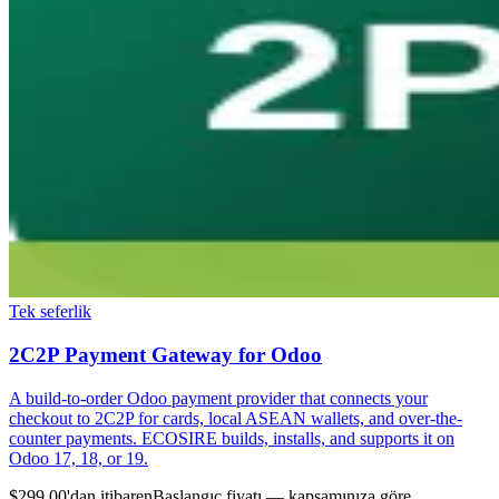
Tek seferlik
2C2P Payment Gateway for Odoo
A build-to-order Odoo payment provider that connects your
checkout to 2C2P for cards, local ASEAN wallets, and over-the-
counter payments. ECOSIRE builds, installs, and supports it on
Odoo 17, 18, or 19.
$299.00'dan itibaren
Başlangıç fiyatı — kapsamınıza göre