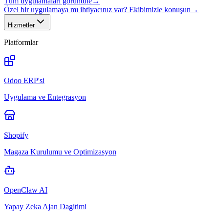
Tüm uygulamaları görüntüle
→
Özel bir uygulamaya mı ihtiyacınız var? Ekibimizle konuşun
→
Hizmetler
Platformlar
Odoo ERP'si
Uygulama ve Entegrasyon
Shopify
Magaza Kurulumu ve Optimizasyon
OpenClaw AI
Yapay Zeka Ajan Dagitimi