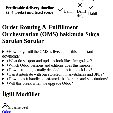
Predictable delivery timeline
Dahil
Dahil
(2–4 weeks) and fixed scope
Dahil
değil
Order Routing & Fulfillment
Orchestration (OMS) hakkında Sıkça
Sorulan Sorular
+
How long until the OMS is live, and is this an instant
download?
+
What do support and updates look like after go-live?
+
Which Odoo versions and editions does this support?
+
How is routing actually decided — is it a black box?
+
Can it integrate with our storefront, marketplaces and 3PLs?
+
How does it handle out-of-stock, backorders and substitutions?
+
Will this break when we upgrade Odoo?
İlgili Modüller
Siparişe özel
Odoo