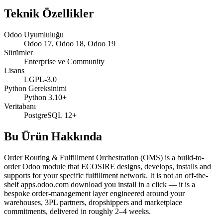
Teknik Özellikler
Odoo Uyumluluğu
Odoo 17, Odoo 18, Odoo 19
Sürümler
Enterprise ve Community
Lisans
LGPL-3.0
Python Gereksinimi
Python 3.10+
Veritabanı
PostgreSQL 12+
Bu Ürün Hakkında
Order Routing & Fulfillment Orchestration (OMS) is a build-to-
order Odoo module that ECOSIRE designs, develops, installs and
supports for your specific fulfillment network. It is not an off-the-
shelf apps.odoo.com download you install in a click — it is a
bespoke order-management layer engineered around your
warehouses, 3PL partners, dropshippers and marketplace
commitments, delivered in roughly 2–4 weeks.