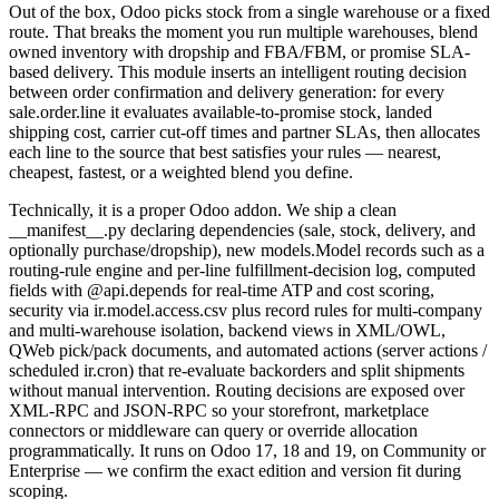
Out of the box, Odoo picks stock from a single warehouse or a fixed
route. That breaks the moment you run multiple warehouses, blend
owned inventory with dropship and FBA/FBM, or promise SLA-
based delivery. This module inserts an intelligent routing decision
between order confirmation and delivery generation: for every
sale.order.line it evaluates available-to-promise stock, landed
shipping cost, carrier cut-off times and partner SLAs, then allocates
each line to the source that best satisfies your rules — nearest,
cheapest, fastest, or a weighted blend you define.
Technically, it is a proper Odoo addon. We ship a clean
__manifest__.py declaring dependencies (sale, stock, delivery, and
optionally purchase/dropship), new models.Model records such as a
routing-rule engine and per-line fulfillment-decision log, computed
fields with @api.depends for real-time ATP and cost scoring,
security via ir.model.access.csv plus record rules for multi-company
and multi-warehouse isolation, backend views in XML/OWL,
QWeb pick/pack documents, and automated actions (server actions /
scheduled ir.cron) that re-evaluate backorders and split shipments
without manual intervention. Routing decisions are exposed over
XML-RPC and JSON-RPC so your storefront, marketplace
connectors or middleware can query or override allocation
programmatically. It runs on Odoo 17, 18 and 19, on Community or
Enterprise — we confirm the exact edition and version fit during
scoping.