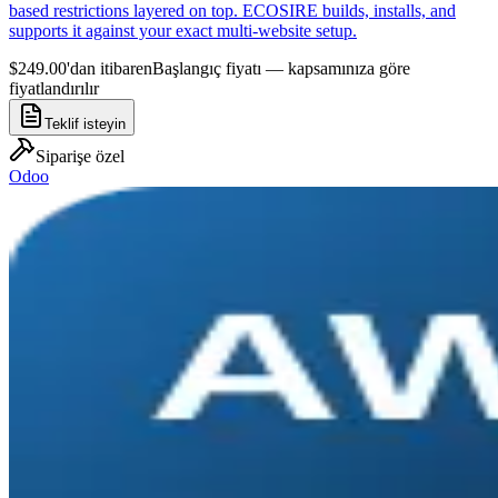
based restrictions layered on top. ECOSIRE builds, installs, and
supports it against your exact multi-website setup.
$249.00'dan itibaren
Başlangıç fiyatı — kapsamınıza göre
fiyatlandırılır
Teklif isteyin
Siparişe özel
Odoo