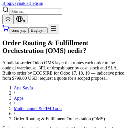
Blog
Kaynaklar
İletişim
tr
Giriş yap
Başlayın
Order Routing & Fulfillment
Orchestration (OMS) nedir?
A build-to-order Odoo OMS layer that routes each order to the
optimal warehouse, 3PL or dropshipper by cost, stock and SLA.
Built to order by ECOSIRE for Odoo 17, 18, 19 — indicative price
from $799.00 USD; request a quote for a scoped proposal.
Ana Sayfa
/
Apps
/
Multichannel & PIM Tools
/
Order Routing & Fulfillment Orchestration (OMS)