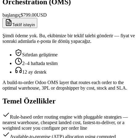
Orchestration (OMS)
başlangıç
$
799.00
USD
Teklif isteyin
Şimdi ödeme yok. Bu, ekibimize bir teklif talebi gönderir — fiyat ve
sonraki adımlarla e-posta ile dönüş yapacağız.
Sıfırdan geliştirme
2–4 haftada teslim
12 ay destek
A build-to-order Odoo OMS layer that routes each order to the
optimal warehouse, 3PL or dropshipper by cost, stock and SLA.
Temel Özellikler
Rule-based order routing engine with pluggable strategies —
nearest warehouse, cheapest landed cost, fastest-to-deliver, or a
weighted score you configure per order line
Available-to-promise (ATP) allocation using computed