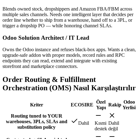
Blends owned stock, dropshippers and Amazon FBA/FBM across
multiple sales channels. Needs one intelligent layer that decides per
order line whether to ship from a warehouse, hand off to a 3PL, or
trigger a dropship PO — while honoring channel SLAs.
Odoo Solution Architect / IT Lead
Owns the Odoo instance and refuses black-box apps. Wants a clean,
upgrade-safe addon with proper models, record rules and RPC
endpoints they can read, extend and integrate with existing
storefront and marketplace connectors.
Order Routing & Fulfillment
Orchestration (OMS) Nasıl Karşılaştırılır
Özel
Odoo
Kriter
ECOSIRE
Rakip
Yapı
Yerlisi
Routing tuned to YOUR
warehouses, 3PLs, SLAs and
Dahil
Kısmi
Dahil
substitution policy
destek
değil