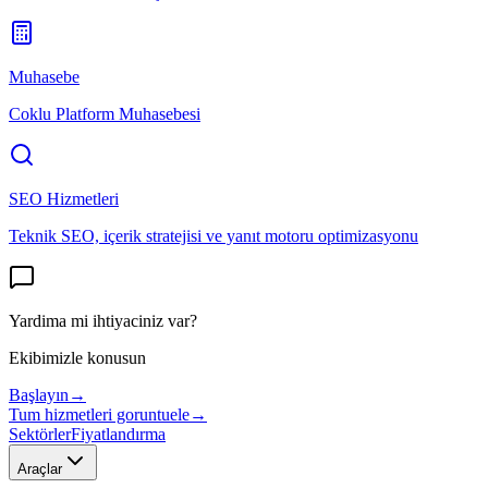
Muhasebe
Coklu Platform Muhasebesi
SEO Hizmetleri
Teknik SEO, içerik stratejisi ve yanıt motoru optimizasyonu
Yardima mi ihtiyaciniz var?
Ekibimizle konusun
Başlayın
→
Tum hizmetleri goruntuele
→
Sektörler
Fiyatlandırma
Araçlar