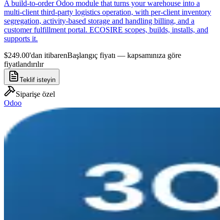
A build-to-order Odoo module that turns your warehouse into a
multi-client third-party logistics operation, with per-client inventory
segregation, activity-based storage and handling billing, and a
customer fulfillment portal. ECOSIRE scopes, builds, installs, and
supports it.
$249.00'dan itibaren
Başlangıç fiyatı — kapsamınıza göre
fiyatlandırılır
Teklif isteyin
Siparişe özel
Odoo