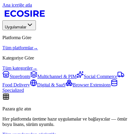
Ana içeriğe atla
Uygulamalar
Platforma Göre
Tüm platformlar
→
Kategoriye Göre
Tüm kategoriler
→
Storefronts
Multichannel & PIM
Social Commerce
Food Delivery
Digital & SaaS
Browser Extensions
Specialized
Pazara göz atın
Her platformda üretime hazır uygulamalar ve bağlayıcılar — ömür
boyu lisans, sürüm uyumlu.