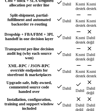
Cost + stock + SLA weighted
Dahil
Kısmi
Kısmi
allocation per order line
destek
destek
Split-shipment, partial-
fulfillment and automated
Dahil
Kısmi
Kısmi
backorder re-routing
destek
destek
Dropship + FBA/FBM + 3PL
Dahil
Kısmi
Dahil
handoff in one decision layer
destek
değil
Transparent per-line decision
audit log (why each source
Dahil
Kısmi
Dahil
won)
destek
değil
XML-RPC / JSON-RPC
override endpoints for
Dahil
Kısmi
Kısmi
storefront & marketplaces
destek
destek
Upgrade-safe, fully-owned,
commented source code
Dahil
Dahil
Dahil
handed over
değil
Installation, configuration,
training and support window
Dahil
Dahil
Dahil
included
değil
değil