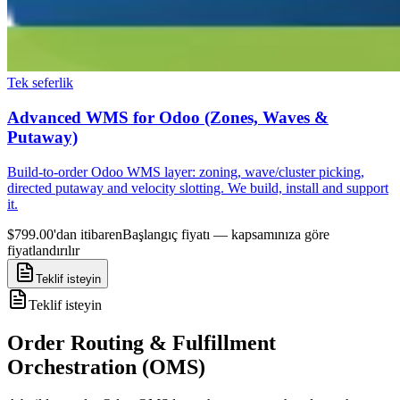
Tek seferlik
Advanced WMS for Odoo (Zones, Waves &
Putaway)
Build-to-order Odoo WMS layer: zoning, wave/cluster picking,
directed putaway and velocity slotting. We build, install and support
it.
$799.00'dan itibaren
Başlangıç fiyatı — kapsamınıza göre
fiyatlandırılır
Teklif isteyin
Teklif isteyin
Order Routing & Fulfillment
Orchestration (OMS)