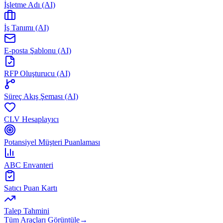
İşletme Adı (AI)
İş Tanımı (AI)
E-posta Şablonu (AI)
RFP Oluşturucu (AI)
Süreç Akış Şeması (AI)
CLV Hesaplayıcı
Potansiyel Müşteri Puanlaması
ABC Envanteri
Satıcı Puan Kartı
Talep Tahmini
Tüm Araçları Görüntüle
→