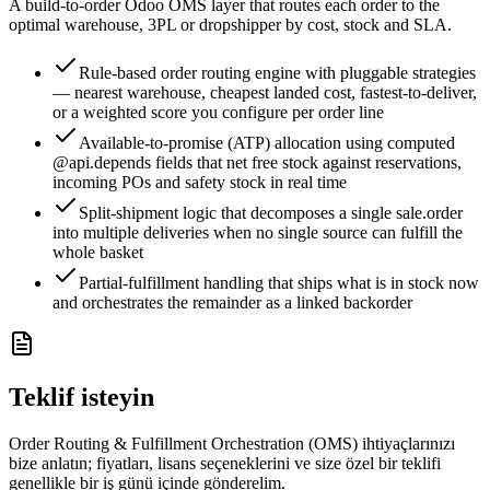
A build-to-order Odoo OMS layer that routes each order to the
optimal warehouse, 3PL or dropshipper by cost, stock and SLA.
Rule-based order routing engine with pluggable strategies
— nearest warehouse, cheapest landed cost, fastest-to-deliver,
or a weighted score you configure per order line
Available-to-promise (ATP) allocation using computed
@api.depends fields that net free stock against reservations,
incoming POs and safety stock in real time
Split-shipment logic that decomposes a single sale.order
into multiple deliveries when no single source can fulfill the
whole basket
Partial-fulfillment handling that ships what is in stock now
and orchestrates the remainder as a linked backorder
Teklif isteyin
Order Routing & Fulfillment Orchestration (OMS) ihtiyaçlarınızı
bize anlatın; fiyatları, lisans seçeneklerini ve size özel bir teklifi
genellikle bir iş günü içinde gönderelim.