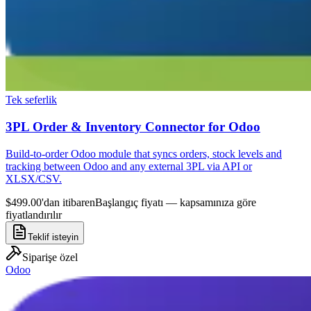
Tek seferlik
3PL Order & Inventory Connector for Odoo
Build-to-order Odoo module that syncs orders, stock levels and
tracking between Odoo and any external 3PL via API or
XLSX/CSV.
$499.00'dan itibaren
Başlangıç fiyatı — kapsamınıza göre
fiyatlandırılır
Teklif isteyin
Siparişe özel
Odoo