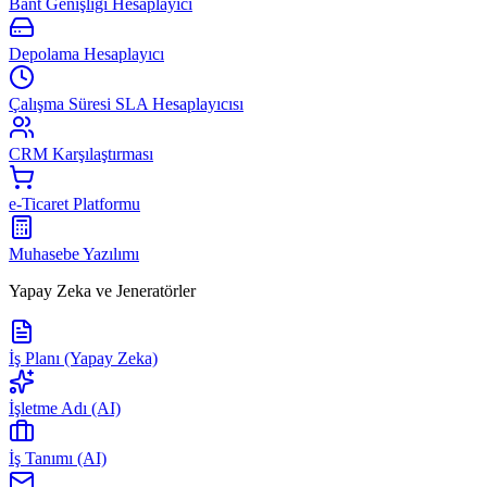
Bant Genişliği Hesaplayıcı
Depolama Hesaplayıcı
Çalışma Süresi SLA Hesaplayıcısı
CRM Karşılaştırması
e-Ticaret Platformu
Muhasebe Yazılımı
Yapay Zeka ve Jeneratörler
İş Planı (Yapay Zeka)
İşletme Adı (AI)
İş Tanımı (AI)