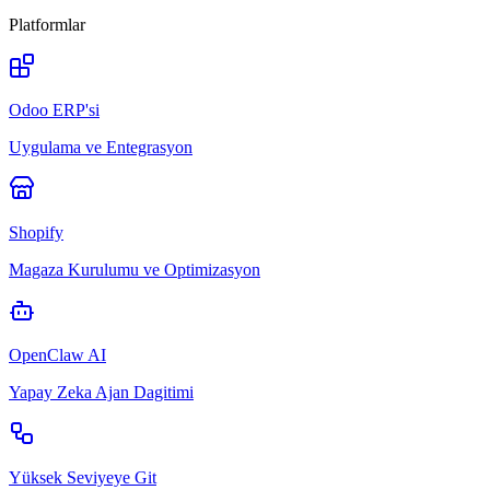
Platformlar
Odoo ERP'si
Uygulama ve Entegrasyon
Shopify
Magaza Kurulumu ve Optimizasyon
OpenClaw AI
Yapay Zeka Ajan Dagitimi
Yüksek Seviyeye Git