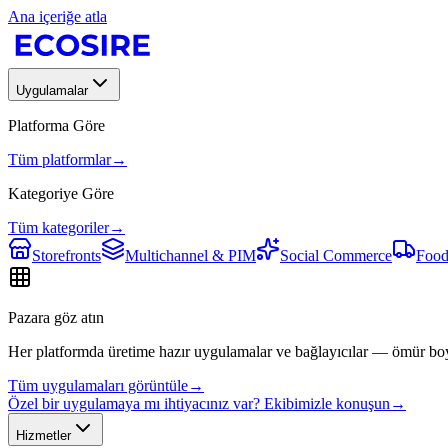
Ana içeriğe atla
Uygulamalar
Platforma Göre
Tüm platformlar
→
Kategoriye Göre
Tüm kategoriler
→
Storefronts
Multichannel & PIM
Social Commerce
Food
Pazara göz atın
Her platformda üretime hazır uygulamalar ve bağlayıcılar — ömür bo
Tüm uygulamaları görüntüle
→
Özel bir uygulamaya mı ihtiyacınız var? Ekibimizle konuşun
→
Hizmetler