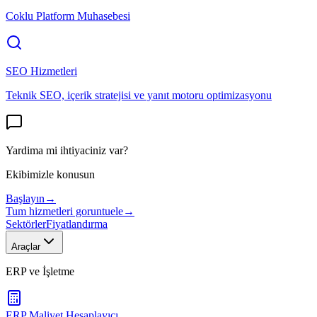
Coklu Platform Muhasebesi
SEO Hizmetleri
Teknik SEO, içerik stratejisi ve yanıt motoru optimizasyonu
Yardima mi ihtiyaciniz var?
Ekibimizle konusun
Başlayın
→
Tum hizmetleri goruntuele
→
Sektörler
Fiyatlandırma
Araçlar
ERP ve İşletme
ERP Maliyet Hesaplayıcı