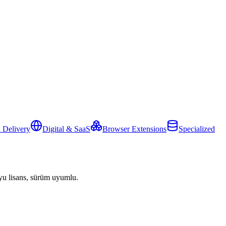
 Delivery
Digital & SaaS
Browser Extensions
Specialized
yu lisans, sürüm uyumlu.