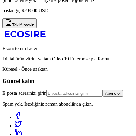
Şimdi ödeme yok — fiyatı e-posta ile göndeririz.
başlangıç
$
299.00
USD
Teklif isteyin
Ekosistemin Lideri
Dijital ürün vitrini ve tam Odoo 19 Enterprise platformu.
Küresel · Önce uzaktan
Güncel kalın
E-posta adresinizi girin
Abone ol
Spam yok. İstediğiniz zaman abonelikten çıkın.