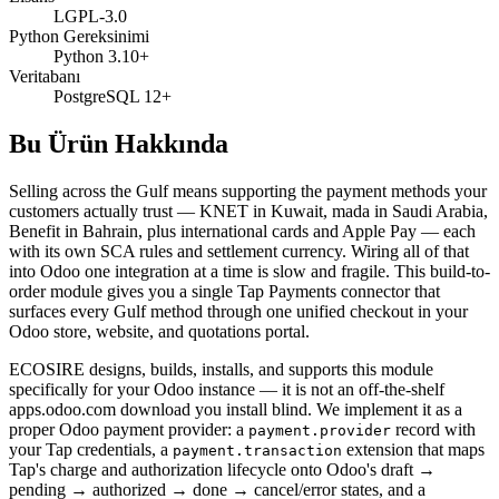
LGPL-3.0
Python Gereksinimi
Python 3.10+
Veritabanı
PostgreSQL 12+
Bu Ürün Hakkında
Selling across the Gulf means supporting the payment methods your
customers actually trust — KNET in Kuwait, mada in Saudi Arabia,
Benefit in Bahrain, plus international cards and Apple Pay — each
with its own SCA rules and settlement currency. Wiring all of that
into Odoo one integration at a time is slow and fragile. This build-to-
order module gives you a single Tap Payments connector that
surfaces every Gulf method through one unified checkout in your
Odoo store, website, and quotations portal.
ECOSIRE designs, builds, installs, and supports this module
specifically for your Odoo instance — it is not an off-the-shelf
apps.odoo.com download you install blind. We implement it as a
proper Odoo payment provider: a
record with
payment.provider
your Tap credentials, a
extension that maps
payment.transaction
Tap's charge and authorization lifecycle onto Odoo's draft →
pending → authorized → done → cancel/error states, and a