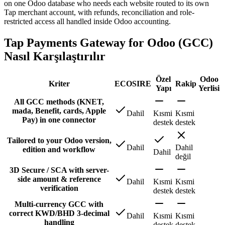
on one Odoo database who needs each website routed to its own
Tap merchant account, with refunds, reconciliation and role-
restricted access all handled inside Odoo accounting.
Tap Payments Gateway for Odoo (GCC)
Nasıl Karşılaştırılır
Özel
Odoo
Kriter
ECOSIRE
Rakip
Yapı
Yerlisi
All GCC methods (KNET,
mada, Benefit, cards, Apple
Dahil
Kısmi
Kısmi
Pay) in one connector
destek
destek
Tailored to your Odoo version,
Dahil
Dahil
edition and workflow
Dahil
değil
3D Secure / SCA with server-
side amount & reference
Dahil
Kısmi
Kısmi
verification
destek
destek
Multi-currency GCC with
correct KWD/BHD 3-decimal
Dahil
Kısmi
Kısmi
handling
destek
destek