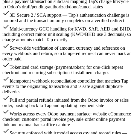
plus a payment.transaction subclass mapping Tap's charge lifecycle
to Odoo's draft/pending/authorized/done/cancel states
3D Secure 2 / SCA support — Tap's authentication challenge is
honored and the transaction only completes on a verified redirect
Multi-currency GCC handling for KWD, SAR, AED and BHD,
including correct minor-unit scaling (KWD/BHD use 3 decimals) so
charge amounts match Tap exactly
Server-side verification of amount, currency and reference on
every webhook and return, so a tampered redirect can never mark an
order paid
Tokenized card storage (payment.token) for one-click repeat
checkout and recurring subscription / installment charges
Idempotent webhook reconciliation controller that matches Tap
events to the originating transaction and is safe against duplicate
deliveries
Full and partial refunds initiated from the Odoo invoice or sales
order, posting back to Tap and updating payment state
Works across every Odoo payment surface: website eCommerce
checkout, customer-portal invoice pay, sale-order online payment
link and manual back-office capture
Security enforced with ir.model.access.csv and record rules —