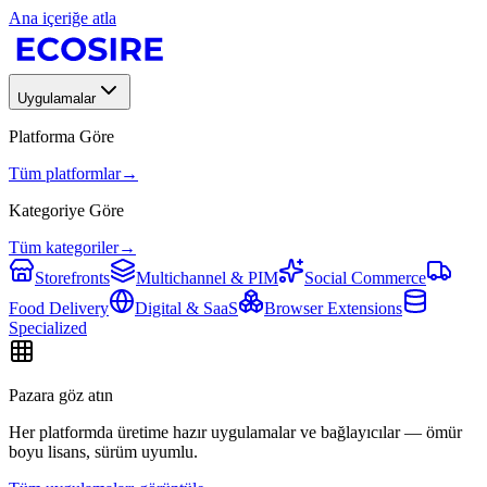
Ana içeriğe atla
Uygulamalar
Platforma Göre
Tüm platformlar
→
Kategoriye Göre
Tüm kategoriler
→
Storefronts
Multichannel & PIM
Social Commerce
Food Delivery
Digital & SaaS
Browser Extensions
Specialized
Pazara göz atın
Her platformda üretime hazır uygulamalar ve bağlayıcılar — ömür
boyu lisans, sürüm uyumlu.