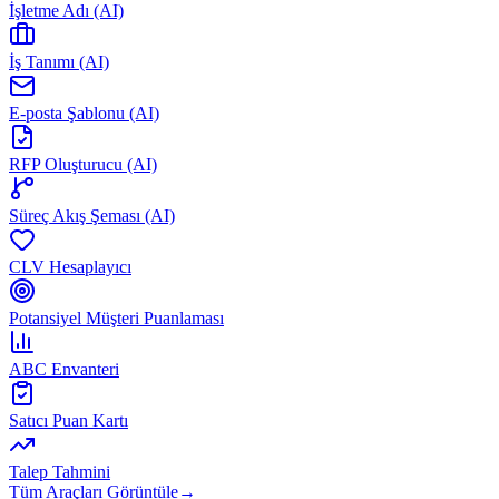
İşletme Adı (AI)
İş Tanımı (AI)
E-posta Şablonu (AI)
RFP Oluşturucu (AI)
Süreç Akış Şeması (AI)
CLV Hesaplayıcı
Potansiyel Müşteri Puanlaması
ABC Envanteri
Satıcı Puan Kartı
Talep Tahmini
Tüm Araçları Görüntüle
→