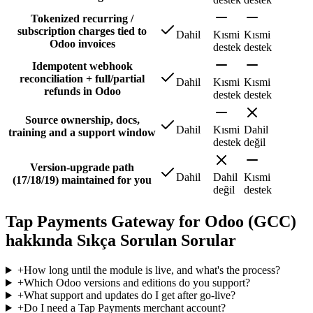
Tokenized recurring /
subscription charges tied to
Dahil
Kısmi
Kısmi
Odoo invoices
destek
destek
Idempotent webhook
reconciliation + full/partial
Dahil
Kısmi
Kısmi
refunds in Odoo
destek
destek
Source ownership, docs,
Dahil
Kısmi
Dahil
training and a support window
destek
değil
Version-upgrade path
Dahil
Dahil
Kısmi
(17/18/19) maintained for you
değil
destek
Tap Payments Gateway for Odoo (GCC)
hakkında Sıkça Sorulan Sorular
+
How long until the module is live, and what's the process?
+
Which Odoo versions and editions do you support?
+
What support and updates do I get after go-live?
+
Do I need a Tap Payments merchant account?