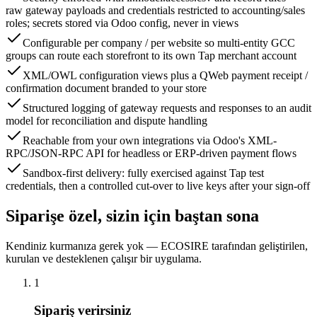
raw gateway payloads and credentials restricted to accounting/sales
roles; secrets stored via Odoo config, never in views
Configurable per company / per website so multi-entity GCC
groups can route each storefront to its own Tap merchant account
XML/OWL configuration views plus a QWeb payment receipt /
confirmation document branded to your store
Structured logging of gateway requests and responses to an audit
model for reconciliation and dispute handling
Reachable from your own integrations via Odoo's XML-
RPC/JSON-RPC API for headless or ERP-driven payment flows
Sandbox-first delivery: fully exercised against Tap test
credentials, then a controlled cut-over to live keys after your sign-off
Siparişe özel, sizin için baştan sona
Kendiniz kurmanıza gerek yok — ECOSIRE tarafından geliştirilen,
kurulan ve desteklenen çalışır bir uygulama.
1
Sipariş verirsiniz