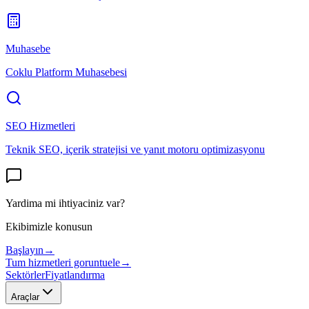
Muhasebe
Coklu Platform Muhasebesi
SEO Hizmetleri
Teknik SEO, içerik stratejisi ve yanıt motoru optimizasyonu
Yardima mi ihtiyaciniz var?
Ekibimizle konusun
Başlayın
→
Tum hizmetleri goruntuele
→
Sektörler
Fiyatlandırma
Araçlar