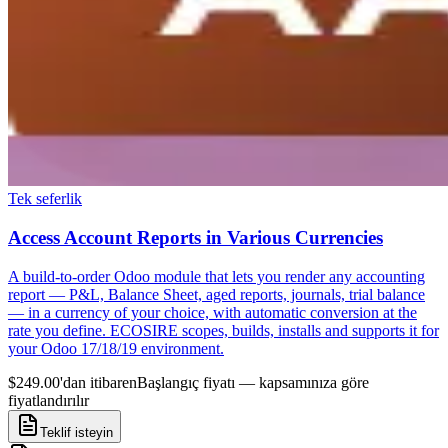
Tek seferlik
Access Account Reports in Various Currencies
A build-to-order Odoo module that lets you render any accounting
report — P&L, Balance Sheet, aged reports, journals, trial balance
— in a currency of your choice, with automatic conversion at the
rate you define. ECOSIRE scopes, builds, installs and supports it for
your Odoo 17/18/19 environment.
$249.00'dan itibaren
Başlangıç fiyatı — kapsamınıza göre
fiyatlandırılır
Teklif isteyin