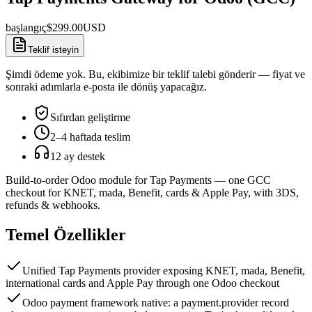
başlangıç
$
299.00
USD
Teklif isteyin
Şimdi ödeme yok. Bu, ekibimize bir teklif talebi gönderir — fiyat ve
sonraki adımlarla e-posta ile dönüş yapacağız.
Sıfırdan geliştirme
2–4 haftada teslim
12 ay destek
Build-to-order Odoo module for Tap Payments — one GCC
checkout for KNET, mada, Benefit, cards & Apple Pay, with 3DS,
refunds & webhooks.
Temel Özellikler
Unified Tap Payments provider exposing KNET, mada, Benefit,
international cards and Apple Pay through one Odoo checkout
Odoo payment framework native: a payment.provider record