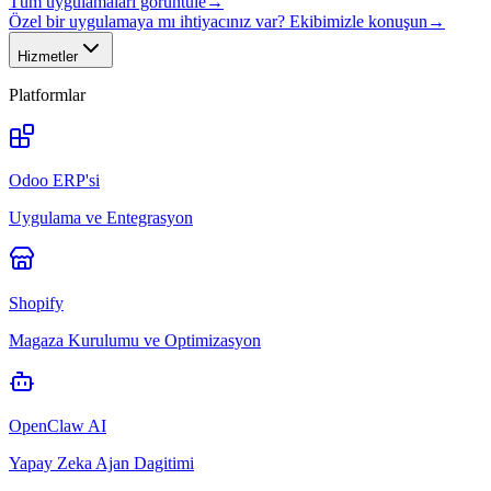
Tüm uygulamaları görüntüle
→
Özel bir uygulamaya mı ihtiyacınız var? Ekibimizle konuşun
→
Hizmetler
Platformlar
Odoo ERP'si
Uygulama ve Entegrasyon
Shopify
Magaza Kurulumu ve Optimizasyon
OpenClaw AI
Yapay Zeka Ajan Dagitimi