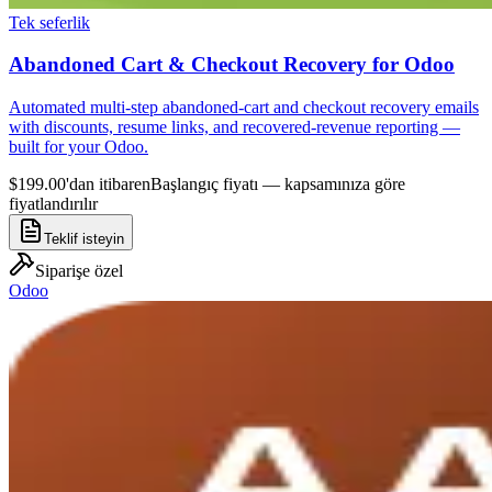
Tek seferlik
Abandoned Cart & Checkout Recovery for Odoo
Automated multi-step abandoned-cart and checkout recovery emails
with discounts, resume links, and recovered-revenue reporting —
built for your Odoo.
$199.00'dan itibaren
Başlangıç fiyatı — kapsamınıza göre
fiyatlandırılır
Teklif isteyin
Siparişe özel
Odoo