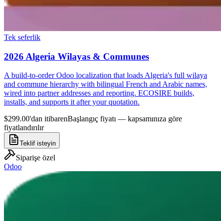
Tek seferlik
2026 Algeria Wilayas & Communes
A build-to-order Odoo localization that loads Algeria's full wilaya
and commune hierarchy with bilingual French and Arabic names,
wired into partner addresses and reporting. ECOSIRE builds,
installs, and supports it after your quotation.
$299.00'dan itibaren
Başlangıç fiyatı — kapsamınıza göre
fiyatlandırılır
Teklif isteyin
Siparişe özel
Odoo