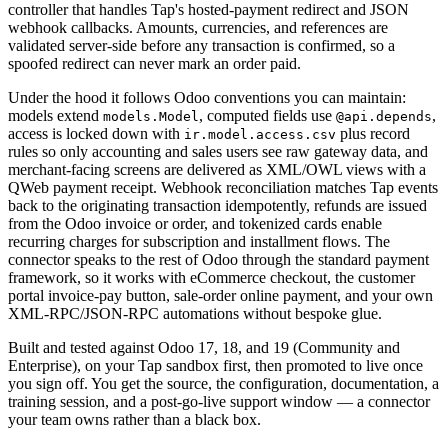
controller that handles Tap's hosted-payment redirect and JSON
webhook callbacks. Amounts, currencies, and references are
validated server-side before any transaction is confirmed, so a
spoofed redirect can never mark an order paid.
Under the hood it follows Odoo conventions you can maintain:
models extend
, computed fields use
,
models.Model
@api.depends
access is locked down with
plus record
ir.model.access.csv
rules so only accounting and sales users see raw gateway data, and
merchant-facing screens are delivered as XML/OWL views with a
QWeb payment receipt. Webhook reconciliation matches Tap events
back to the originating transaction idempotently, refunds are issued
from the Odoo invoice or order, and tokenized cards enable
recurring charges for subscription and installment flows. The
connector speaks to the rest of Odoo through the standard payment
framework, so it works with eCommerce checkout, the customer
portal invoice-pay button, sale-order online payment, and your own
XML-RPC/JSON-RPC automations without bespoke glue.
Built and tested against Odoo 17, 18, and 19 (Community and
Enterprise), on your Tap sandbox first, then promoted to live once
you sign off. You get the source, the configuration, documentation, a
training session, and a post-go-live support window — a connector
your team owns rather than a black box.