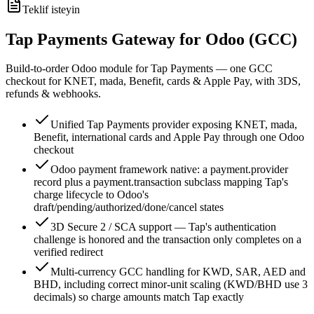
Teklif isteyin
Tap Payments Gateway for Odoo (GCC)
Build-to-order Odoo module for Tap Payments — one GCC
checkout for KNET, mada, Benefit, cards & Apple Pay, with 3DS,
refunds & webhooks.
Unified Tap Payments provider exposing KNET, mada,
Benefit, international cards and Apple Pay through one Odoo
checkout
Odoo payment framework native: a payment.provider
record plus a payment.transaction subclass mapping Tap's
charge lifecycle to Odoo's
draft/pending/authorized/done/cancel states
3D Secure 2 / SCA support — Tap's authentication
challenge is honored and the transaction only completes on a
verified redirect
Multi-currency GCC handling for KWD, SAR, AED and
BHD, including correct minor-unit scaling (KWD/BHD use 3
decimals) so charge amounts match Tap exactly