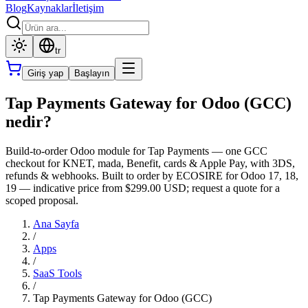
Blog
Kaynaklar
İletişim
tr
Giriş yap
Başlayın
Tap Payments Gateway for Odoo (GCC)
nedir?
Build-to-order Odoo module for Tap Payments — one GCC
checkout for KNET, mada, Benefit, cards & Apple Pay, with 3DS,
refunds & webhooks. Built to order by ECOSIRE for Odoo 17, 18,
19 — indicative price from $299.00 USD; request a quote for a
scoped proposal.
Ana Sayfa
/
Apps
/
SaaS Tools
/
Tap Payments Gateway for Odoo (GCC)