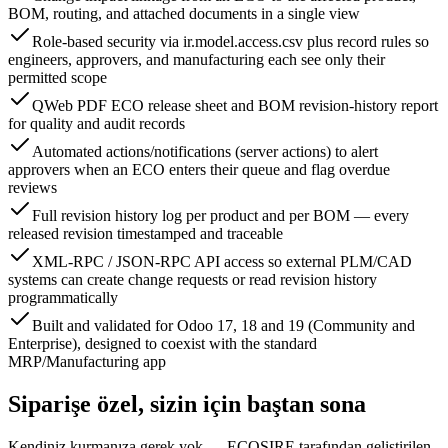
BOM, routing, and attached documents in a single view
Role-based security via ir.model.access.csv plus record rules so
engineers, approvers, and manufacturing each see only their
permitted scope
QWeb PDF ECO release sheet and BOM revision-history report
for quality and audit records
Automated actions/notifications (server actions) to alert
approvers when an ECO enters their queue and flag overdue
reviews
Full revision history log per product and per BOM — every
released revision timestamped and traceable
XML-RPC / JSON-RPC API access so external PLM/CAD
systems can create change requests or read revision history
programmatically
Built and validated for Odoo 17, 18 and 19 (Community and
Enterprise), designed to coexist with the standard
MRP/Manufacturing app
Siparişe özel, sizin için baştan sona
Kendiniz kurmanıza gerek yok — ECOSIRE tarafından geliştirilen,