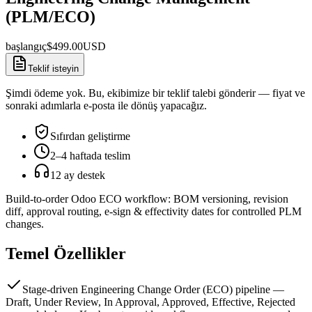
(PLM/ECO)
başlangıç
$
499.00
USD
Teklif isteyin
Şimdi ödeme yok. Bu, ekibimize bir teklif talebi gönderir — fiyat ve
sonraki adımlarla e-posta ile dönüş yapacağız.
Sıfırdan geliştirme
2–4 haftada teslim
12 ay destek
Build-to-order Odoo ECO workflow: BOM versioning, revision
diff, approval routing, e-sign & effectivity dates for controlled PLM
changes.
Temel Özellikler
Stage-driven Engineering Change Order (ECO) pipeline —
Draft, Under Review, In Approval, Approved, Effective, Rejected