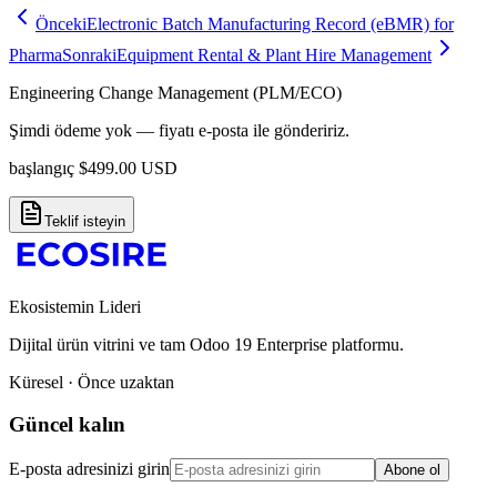
Önceki
Electronic Batch Manufacturing Record (eBMR) for
Pharma
Sonraki
Equipment Rental & Plant Hire Management
Engineering Change Management (PLM/ECO)
Şimdi ödeme yok — fiyatı e-posta ile göndeririz.
başlangıç
$
499.00
USD
Teklif isteyin
Ekosistemin Lideri
Dijital ürün vitrini ve tam Odoo 19 Enterprise platformu.
Küresel · Önce uzaktan
Güncel kalın
E-posta adresinizi girin
Abone ol