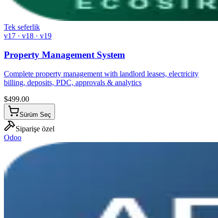
Tek seferlik
v17 · v18 · v19
Property Management System
Complete property management with landlord leases, electricity
billing, deposits, PDC, approvals & analytics
$
499.00
Sürüm Seç
Siparişe özel
Odoo