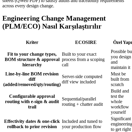
sheets (QWeb PDF) to satisfy audits and traceability requirements
across every design change.
Engineering Change Management
(PLM/ECO) Nasıl Karşılaştırılır
Kriter
ECOSIRE
Özel Yapı
Possible bu
Fit to your change types,
Built to your exact
you design
BOM structure & approval
process from a scoping
and
hierarchy
call
maintain it
Line-by-line BOM revision
Must be
Server-side computed
diff
built from
diff view included
(added/removed/qty/routing)
scratch
Build and
Configurable approval
test the
Sequential/parallel
routing with e-sign & audit
whole
routing + chatter audit
trail
workflow
yourself
Significant
Effectivity dates & one-click
Included and tuned to
engineerin
rollback to prior revision
your production flow
to get right