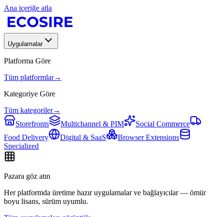
Ana içeriğe atla
Uygulamalar
Platforma Göre
Tüm platformlar
→
Kategoriye Göre
Tüm kategoriler
→
Storefronts
Multichannel & PIM
Social Commerce
Food Delivery
Digital & SaaS
Browser Extensions
Specialized
Pazara göz atın
Her platformda üretime hazır uygulamalar ve bağlayıcılar — ömür
boyu lisans, sürüm uyumlu.