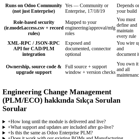
Runs on Odoo Community
Yes — Community or
Depends o
(not just Enterprise)
Enterprise, 17/18/19
your build
You must
Role-based security
Mapped to your
define and
(ir.model.access.csv + record
engineering/approval/mfg
maintain
rules)
roles
every rule
XML-RPC / JSON-RPC
Exposed and
You wire u
API for CAD/PLM
documented, connector
and
integration
optional
document i
You own it
Ownership, source code &
Full source + support
and all
upgrade support
window + version checks
maintenanc
Engineering Change Management
(PLM/ECO) hakkında Sıkça Sorulan
Sorular
+
How long until the module is delivered and live?
+
What support and updates are included after go-live?
+
Is this the same as Odoo Enterprise PLM?
+
Does it work with our existing BOMs and Manufacturing