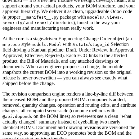
download — it is a net-new module we design, develop, install, and
support around your actual products, your BOM structure, and your
approval hierarchy. We deliver it as clean, upgradeable Odoo code
(a proper
package with
,
,
__manifest__.py
models/
views/
and
directories), tuned to the way your
security/
report/
engineers and manufacturing team really work.
At the core is a stage-driven Engineering Change Order object (an
-style
with a
/
Selection
mrp.eco
models.Model
state
stage_id
field driving a Kanban pipeline: Draft, Under Review, In Approval,
Approved, Effective, Rejected). Each ECO links to the affected
product, the Bill of Materials, and any attached drawings or
documents. When an engineer proposes a change, the module
snapshots the current BOM into a working revision so the original
release is never overwritten — you can always see exactly what
shipped before the change.
The revision comparison engine renders a line-by-line diff between
the released BOM and the proposed BOM: components added,
removed, quantity changes, operation and routing edits, and attribute
changes, all computed server-side (compute methods with
on the BOM lines) so reviewers see a clean "what
@api.depends
actually changed" summary instead of eyeballing two nearly
identical BOMs. Document and drawing revisions are versioned the
same way, so approving an ECO promotes both the BOM and the
correct drawing revision together.