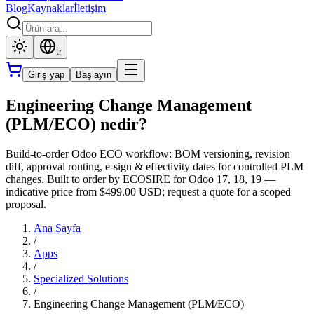
Blog
Kaynaklar
İletişim
tr
Giriş yap
Başlayın
Engineering Change Management
(PLM/ECO) nedir?
Build-to-order Odoo ECO workflow: BOM versioning, revision
diff, approval routing, e-sign & effectivity dates for controlled PLM
changes. Built to order by ECOSIRE for Odoo 17, 18, 19 —
indicative price from $499.00 USD; request a quote for a scoped
proposal.
Ana Sayfa
/
Apps
/
Specialized Solutions
/
Engineering Change Management (PLM/ECO)