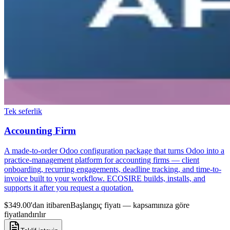
Tek seferlik
Accounting Firm
A made-to-order Odoo configuration package that turns Odoo into a
practice-management platform for accounting firms — client
onboarding, recurring engagements, deadline tracking, and time-to-
invoice built to your workflow. ECOSIRE builds, installs, and
supports it after you request a quotation.
$349.00'dan itibaren
Başlangıç fiyatı — kapsamınıza göre
fiyatlandırılır