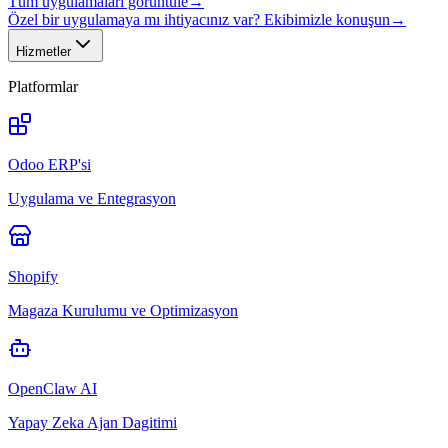
Tüm uygulamaları görüntüle
→
Özel bir uygulamaya mı ihtiyacınız var? Ekibimizle konuşun
→
Hizmetler
Platformlar
Odoo ERP'si
Uygulama ve Entegrasyon
Shopify
Magaza Kurulumu ve Optimizasyon
OpenClaw AI
Yapay Zeka Ajan Dagitimi