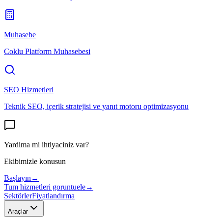
Muhasebe
Coklu Platform Muhasebesi
SEO Hizmetleri
Teknik SEO, içerik stratejisi ve yanıt motoru optimizasyonu
Yardima mi ihtiyaciniz var?
Ekibimizle konusun
Başlayın
→
Tum hizmetleri goruntuele
→
Sektörler
Fiyatlandırma
Araçlar