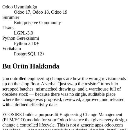
Odoo Uyumluluğu
Odoo 17, Odoo 18, Odoo 19
Sürümler
Enterprise ve Community
Lisans
LGPL-3.0
Python Gereksinimi
Python 3.10+
Veritabanı
PostgreSQL 12+
Bu Ürün Hakkında
Uncontrolled engineering changes are how the wrong revision ends
up on the shop floor. A verbal "just swap the resistor" turns into
scrapped batches, mismatched drawings, and a warehouse full of
obsolete stock — because there was no single, auditable place
where the change was proposed, reviewed, approved, and released
with a defined effectivity date.
ECOSIRE builds a purpose-fit Engineering Change Management
(PLM/ECO) module for your Odoo instance that gives every design
change a controlled lifecycle. This is not a generic apps.odoo.com