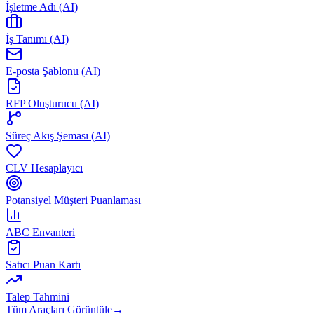
İşletme Adı (AI)
İş Tanımı (AI)
E-posta Şablonu (AI)
RFP Oluşturucu (AI)
Süreç Akış Şeması (AI)
CLV Hesaplayıcı
Potansiyel Müşteri Puanlaması
ABC Envanteri
Satıcı Puan Kartı
Talep Tahmini
Tüm Araçları Görüntüle
→