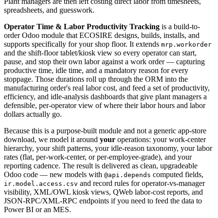
Plant managers are then left costing direct labor from timesheets,
spreadsheets, and guesswork.
Operator Time & Labor Productivity Tracking
is a build-to-
order Odoo module that ECOSIRE designs, builds, installs, and
supports specifically for your shop floor. It extends
mrp.workorder
and the shift-floor tablet/kiosk view so every operator can start,
pause, and stop their own labor against a work order — capturing
productive time, idle time, and a mandatory reason for every
stoppage. Those durations roll up through the ORM into the
manufacturing order's real labor cost, and feed a set of productivity,
efficiency, and idle-analysis dashboards that give plant managers a
defensible, per-operator view of where their labor hours and labor
dollars actually go.
Because this is a purpose-built module and not a generic app-store
download, we model it around
your
operations: your work-center
hierarchy, your shift patterns, your idle-reason taxonomy, your labor
rates (flat, per-work-center, or per-employee-grade), and your
reporting cadence. The result is delivered as clean, upgradeable
Odoo code — new models with
computed fields,
@api.depends
and record rules for operator-vs-manager
ir.model.access.csv
visibility, XML/OWL kiosk views, QWeb labor-cost reports, and
JSON-RPC/XML-RPC endpoints if you need to feed the data to
Power BI or an MES.