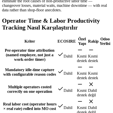
eliminate the root causes of non-productive labor time —
changeover losses, material waits, machine downtime — with real
data rather than shop-floor anecdotes.
Operator Time & Labor Productivity
Tracking Nasıl Karşılaştırılır
Özel
Odoo
Kriter
ECOSIRE
Rakip
Yapı
Yerlisi
Per-operator time attribution
(named employee, not just a
Dahil
Kısmi
Kısmi
work-order timer)
destek
destek
Mandatory idle-time capture
Dahil
Kısmi
Kısmi
with configurable reason codes
destek
destek
Multiple operators costed
Dahil
Kısmi
Dahil
correctly on one operation
destek
değil
Real labor cost (operator hours
Dahil
Kısmi
Dahil
× real rate) rolled into MO cost
destek
değil