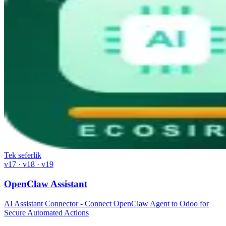
Tek seferlik
v17 · v18 · v19
OpenClaw Assistant
AI Assistant Connector - Connect OpenClaw Agent to Odoo for
Secure Automated Actions