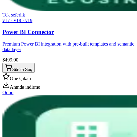
Tek seferlik
v17 · v18 · v19
Power BI Connector
Premium Power BI integration with pre-built templates and semantic
data layer
$
499.00
Sürüm Seç
Öne Çıkan
Anında indirme
Odoo