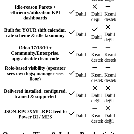
Idle-reason Pareto +
efficiency/utilization KPI
Dahil
Dahil
Kısmi
dashboards
değil
destek
Built for YOUR shift calendar,
Dahil
Dahil
rate scheme & idle taxonomy
Dahil
değil
Odoo 17/18/19 +
Community/Enterprise,
Dahil
Kısmi
Kısmi
upgradeable clean code
destek
destek
Role-based visibility (operator
sees own logs; manager sees
Dahil
Kısmi
Kısmi
floor)
destek
destek
Delivered installed, configured,
Dahil
Dahil
Dahil
trained & supported
değil
değil
JSON-RPC/XML-RPC feed to
Dahil
Kısmi
Dahil
Power BI / MES
destek
değil