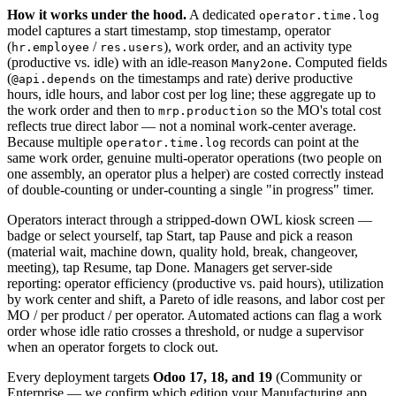
How it works under the hood.
A dedicated
operator.time.log
model captures a start timestamp, stop timestamp, operator
(
/
), work order, and an activity type
hr.employee
res.users
(productive vs. idle) with an idle-reason
. Computed fields
Many2one
(
on the timestamps and rate) derive productive
@api.depends
hours, idle hours, and labor cost per log line; these aggregate up to
the work order and then to
so the MO's total cost
mrp.production
reflects true direct labor — not a nominal work-center average.
Because multiple
records can point at the
operator.time.log
same work order, genuine multi-operator operations (two people on
one assembly, an operator plus a helper) are costed correctly instead
of double-counting or under-counting a single "in progress" timer.
Operators interact through a stripped-down OWL kiosk screen —
badge or select yourself, tap Start, tap Pause and pick a reason
(material wait, machine down, quality hold, break, changeover,
meeting), tap Resume, tap Done. Managers get server-side
reporting: operator efficiency (productive vs. paid hours), utilization
by work center and shift, a Pareto of idle reasons, and labor cost per
MO / per product / per operator. Automated actions can flag a work
order whose idle ratio crosses a threshold, or nudge a supervisor
when an operator forgets to clock out.
Every deployment targets
Odoo 17, 18, and 19
(Community or
Enterprise — we confirm which edition your Manufacturing app