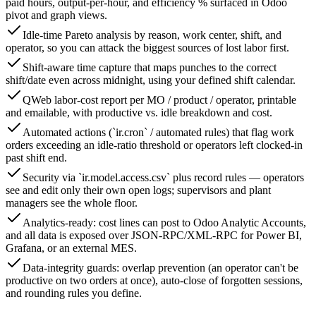
paid hours, output-per-hour, and efficiency % surfaced in Odoo
pivot and graph views.
Idle-time Pareto analysis by reason, work center, shift, and
operator, so you can attack the biggest sources of lost labor first.
Shift-aware time capture that maps punches to the correct
shift/date even across midnight, using your defined shift calendar.
QWeb labor-cost report per MO / product / operator, printable
and emailable, with productive vs. idle breakdown and cost.
Automated actions (`ir.cron` / automated rules) that flag work
orders exceeding an idle-ratio threshold or operators left clocked-in
past shift end.
Security via `ir.model.access.csv` plus record rules — operators
see and edit only their own open logs; supervisors and plant
managers see the whole floor.
Analytics-ready: cost lines can post to Odoo Analytic Accounts,
and all data is exposed over JSON-RPC/XML-RPC for Power BI,
Grafana, or an external MES.
Data-integrity guards: overlap prevention (an operator can't be
productive on two orders at once), auto-close of forgotten sessions,
and rounding rules you define.