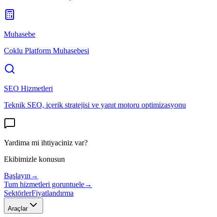
Muhasebe
Coklu Platform Muhasebesi
SEO Hizmetleri
Teknik SEO, içerik stratejisi ve yanıt motoru optimizasyonu
Yardima mi ihtiyaciniz var?
Ekibimizle konusun
Başlayın
→
Tum hizmetleri goruntuele
→
Sektörler
Fiyatlandırma
Araçlar