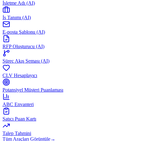
İşletme Adı (AI)
İş Tanımı (AI)
E-posta Şablonu (AI)
RFP Oluşturucu (AI)
Süreç Akış Şeması (AI)
CLV Hesaplayıcı
Potansiyel Müşteri Puanlaması
ABC Envanteri
Satıcı Puan Kartı
Talep Tahmini
Tüm Araçları Görüntüle
→