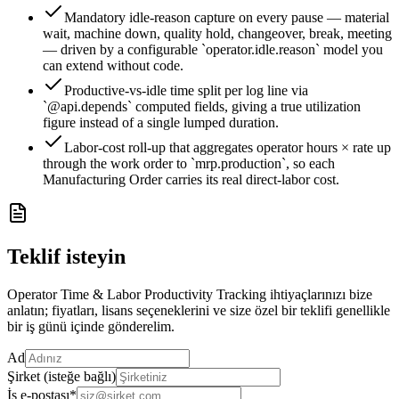
Mandatory idle-reason capture on every pause — material
wait, machine down, quality hold, changeover, break, meeting
— driven by a configurable `operator.idle.reason` model you
can extend without code.
Productive-vs-idle time split per log line via
`@api.depends` computed fields, giving a true utilization
figure instead of a single lumped duration.
Labor-cost roll-up that aggregates operator hours × rate up
through the work order to `mrp.production`, so each
Manufacturing Order carries its real direct-labor cost.
Teklif isteyin
Operator Time & Labor Productivity Tracking ihtiyaçlarınızı bize
anlatın; fiyatları, lisans seçeneklerini ve size özel bir teklifi genellikle
bir iş günü içinde gönderelim.
Ad
Şirket (isteğe bağlı)
İş e-postası
*