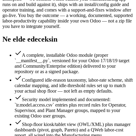
runs on and build against it), ships with an install/config guide and
operator training, and comes with a support-and-fixes window after
go-live. You buy the outcome — a working, documented, supported
labor-productivity capability inside your own Odoo — not a zip file
you have to integrate yourself.
Ne elde edeceksin
A complete, installable Odoo module (proper
`__manifest__.py`, versioned for your Odoo 17/18/19 target
and Community/Enterprise edition) delivered to your
repository or as a signed package.
Configured idle-reason taxonomy, labor-rate scheme, shift
calendar mapping, and idle-threshold rules set up to match
your actual shop floor — not left as empty defaults.
Security model implemented and documented:
`ir.model.access.csv` entries plus record rules for Operator,
Supervisor, and Plant Manager groups, mapped to your
existing Odoo user groups.
Shop-floor kiosk/tablet view (OWL/XML) plus manager
dashboards (pivot, graph, Pareto) and a QWeb labor-cost
report, all wired into the Manufacturing menu.