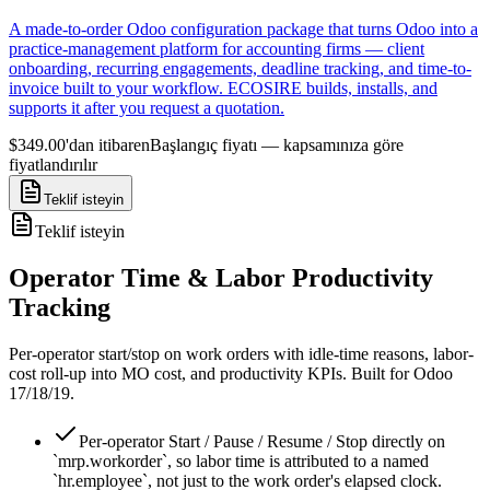
A made-to-order Odoo configuration package that turns Odoo into a
practice-management platform for accounting firms — client
onboarding, recurring engagements, deadline tracking, and time-to-
invoice built to your workflow. ECOSIRE builds, installs, and
supports it after you request a quotation.
$349.00'dan itibaren
Başlangıç fiyatı — kapsamınıza göre
fiyatlandırılır
Teklif isteyin
Teklif isteyin
Operator Time & Labor Productivity
Tracking
Per-operator start/stop on work orders with idle-time reasons, labor-
cost roll-up into MO cost, and productivity KPIs. Built for Odoo
17/18/19.
Per-operator Start / Pause / Resume / Stop directly on
`mrp.workorder`, so labor time is attributed to a named
`hr.employee`, not just to the work order's elapsed clock.