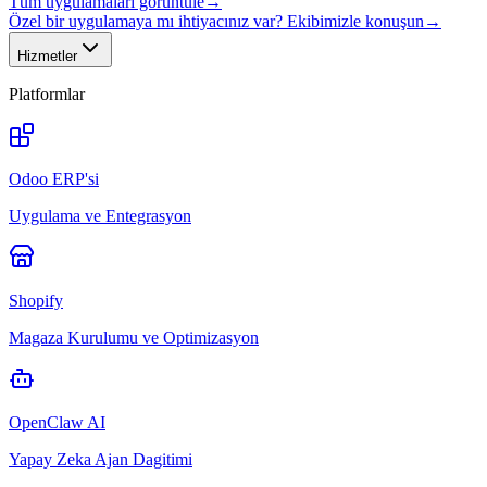
Tüm uygulamaları görüntüle
→
Özel bir uygulamaya mı ihtiyacınız var? Ekibimizle konuşun
→
Hizmetler
Platformlar
Odoo ERP'si
Uygulama ve Entegrasyon
Shopify
Magaza Kurulumu ve Optimizasyon
OpenClaw AI
Yapay Zeka Ajan Dagitimi