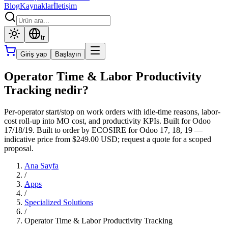
Blog
Kaynaklar
İletişim
tr
Giriş yap
Başlayın
Operator Time & Labor Productivity
Tracking nedir?
Per-operator start/stop on work orders with idle-time reasons, labor-
cost roll-up into MO cost, and productivity KPIs. Built for Odoo
17/18/19. Built to order by ECOSIRE for Odoo 17, 18, 19 —
indicative price from $249.00 USD; request a quote for a scoped
proposal.
Ana Sayfa
/
Apps
/
Specialized Solutions
/
Operator Time & Labor Productivity Tracking