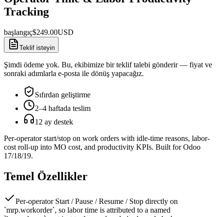
Tracking
başlangıç
$
249.00
USD
Teklif isteyin
Şimdi ödeme yok. Bu, ekibimize bir teklif talebi gönderir — fiyat ve
sonraki adımlarla e-posta ile dönüş yapacağız.
Sıfırdan geliştirme
2–4 haftada teslim
12 ay destek
Per-operator start/stop on work orders with idle-time reasons, labor-
cost roll-up into MO cost, and productivity KPIs. Built for Odoo
17/18/19.
Temel Özellikler
Per-operator Start / Pause / Resume / Stop directly on
`mrp.workorder`, so labor time is attributed to a named