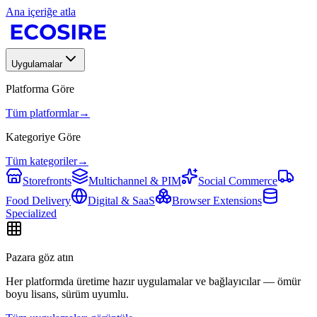
Ana içeriğe atla
Uygulamalar
Platforma Göre
Tüm platformlar
→
Kategoriye Göre
Tüm kategoriler
→
Storefronts
Multichannel & PIM
Social Commerce
Food Delivery
Digital & SaaS
Browser Extensions
Specialized
Pazara göz atın
Her platformda üretime hazır uygulamalar ve bağlayıcılar — ömür
boyu lisans, sürüm uyumlu.