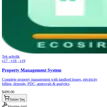
Tek seferlik
v17 · v18 · v19
Property Management System
Complete property management with landlord leases, electricity
billing, deposits, PDC, approvals & analytics
$
499.00
Sürüm Seç
Siparişe özel