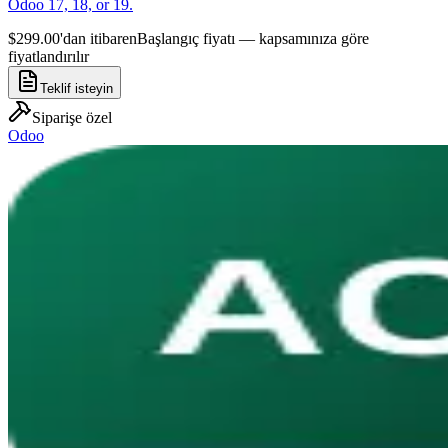
Odoo 17, 18, or 19.
$299.00'dan itibaren
Başlangıç fiyatı — kapsamınıza göre
fiyatlandırılır
Teklif isteyin
Siparişe özel
Odoo