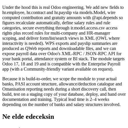
Under the hood this is real Odoo engineering. We add new fields to
hr.employee, hr.contract and hr.payslip via models.Model, wire
computed contribution and gratuity amounts with @api.depends so
figures recalculate automatically, define salary rules and rule
categories, secure everything through ir.model.access.csv access
rights plus record rules for multi-company and HR-manager
scoping, and deliver form/list/search views in XML (OWL where
interactivity is needed). WPS exports and payslip summaries are
produced as QWeb reports and downloadable files, and we can
expose payroll data over Odoo's XML-RPC / JSON-RPC API for
your bank portal, attendance system or BI stack. The module targets
Odoo 17, 18 and 19 and is compatible with the Enterprise Payroll
app (with a Community-friendly variant available on request).
Because it is build-to-order, we scope the module to your actual
banks, PASI account structure, allowance/deduction catalogue and
Omanisation reporting needs during a short discovery call, then
build, test on a staging copy of your database, deploy, and hand over
documentation and training. Typical lead time is 2–4 weeks
depending on the number of banks and salary structures involved.
Ne elde edeceksin