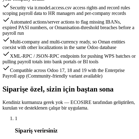
Security via ir.model.access.csv access rights and record rules
scoping payroll data to HR managers and per-company records
Automated actions/server actions to flag missing IBANs,
expired PASI numbers, or Omanisation-threshold breaches before a
payroll run
Multi-company and multi-currency ready, so Oman entities
coexist with other localizations in the same Odoo database
XML-RPC / JSON-RPC endpoints for pushing WPS batches or
pulling payroll totals into bank portals or BI tools
Compatible across Odoo 17, 18 and 19 with the Enterprise
Payroll app (Community-friendly variant available)
Siparişe özel, sizin için baştan sona
Kendiniz kurmanıza gerek yok — ECOSIRE tarafından geliştirilen,
kurulan ve desteklenen çalışır bir uygulama.
1
Sipariş verirsiniz