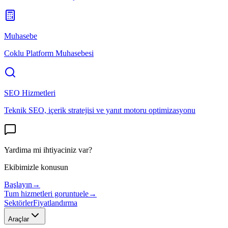
Muhasebe
Coklu Platform Muhasebesi
SEO Hizmetleri
Teknik SEO, içerik stratejisi ve yanıt motoru optimizasyonu
Yardima mi ihtiyaciniz var?
Ekibimizle konusun
Başlayın
→
Tum hizmetleri goruntuele
→
Sektörler
Fiyatlandırma
Araçlar