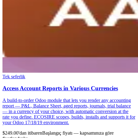
Tek seferlik
Access Account Reports in Various Currencies
A build-to-order Odoo module that lets you render any accounting
report — P&L, Balance Sheet, aged reports, journals, trial balance
— in a currency of your choice, with automatic conversion at the
rate you define. ECOSIRE scopes, builds, installs and supports it for
your Odoo 17/18/19 environment.
$249.00'dan itibaren
Başlangıç fiyatı — kapsamınıza göre