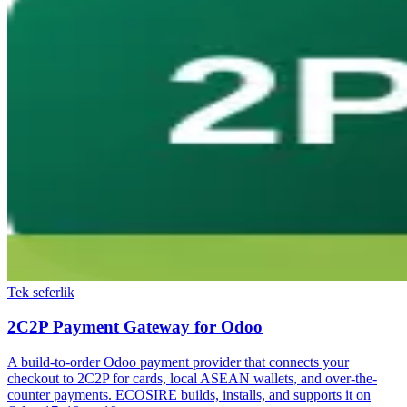
Tek seferlik
2C2P Payment Gateway for Odoo
A build-to-order Odoo payment provider that connects your
checkout to 2C2P for cards, local ASEAN wallets, and over-the-
counter payments. ECOSIRE builds, installs, and supports it on