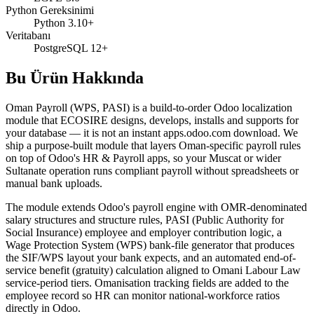
Python Gereksinimi
Python 3.10+
Veritabanı
PostgreSQL 12+
Bu Ürün Hakkında
Oman Payroll (WPS, PASI) is a build-to-order Odoo localization
module that ECOSIRE designs, develops, installs and supports for
your database — it is not an instant apps.odoo.com download. We
ship a purpose-built module that layers Oman-specific payroll rules
on top of Odoo's HR & Payroll apps, so your Muscat or wider
Sultanate operation runs compliant payroll without spreadsheets or
manual bank uploads.
The module extends Odoo's payroll engine with OMR-denominated
salary structures and structure rules, PASI (Public Authority for
Social Insurance) employee and employer contribution logic, a
Wage Protection System (WPS) bank-file generator that produces
the SIF/WPS layout your bank expects, and an automated end-of-
service benefit (gratuity) calculation aligned to Omani Labour Law
service-period tiers. Omanisation tracking fields are added to the
employee record so HR can monitor national-workforce ratios
directly in Odoo.