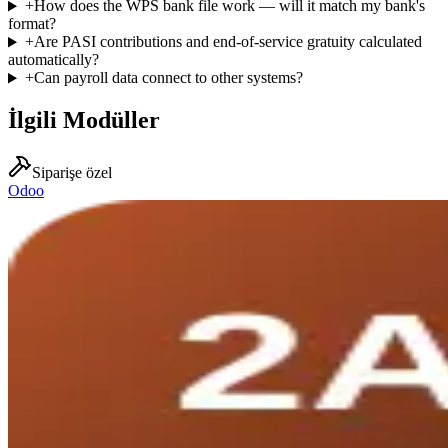
+
How does the WPS bank file work — will it match my bank's
format?
+
Are PASI contributions and end-of-service gratuity calculated
automatically?
+
Can payroll data connect to other systems?
İlgili Modüller
Siparişe özel
Odoo