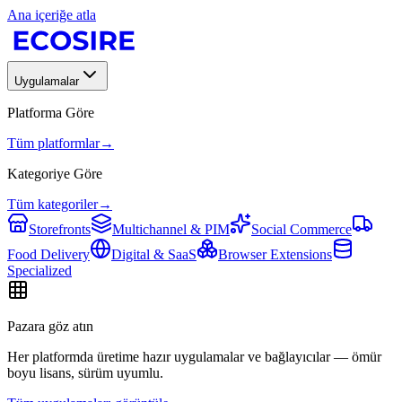
Ana içeriğe atla
Uygulamalar
Platforma Göre
Tüm platformlar
→
Kategoriye Göre
Tüm kategoriler
→
Storefronts
Multichannel & PIM
Social Commerce
Food Delivery
Digital & SaaS
Browser Extensions
Specialized
Pazara göz atın
Her platformda üretime hazır uygulamalar ve bağlayıcılar — ömür
boyu lisans, sürüm uyumlu.