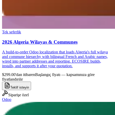
Tek seferlik
2026 Algeria Wilayas & Communes
A build-to-order Odoo localization that loads Algeria's full wilaya
and commune hierarchy with bilingual French and Arabic names,
wired into partner addresses and reporting. ECOSIRE builds,
installs, and supports it after your quotation.
$299.00'dan itibaren
Başlangıç fiyatı — kapsamınıza göre
fiyatlandırılır
Teklif isteyin
Siparişe özel
Odoo