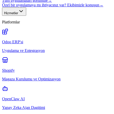
Tüm uygulamaları görüntüle
→
Özel bir uygulamaya mı ihtiyacınız var? Ekibimizle konuşun
→
Hizmetler
Platformlar
Odoo ERP'si
Uygulama ve Entegrasyon
Shopify
Magaza Kurulumu ve Optimizasyon
OpenClaw AI
Yapay Zeka Ajan Dagitimi