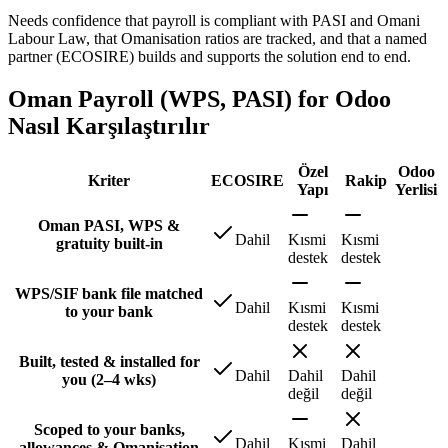
Needs confidence that payroll is compliant with PASI and Omani
Labour Law, that Omanisation ratios are tracked, and that a named
partner (ECOSIRE) builds and supports the solution end to end.
Oman Payroll (WPS, PASI) for Odoo
Nasıl Karşılaştırılır
Özel
Odoo
Kriter
ECOSIRE
Rakip
Yapı
Yerlisi
Oman PASI, WPS &
Dahil
Kısmi
Kısmi
gratuity built-in
destek
destek
WPS/SIF bank file matched
Dahil
Kısmi
Kısmi
to your bank
destek
destek
Built, tested & installed for
Dahil
Dahil
Dahil
you (2–4 wks)
değil
değil
Scoped to your banks,
Dahil
Kısmi
Dahil
allowances & Omanisation