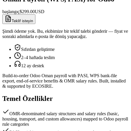
başlangıç
$
299.00
USD
Teklif isteyin
Şimdi ödeme yok. Bu, ekibimize bir teklif talebi gönderir — fiyat ve
sonraki adımlarla e-posta ile dönüş yapacağız.
Sıfırdan geliştirme
2–4 haftada teslim
12 ay destek
Build-to-order Odoo Oman payroll with PASI, WPS bank-file
export, end-of-service benefits & OMR salary rules. Built, installed
& supported by ECOSIRE.
Temel Özellikler
OMR-denominated salary structures and salary rules (basic,
housing, transport, and custom allowances) mapped to Odoo payroll
rule categories