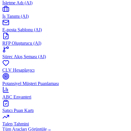
İşletme Adı (AI)
İş Tanımı (AI)
E-posta Şablonu (AI)
RFP Oluşturucu (AI)
Süreç Akış Şeması (AI)
CLV Hesaplayıcı
Potansiyel Müşteri Puanlaması
ABC Envanteri
Satıcı Puan Kartı
Talep Tahmini
Tüm Araçları Görüntüle
→