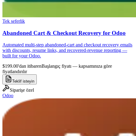
Tek seferlik
Abandoned Cart & Checkout Recovery for Odoo
Automated multi-step abandoned-cart and checkout recovery emails
with discounts, resume links, and recovered-revenue reporting —
built for your Odoo.
$199.00'dan itibaren
Başlangıç fiyatı — kapsamınıza göre
fiyatlandırılır
Teklif isteyin
Siparişe özel
Odoo