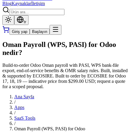
Blog
Kaynaklar
İletişim
tr
Giriş yap
Başlayın
Oman Payroll (WPS, PASI) for Odoo
nedir?
Build-to-order Odoo Oman payroll with PASI, WPS bank-file
export, end-of-service benefits & OMR salary rules. Built, installed
& supported by ECOSIRE. Built to order by ECOSIRE for Odoo
17, 18, 19 — indicative price from $299.00 USD; request a quote
for a scoped proposal.
Ana Sayfa
/
Apps
/
SaaS Tools
/
Oman Payroll (WPS, PASI) for Odoo