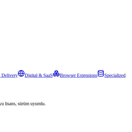
 Delivery
Digital & SaaS
Browser Extensions
Specialized
yu lisans, sürüm uyumlu.