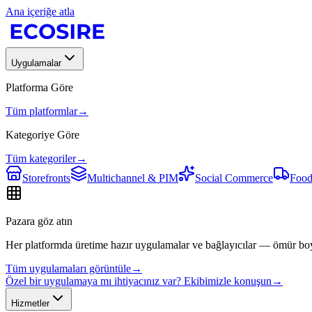
Ana içeriğe atla
Uygulamalar
Platforma Göre
Tüm platformlar
→
Kategoriye Göre
Tüm kategoriler
→
Storefronts
Multichannel & PIM
Social Commerce
Food
Pazara göz atın
Her platformda üretime hazır uygulamalar ve bağlayıcılar — ömür bo
Tüm uygulamaları görüntüle
→
Özel bir uygulamaya mı ihtiyacınız var? Ekibimizle konuşun
→
Hizmetler