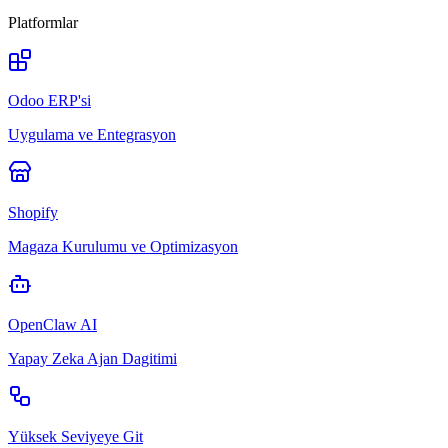
Platformlar
Odoo ERP'si
Uygulama ve Entegrasyon
Shopify
Magaza Kurulumu ve Optimizasyon
OpenClaw AI
Yapay Zeka Ajan Dagitimi
Yüksek Seviyeye Git