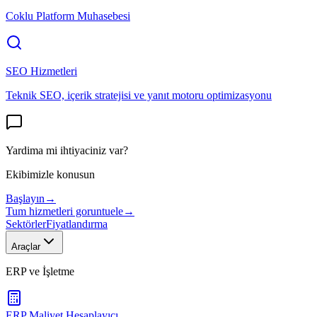
Coklu Platform Muhasebesi
SEO Hizmetleri
Teknik SEO, içerik stratejisi ve yanıt motoru optimizasyonu
Yardima mi ihtiyaciniz var?
Ekibimizle konusun
Başlayın
→
Tum hizmetleri goruntuele
→
Sektörler
Fiyatlandırma
Araçlar
ERP ve İşletme
ERP Maliyet Hesaplayıcı