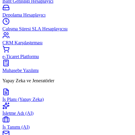
Bant Genişliği Hesaplayıcı
Depolama Hesaplayıcı
Çalışma Süresi SLA Hesaplayıcısı
CRM Karşılaştırması
e-Ticaret Platformu
Muhasebe Yazılımı
Yapay Zeka ve Jeneratörler
İş Planı (Yapay Zeka)
İşletme Adı (AI)
İş Tanımı (AI)