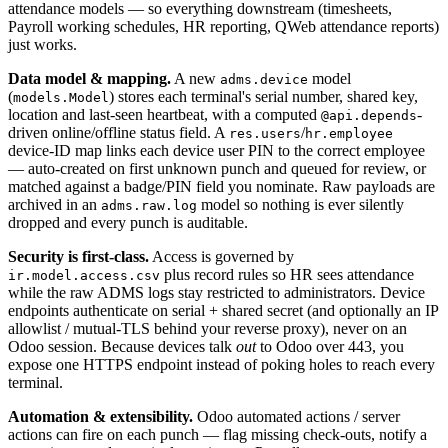
attendance models — so everything downstream (timesheets,
Payroll working schedules, HR reporting, QWeb attendance reports)
just works.
Data model & mapping.
A new
model
adms.device
(
) stores each terminal's serial number, shared key,
models.Model
location and last-seen heartbeat, with a computed
-
@api.depends
driven online/offline status field. A
/
res.users
hr.employee
device-ID map links each device user PIN to the correct employee
— auto-created on first unknown punch and queued for review, or
matched against a badge/PIN field you nominate. Raw payloads are
archived in an
model so nothing is ever silently
adms.raw.log
dropped and every punch is auditable.
Security is first-class.
Access is governed by
plus record rules so HR sees attendance
ir.model.access.csv
while the raw ADMS logs stay restricted to administrators. Device
endpoints authenticate on serial + shared secret (and optionally an IP
allowlist / mutual-TLS behind your reverse proxy), never on an
Odoo session. Because devices talk
out
to Odoo over 443, you
expose one HTTPS endpoint instead of poking holes to reach every
terminal.
Automation & extensibility.
Odoo automated actions / server
actions can fire on each punch — flag missing check-outs, notify a