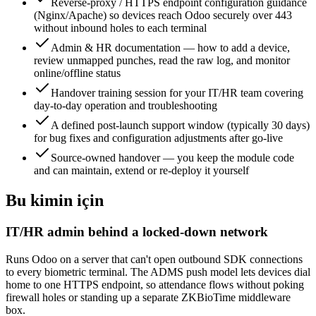
Reverse-proxy / HTTPS endpoint configuration guidance
(Nginx/Apache) so devices reach Odoo securely over 443
without inbound holes to each terminal
Admin & HR documentation — how to add a device,
review unmapped punches, read the raw log, and monitor
online/offline status
Handover training session for your IT/HR team covering
day-to-day operation and troubleshooting
A defined post-launch support window (typically 30 days)
for bug fixes and configuration adjustments after go-live
Source-owned handover — you keep the module code
and can maintain, extend or re-deploy it yourself
Bu kimin için
IT/HR admin behind a locked-down network
Runs Odoo on a server that can't open outbound SDK connections
to every biometric terminal. The ADMS push model lets devices dial
home to one HTTPS endpoint, so attendance flows without poking
firewall holes or standing up a separate ZKBioTime middleware
box.