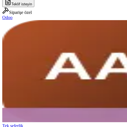
Teklif isteyin
Siparişe özel
Odoo
Tek seferlik