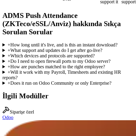
support it
support
ADMS Push Attendance
(ZKTeco/eSSL/Anviz) hakkında Sıkça
Sorulan Sorular
+
How long until it's live, and is this an instant download?
+
What support and updates do I get after go-live?
+
Which devices and protocols are supported?
+
Do I need to open firewall ports to my Odoo server?
+
How are punches matched to the right employee?
+
Will it work with my Payroll, Timesheets and existing HR
reports?
+
Does it run on Odoo Community or only Enterprise?
İlgili Modüller
Siparişe özel
Odoo