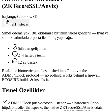
(ZKTeco/eSSL/Anviz)
başlangıç
$
299.00
USD
Teklif isteyin
Şimdi ödeme yok. Bu, ekibimize bir teklif talebi gönderir — fiyat ve
sonraki adımlarla e-posta ile dönüş yapacağız.
Sıfırdan geliştirme
2–4 haftada teslim
12 ay destek
Real-time biometric punches pushed into Odoo via the
ADMS/iClock protocol — no polling, works behind a firewall.
ECOSIRE builds & installs it.
Temel Özellikler
ADMS/iClock push-protocol listener — a hardened Odoo
http.Controller that speaks the native ZKTeco/eSSL/Anviz cdata