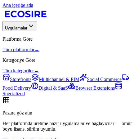
Ana içeriğe atla
Uygulamalar
Platforma Göre
Tüm platformlar
→
Kategoriye Göre
Tüm kategoriler
→
Storefronts
Multichannel & PIM
Social Commerce
Food Delivery
Digital & SaaS
Browser Extensions
Specialized
Pazara göz atın
Her platformda üretime hazır uygulamalar ve bağlayıcılar — ömür
boyu lisans, sürüm uyumlu.