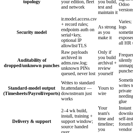
topology
your edition, fleet
you build,
Odoo
and network
test and
version
maintain it
ir.model.access.csv
Varies;
+ record rules;
As strong
logs
endpoints auth on
Security model
as you
someti
serial+key,
make it
exposed
optional IP
all HR 
allowlist/TLS
Raw payloads
Only if
Frequen
archived in
you build
Auditability of
silently
adms.raw.log;
archival +
dropped/unknown punches
unmap
unknown PINs
review
punche
queued, never lost
yourself
Someti
Writes to standard
writes t
Standard-model output
hr.attendance —
Yours to
private 
(Timesheets/Payroll/reports)
downstream just
wire
needing
works
glue
Your
Instant
2–4 wk build,
team's
downlo
install, training +
time and
self-inst
Delivery & support
support window;
timeline;
forum/l
source handed
you
vendor
over