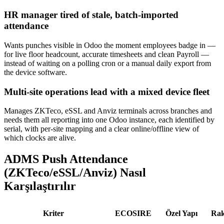
HR manager tired of stale, batch-imported
attendance
Wants punches visible in Odoo the moment employees badge in —
for live floor headcount, accurate timesheets and clean Payroll —
instead of waiting on a polling cron or a manual daily export from
the device software.
Multi-site operations lead with a mixed device fleet
Manages ZKTeco, eSSL and Anviz terminals across branches and
needs them all reporting into one Odoo instance, each identified by
serial, with per-site mapping and a clear online/offline view of
which clocks are alive.
ADMS Push Attendance
(ZKTeco/eSSL/Anviz) Nasıl
Karşılaştırılır
Kriter
ECOSIRE
Özel Yapı
Rak