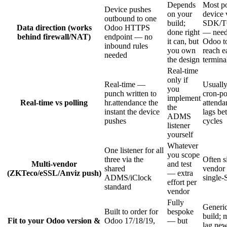
Depends
Most po
Device pushes
on your
device 
outbound to one
build;
SDK/T
Data direction (works
Odoo HTTPS
done right
— need
behind firewall/NAT)
endpoint — no
it can, but
Odoo t
inbound rules
you own
reach e
needed
the design
termina
Real-time
only if
Real-time —
Usuall
you
punch written to
cron-p
implement
Real-time vs polling
hr.attendance the
attenda
the
instant the device
lags be
ADMS
pushes
cycles
listener
yourself
Whatever
One listener for all
you scope
three via the
Often s
Multi-vendor
and test
shared
vendor 
(ZKTeco/eSSL/Anviz push)
— extra
ADMS/iClock
single
effort per
standard
vendor
Fully
Generi
Built to order for
bespoke
build; 
Fit to your Odoo version &
Odoo 17/18/19,
— but
lag ne