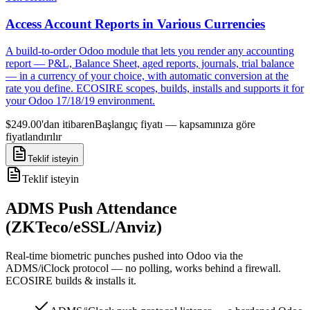
Access Account Reports in Various Currencies
A build-to-order Odoo module that lets you render any accounting
report — P&L, Balance Sheet, aged reports, journals, trial balance
— in a currency of your choice, with automatic conversion at the
rate you define. ECOSIRE scopes, builds, installs and supports it for
your Odoo 17/18/19 environment.
$249.00'dan itibaren
Başlangıç fiyatı — kapsamınıza göre
fiyatlandırılır
Teklif isteyin
Teklif isteyin
ADMS Push Attendance
(ZKTeco/eSSL/Anviz)
Real-time biometric punches pushed into Odoo via the
ADMS/iClock protocol — no polling, works behind a firewall.
ECOSIRE builds & installs it.