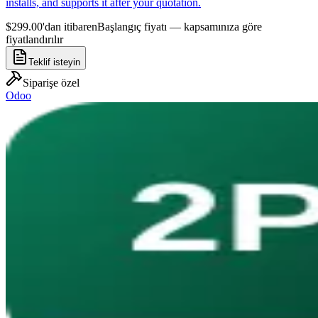
installs, and supports it after your quotation.
$299.00'dan itibaren
Başlangıç fiyatı — kapsamınıza göre
fiyatlandırılır
Teklif isteyin
Siparişe özel
Odoo