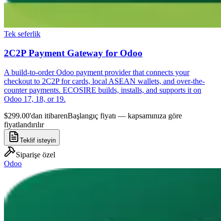
Tek seferlik
2C2P Payment Gateway for Odoo
A build-to-order Odoo payment provider that connects your
checkout to 2C2P for cards, local ASEAN wallets, and over-the-
counter payments. ECOSIRE builds, installs, and supports it on
Odoo 17, 18, or 19.
$299.00'dan itibaren
Başlangıç fiyatı — kapsamınıza göre
fiyatlandırılır
Teklif isteyin
Siparişe özel
Odoo