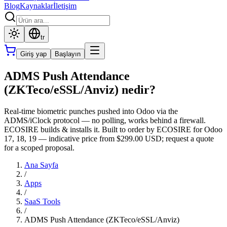
Blog
Kaynaklar
İletişim
tr
Giriş yap
Başlayın
ADMS Push Attendance
(ZKTeco/eSSL/Anviz) nedir?
Real-time biometric punches pushed into Odoo via the
ADMS/iClock protocol — no polling, works behind a firewall.
ECOSIRE builds & installs it. Built to order by ECOSIRE for Odoo
17, 18, 19 — indicative price from $299.00 USD; request a quote
for a scoped proposal.
Ana Sayfa
/
Apps
/
SaaS Tools
/
ADMS Push Attendance (ZKTeco/eSSL/Anviz)