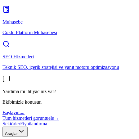
Muhasebe
Coklu Platform Muhasebesi
SEO Hizmetleri
Teknik SEO, içerik stratejisi ve yanıt motoru optimizasyonu
Yardima mi ihtiyaciniz var?
Ekibimizle konusun
Başlayın
→
Tum hizmetleri goruntuele
→
Sektörler
Fiyatlandırma
Araçlar