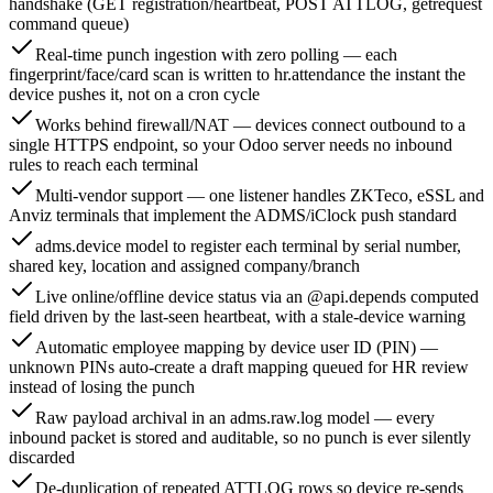
handshake (GET registration/heartbeat, POST ATTLOG, getrequest
command queue)
Real-time punch ingestion with zero polling — each
fingerprint/face/card scan is written to hr.attendance the instant the
device pushes it, not on a cron cycle
Works behind firewall/NAT — devices connect outbound to a
single HTTPS endpoint, so your Odoo server needs no inbound
rules to reach each terminal
Multi-vendor support — one listener handles ZKTeco, eSSL and
Anviz terminals that implement the ADMS/iClock push standard
adms.device model to register each terminal by serial number,
shared key, location and assigned company/branch
Live online/offline device status via an @api.depends computed
field driven by the last-seen heartbeat, with a stale-device warning
Automatic employee mapping by device user ID (PIN) —
unknown PINs auto-create a draft mapping queued for HR review
instead of losing the punch
Raw payload archival in an adms.raw.log model — every
inbound packet is stored and auditable, so no punch is ever silently
discarded
De-duplication of repeated ATTLOG rows so device re-sends