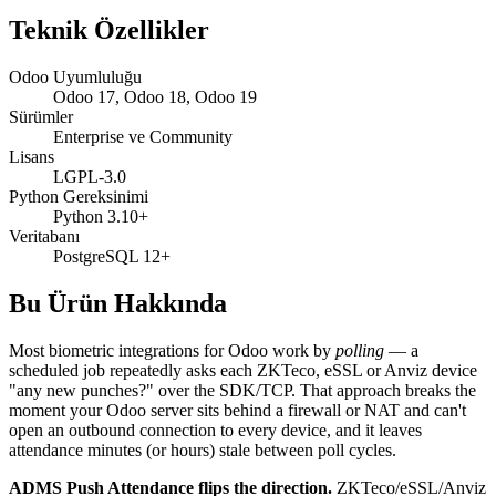
Teknik Özellikler
Odoo Uyumluluğu
Odoo 17, Odoo 18, Odoo 19
Sürümler
Enterprise ve Community
Lisans
LGPL-3.0
Python Gereksinimi
Python 3.10+
Veritabanı
PostgreSQL 12+
Bu Ürün Hakkında
Most biometric integrations for Odoo work by
polling
— a
scheduled job repeatedly asks each ZKTeco, eSSL or Anviz device
"any new punches?" over the SDK/TCP. That approach breaks the
moment your Odoo server sits behind a firewall or NAT and can't
open an outbound connection to every device, and it leaves
attendance minutes (or hours) stale between poll cycles.
ADMS Push Attendance flips the direction.
ZKTeco/eSSL/Anviz