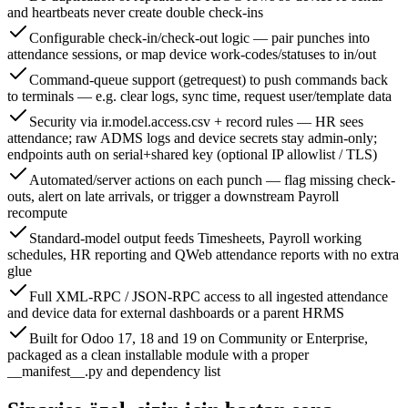
and heartbeats never create double check-ins
Configurable check-in/check-out logic — pair punches into
attendance sessions, or map device work-codes/statuses to in/out
Command-queue support (getrequest) to push commands back
to terminals — e.g. clear logs, sync time, request user/template data
Security via ir.model.access.csv + record rules — HR sees
attendance; raw ADMS logs and device secrets stay admin-only;
endpoints auth on serial+shared key (optional IP allowlist / TLS)
Automated/server actions on each punch — flag missing check-
outs, alert on late arrivals, or trigger a downstream Payroll
recompute
Standard-model output feeds Timesheets, Payroll working
schedules, HR reporting and QWeb attendance reports with no extra
glue
Full XML-RPC / JSON-RPC access to all ingested attendance
and device data for external dashboards or a parent HRMS
Built for Odoo 17, 18 and 19 on Community or Enterprise,
packaged as a clean installable module with a proper
__manifest__.py and dependency list