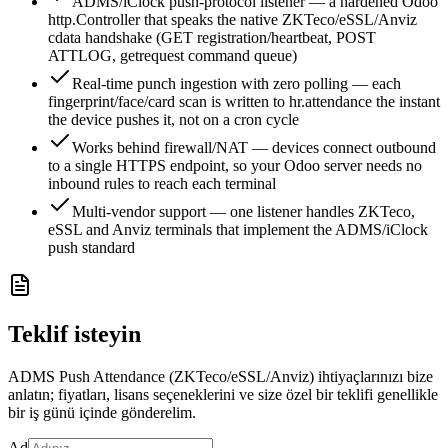
ADMS/iClock push-protocol listener — a hardened Odoo
http.Controller that speaks the native ZKTeco/eSSL/Anviz
cdata handshake (GET registration/heartbeat, POST
ATTLOG, getrequest command queue)
Real-time punch ingestion with zero polling — each
fingerprint/face/card scan is written to hr.attendance the instant
the device pushes it, not on a cron cycle
Works behind firewall/NAT — devices connect outbound
to a single HTTPS endpoint, so your Odoo server needs no
inbound rules to reach each terminal
Multi-vendor support — one listener handles ZKTeco,
eSSL and Anviz terminals that implement the ADMS/iClock
push standard
Teklif isteyin
ADMS Push Attendance (ZKTeco/eSSL/Anviz) ihtiyaçlarınızı bize
anlatın; fiyatları, lisans seçeneklerini ve size özel bir teklifi genellikle
bir iş günü içinde gönderelim.
Ad