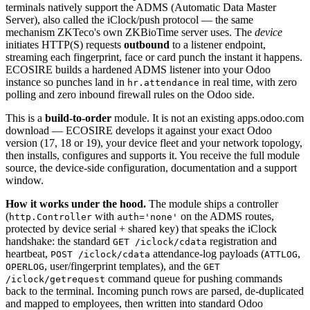
terminals natively support the ADMS (Automatic Data Master
Server), also called the iClock/push protocol — the same
mechanism ZKTeco's own ZKBioTime server uses. The
device
initiates HTTP(S) requests
outbound
to a listener endpoint,
streaming each fingerprint, face or card punch the instant it happens.
ECOSIRE builds a hardened ADMS listener into your Odoo
instance so punches land in
in real time, with zero
hr.attendance
polling and zero inbound firewall rules on the Odoo side.
This is a
build-to-order
module. It is not an existing apps.odoo.com
download — ECOSIRE develops it against your exact Odoo
version (17, 18 or 19), your device fleet and your network topology,
then installs, configures and supports it. You receive the full module
source, the device-side configuration, documentation and a support
window.
How it works under the hood.
The module ships a controller
(
with
on the ADMS routes,
http.Controller
auth='none'
protected by device serial + shared key) that speaks the iClock
handshake: the standard
registration and
GET /iclock/cdata
heartbeat,
attendance-log payloads (
,
POST /iclock/cdata
ATTLOG
, user/fingerprint templates), and the
OPERLOG
GET
command queue for pushing commands
/iclock/getrequest
back to the terminal. Incoming punch rows are parsed, de-duplicated
and mapped to employees, then written into standard Odoo