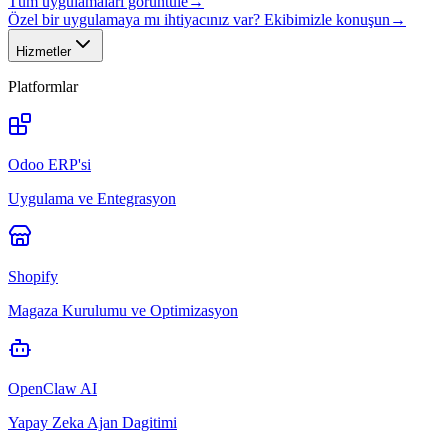
Tüm uygulamaları görüntüle
→
Özel bir uygulamaya mı ihtiyacınız var? Ekibimizle konuşun
→
Hizmetler
Platformlar
Odoo ERP'si
Uygulama ve Entegrasyon
Shopify
Magaza Kurulumu ve Optimizasyon
OpenClaw AI
Yapay Zeka Ajan Dagitimi