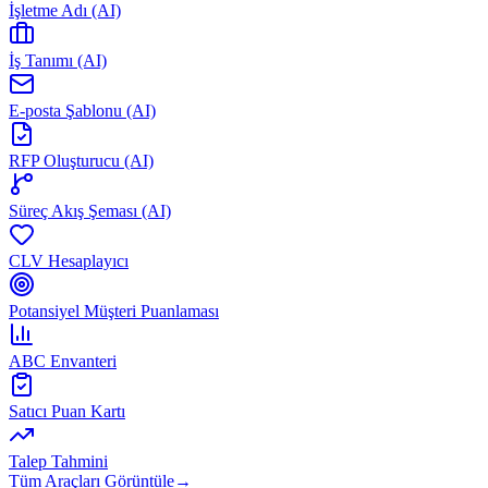
İşletme Adı (AI)
İş Tanımı (AI)
E-posta Şablonu (AI)
RFP Oluşturucu (AI)
Süreç Akış Şeması (AI)
CLV Hesaplayıcı
Potansiyel Müşteri Puanlaması
ABC Envanteri
Satıcı Puan Kartı
Talep Tahmini
Tüm Araçları Görüntüle
→