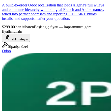
A build-to-order Odoo localization that loads Algeria's full wilaya
and commune hierarchy with bilingual French and Arabic names,
wired into partner addresses and reporting. ECOSIRE builds,
installs, and supports it after your quotation.
$299.00'dan itibaren
Başlangıç fiyatı — kapsamınıza göre
fiyatlandırılır
Teklif isteyin
Siparişe özel
Odoo