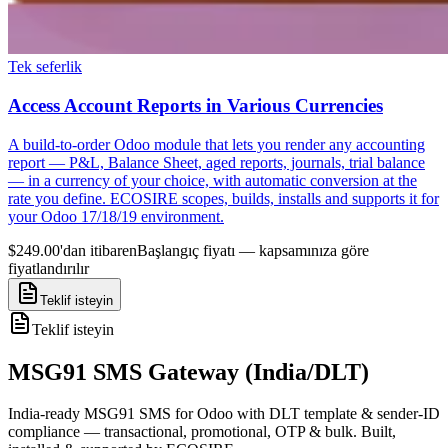
Tek seferlik
Access Account Reports in Various Currencies
A build-to-order Odoo module that lets you render any accounting
report — P&L, Balance Sheet, aged reports, journals, trial balance
— in a currency of your choice, with automatic conversion at the
rate you define. ECOSIRE scopes, builds, installs and supports it for
your Odoo 17/18/19 environment.
$249.00'dan itibaren
Başlangıç fiyatı — kapsamınıza göre
fiyatlandırılır
Teklif isteyin
Teklif isteyin
MSG91 SMS Gateway (India/DLT)
India-ready MSG91 SMS for Odoo with DLT template & sender-ID
compliance — transactional, promotional, OTP & bulk. Built,