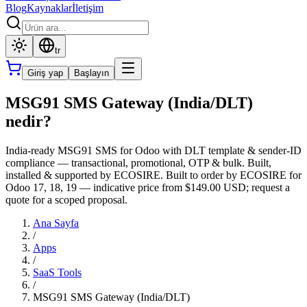
Blog
Kaynaklar
İletişim
tr
Giriş yap
Başlayın
MSG91 SMS Gateway (India/DLT)
nedir?
India-ready MSG91 SMS for Odoo with DLT template & sender-ID
compliance — transactional, promotional, OTP & bulk. Built,
installed & supported by ECOSIRE. Built to order by ECOSIRE for
Odoo 17, 18, 19 — indicative price from $149.00 USD; request a
quote for a scoped proposal.
Ana Sayfa
/
Apps
/
SaaS Tools
/
MSG91 SMS Gateway (India/DLT)