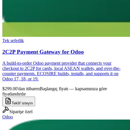
Tek seferlik
2C2P Payment Gateway for Odoo
A build-to-order Odoo payment provider that connects your
checkout to 2C2P for cards, local ASEAN wallets, and over-the-
counter payments. ECOSIRE builds, installs, and supports it on
Odoo 17, 18, or 19.
$299.00'dan itibaren
Başlangıç fiyatı — kapsamınıza göre
fiyatlandırılır
Teklif isteyin
Siparişe özel
Odoo