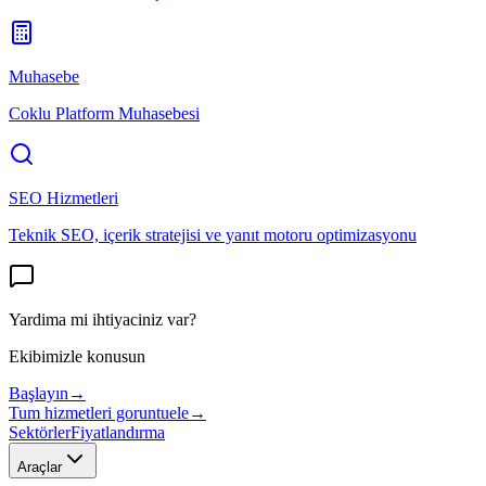
Muhasebe
Coklu Platform Muhasebesi
SEO Hizmetleri
Teknik SEO, içerik stratejisi ve yanıt motoru optimizasyonu
Yardima mi ihtiyaciniz var?
Ekibimizle konusun
Başlayın
→
Tum hizmetleri goruntuele
→
Sektörler
Fiyatlandırma
Araçlar