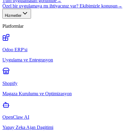
Tüm uygulamaları görüntüle
→
Özel bir uygulamaya mı ihtiyacınız var? Ekibimizle konuşun
→
Hizmetler
Platformlar
Odoo ERP'si
Uygulama ve Entegrasyon
Shopify
Magaza Kurulumu ve Optimizasyon
OpenClaw AI
Yapay Zeka Ajan Dagitimi