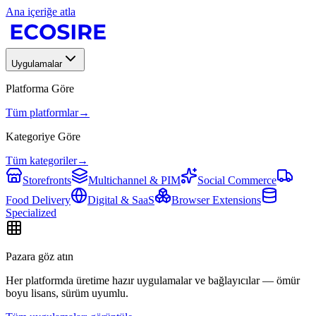
Ana içeriğe atla
Uygulamalar
Platforma Göre
Tüm platformlar
→
Kategoriye Göre
Tüm kategoriler
→
Storefronts
Multichannel & PIM
Social Commerce
Food Delivery
Digital & SaaS
Browser Extensions
Specialized
Pazara göz atın
Her platformda üretime hazır uygulamalar ve bağlayıcılar — ömür
boyu lisans, sürüm uyumlu.