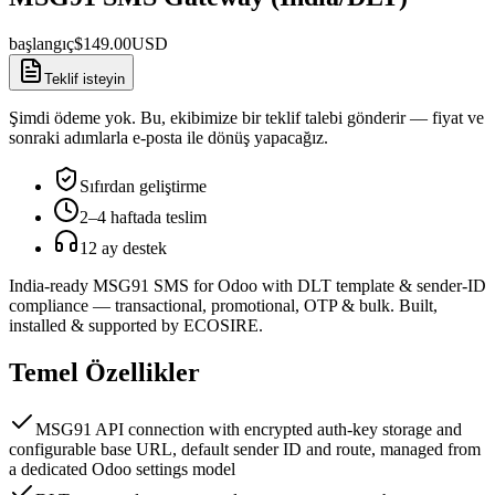
başlangıç
$
149.00
USD
Teklif isteyin
Şimdi ödeme yok. Bu, ekibimize bir teklif talebi gönderir — fiyat ve
sonraki adımlarla e-posta ile dönüş yapacağız.
Sıfırdan geliştirme
2–4 haftada teslim
12 ay destek
India-ready MSG91 SMS for Odoo with DLT template & sender-ID
compliance — transactional, promotional, OTP & bulk. Built,
installed & supported by ECOSIRE.
Temel Özellikler
MSG91 API connection with encrypted auth-key storage and
configurable base URL, default sender ID and route, managed from
a dedicated Odoo settings model