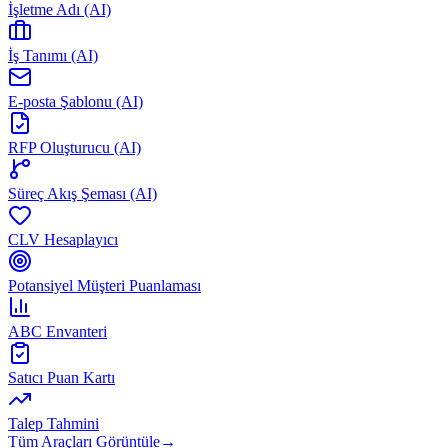
İşletme Adı (AI)
İş Tanımı (AI)
E-posta Şablonu (AI)
RFP Oluşturucu (AI)
Süreç Akış Şeması (AI)
CLV Hesaplayıcı
Potansiyel Müşteri Puanlaması
ABC Envanteri
Satıcı Puan Kartı
Talep Tahmini
Tüm Araçları Görüntüle
→