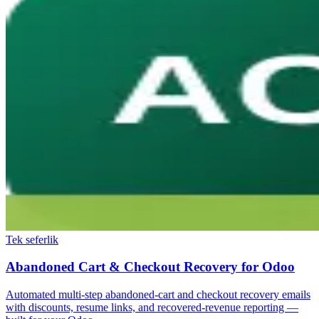
Tek seferlik
Abandoned Cart & Checkout Recovery for Odoo
Automated multi-step abandoned-cart and checkout recovery emails
with discounts, resume links, and recovered-revenue reporting —