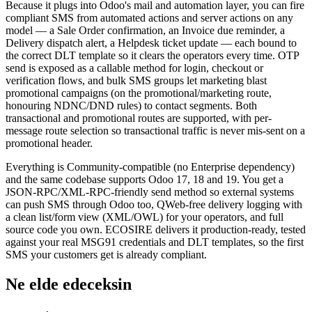
Because it plugs into Odoo's mail and automation layer, you can fire
compliant SMS from automated actions and server actions on any
model — a Sale Order confirmation, an Invoice due reminder, a
Delivery dispatch alert, a Helpdesk ticket update — each bound to
the correct DLT template so it clears the operators every time. OTP
send is exposed as a callable method for login, checkout or
verification flows, and bulk SMS groups let marketing blast
promotional campaigns (on the promotional/marketing route,
honouring NDNC/DND rules) to contact segments. Both
transactional and promotional routes are supported, with per-
message route selection so transactional traffic is never mis-sent on a
promotional header.
Everything is Community-compatible (no Enterprise dependency)
and the same codebase supports Odoo 17, 18 and 19. You get a
JSON-RPC/XML-RPC-friendly send method so external systems
can push SMS through Odoo too, QWeb-free delivery logging with
a clean list/form view (XML/OWL) for your operators, and full
source code you own. ECOSIRE delivers it production-ready, tested
against your real MSG91 credentials and DLT templates, so the first
SMS your customers get is already compliant.
Ne elde edeceksin