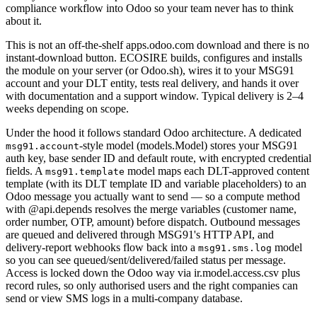
compliance workflow into Odoo so your team never has to think
about it.
This is not an off-the-shelf apps.odoo.com download and there is no
instant-download button. ECOSIRE builds, configures and installs
the module on your server (or Odoo.sh), wires it to your MSG91
account and your DLT entity, tests real delivery, and hands it over
with documentation and a support window. Typical delivery is 2–4
weeks depending on scope.
Under the hood it follows standard Odoo architecture. A dedicated
-style model (models.Model) stores your MSG91
msg91.account
auth key, base sender ID and default route, with encrypted credential
fields. A
model maps each DLT-approved content
msg91.template
template (with its DLT template ID and variable placeholders) to an
Odoo message you actually want to send — so a compute method
with @api.depends resolves the merge variables (customer name,
order number, OTP, amount) before dispatch. Outbound messages
are queued and delivered through MSG91's HTTP API, and
delivery-report webhooks flow back into a
model
msg91.sms.log
so you can see queued/sent/delivered/failed status per message.
Access is locked down the Odoo way via ir.model.access.csv plus
record rules, so only authorised users and the right companies can
send or view SMS logs in a multi-company database.