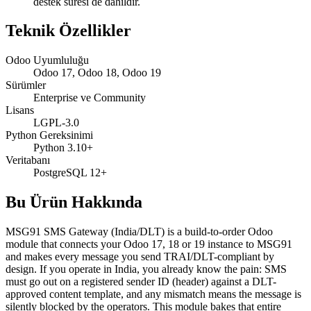
destek süresi de dahildir.
Teknik Özellikler
Odoo Uyumluluğu
Odoo 17, Odoo 18, Odoo 19
Sürümler
Enterprise ve Community
Lisans
LGPL-3.0
Python Gereksinimi
Python 3.10+
Veritabanı
PostgreSQL 12+
Bu Ürün Hakkında
MSG91 SMS Gateway (India/DLT) is a build-to-order Odoo
module that connects your Odoo 17, 18 or 19 instance to MSG91
and makes every message you send TRAI/DLT-compliant by
design. If you operate in India, you already know the pain: SMS
must go out on a registered sender ID (header) against a DLT-
approved content template, and any mismatch means the message is
silently blocked by the operators. This module bakes that entire