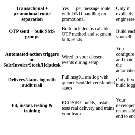
Transactional +
Yes — per-message route
Only if
promotional route
with DND handling on
explicitly
separation
promotional
engineere
Both included as callable
OTP send + bulk SMS
Build eac
OTP method and segment
groups
yourself
bulk sends
You
Automated-action triggers
configure
Wired to your chosen
on
and maint
events during setup
Sale/Invoice/Stock/Helpdesk
the
automatio
Full msg91.sms.log with
Delivery/status log with
Only if y
queued/sent/delivered/failed
audit trail
build log
states
Your
ECOSIRE builds, installs,
Fit, install, testing &
developer
tests real delivery and trains
training
responsibi
your team
end to en