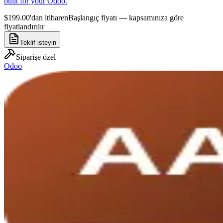
built for your Odoo.
$199.00'dan itibaren
Başlangıç fiyatı — kapsamınıza göre
fiyatlandırılır
Teklif isteyin
Siparişe özel
Odoo