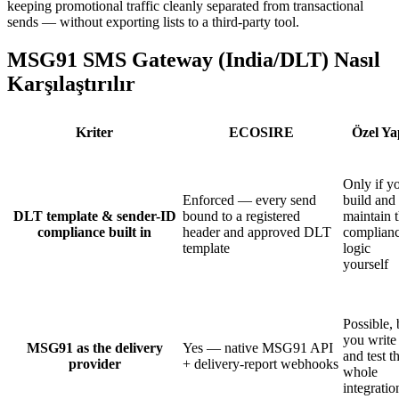
keeping promotional traffic cleanly separated from transactional
sends — without exporting lists to a third-party tool.
MSG91 SMS Gateway (India/DLT) Nasıl
Karşılaştırılır
Kriter
ECOSIRE
Özel Ya
Only if y
Enforced — every send
build and
DLT template & sender-ID
bound to a registered
maintain 
compliance built in
header and approved DLT
complian
template
logic
yourself
Possible, 
you write
MSG91 as the delivery
Yes — native MSG91 API
and test t
provider
+ delivery-report webhooks
whole
integratio