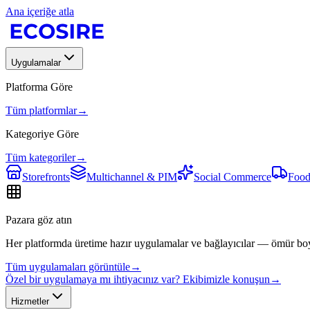
Ana içeriğe atla
Uygulamalar
Platforma Göre
Tüm platformlar
→
Kategoriye Göre
Tüm kategoriler
→
Storefronts
Multichannel & PIM
Social Commerce
Food
Pazara göz atın
Her platformda üretime hazır uygulamalar ve bağlayıcılar — ömür bo
Tüm uygulamaları görüntüle
→
Özel bir uygulamaya mı ihtiyacınız var? Ekibimizle konuşun
→
Hizmetler