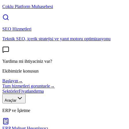
Coklu Platform Muhasebesi
SEO Hizmetleri
Teknik SEO, içerik stratejisi ve yanıt motoru optimizasyonu
Yardima mi ihtiyaciniz var?
Ekibimizle konusun
Başlayın
→
Tum hizmetleri goruntuele
→
Sektörler
Fiyatlandırma
Araçlar
ERP ve İşletme
ERP Maliyet Hesaplayıcı