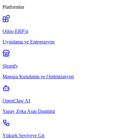
Platformlar
Odoo ERP'si
Uygulama ve Entegrasyon
Shopify
Magaza Kurulumu ve Optimizasyon
OpenClaw AI
Yapay Zeka Ajan Dagitimi
Yüksek Seviyeye Git