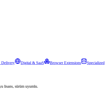
 Delivery
Digital & SaaS
Browser Extensions
Specialized
yu lisans, sürüm uyumlu.