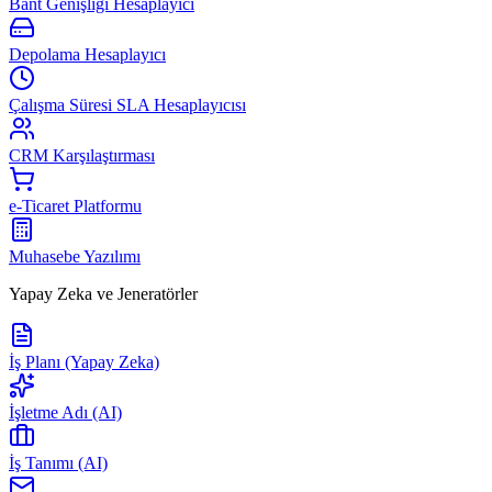
Bant Genişliği Hesaplayıcı
Depolama Hesaplayıcı
Çalışma Süresi SLA Hesaplayıcısı
CRM Karşılaştırması
e-Ticaret Platformu
Muhasebe Yazılımı
Yapay Zeka ve Jeneratörler
İş Planı (Yapay Zeka)
İşletme Adı (AI)
İş Tanımı (AI)