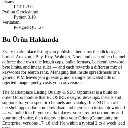
Lisans
LGPL-3.0
Python Gereksinimi
Python 3.10+
Veritabanı
PostgreSQL 12+
Bu Ürün Hakkında
Every marketplace listing you publish either earns the click or gets
buried. Amazon, eBay, Etsy, Walmart, Noon and each other channel
enforce their own title length caps, bullet formats, backend keyword
byte limits, and image rules — and each rewards a different mix of
keywords for search rank. Managing that inside spreadsheets or a
generic PIM leaves you guessing, and a single truncated title or
rejected image quietly costs you conversions.
The Marketplace Listing Quality & SEO Optimizer is a build-to-
order Odoo module that ECOSIRE designs, develops, installs and
supports for your specific channels and catalog. It is NOT an off-
the-shelf apps.odoo.com download and there is no instant download
— we build it to fit your marketplaces, your product taxonomy and
your brand voice, then deploy it into your Odoo (Community or
Enterprise, versions 17, 18 and 19) within a typical 2 to 4 week lead