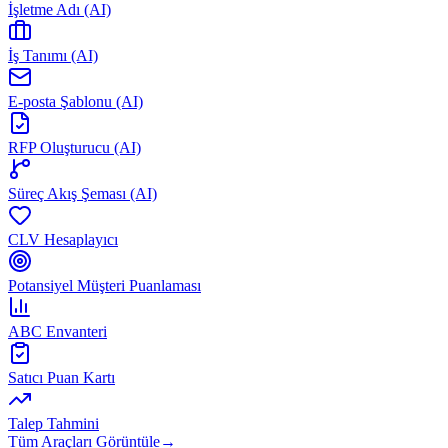
İşletme Adı (AI)
İş Tanımı (AI)
E-posta Şablonu (AI)
RFP Oluşturucu (AI)
Süreç Akış Şeması (AI)
CLV Hesaplayıcı
Potansiyel Müşteri Puanlaması
ABC Envanteri
Satıcı Puan Kartı
Talep Tahmini
Tüm Araçları Görüntüle
→