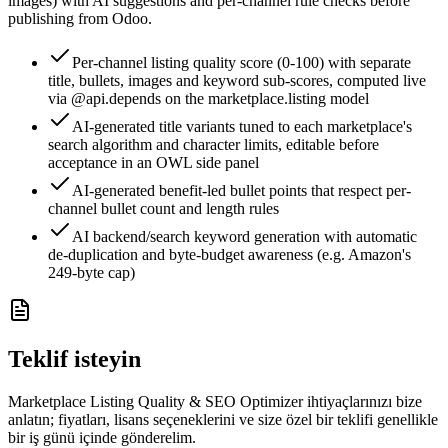
images) with AI suggestions and per-channel rule checks before
publishing from Odoo.
Per-channel listing quality score (0-100) with separate
title, bullets, images and keyword sub-scores, computed live
via @api.depends on the marketplace.listing model
AI-generated title variants tuned to each marketplace's
search algorithm and character limits, editable before
acceptance in an OWL side panel
AI-generated benefit-led bullet points that respect per-
channel bullet count and length rules
AI backend/search keyword generation with automatic
de-duplication and byte-budget awareness (e.g. Amazon's
249-byte cap)
Teklif isteyin
Marketplace Listing Quality & SEO Optimizer ihtiyaçlarınızı bize
anlatın; fiyatları, lisans seçeneklerini ve size özel bir teklifi genellikle
bir iş günü içinde gönderelim.