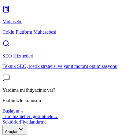
Muhasebe
Coklu Platform Muhasebesi
SEO Hizmetleri
Teknik SEO, içerik stratejisi ve yanıt motoru optimizasyonu
Yardima mi ihtiyaciniz var?
Ekibimizle konusun
Başlayın
→
Tum hizmetleri goruntuele
→
Sektörler
Fiyatlandırma
Araçlar