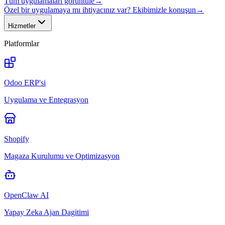
Tüm uygulamaları görüntüle
→
Özel bir uygulamaya mı ihtiyacınız var? Ekibimizle konuşun
→
Hizmetler
Platformlar
Odoo ERP'si
Uygulama ve Entegrasyon
Shopify
Magaza Kurulumu ve Optimizasyon
OpenClaw AI
Yapay Zeka Ajan Dagitimi