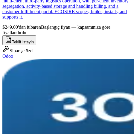
multi-client third-party logistics operation, with per-client inventory
segregation, activity-based storage and handling billing, and a
customer fulfillment portal. ECOSIRE scopes, builds, installs, and
supports it.
$249.00'dan itibaren
Başlangıç fiyatı — kapsamınıza göre
fiyatlandırılır
Teklif isteyin
Siparişe özel
Odoo