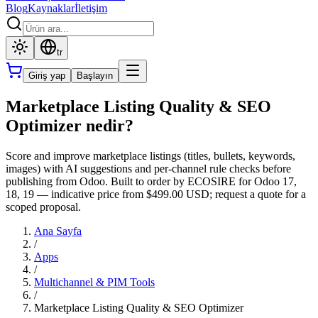
Blog
Kaynaklar
İletişim
tr
Giriş yap
Başlayın
Marketplace Listing Quality & SEO
Optimizer nedir?
Score and improve marketplace listings (titles, bullets, keywords,
images) with AI suggestions and per-channel rule checks before
publishing from Odoo. Built to order by ECOSIRE for Odoo 17,
18, 19 — indicative price from $499.00 USD; request a quote for a
scoped proposal.
Ana Sayfa
/
Apps
/
Multichannel & PIM Tools
/
Marketplace Listing Quality & SEO Optimizer