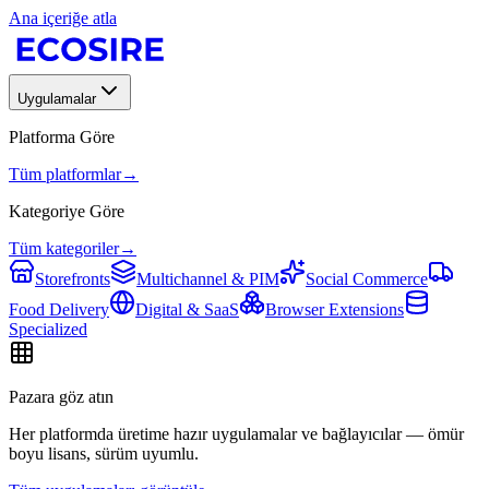
Ana içeriğe atla
Uygulamalar
Platforma Göre
Tüm platformlar
→
Kategoriye Göre
Tüm kategoriler
→
Storefronts
Multichannel & PIM
Social Commerce
Food Delivery
Digital & SaaS
Browser Extensions
Specialized
Pazara göz atın
Her platformda üretime hazır uygulamalar ve bağlayıcılar — ömür
boyu lisans, sürüm uyumlu.