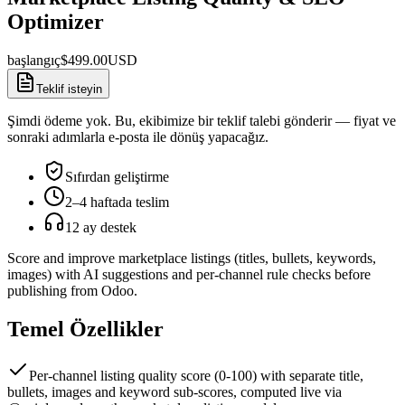
Optimizer
başlangıç
$
499.00
USD
Teklif isteyin
Şimdi ödeme yok. Bu, ekibimize bir teklif talebi gönderir — fiyat ve
sonraki adımlarla e-posta ile dönüş yapacağız.
Sıfırdan geliştirme
2–4 haftada teslim
12 ay destek
Score and improve marketplace listings (titles, bullets, keywords,
images) with AI suggestions and per-channel rule checks before
publishing from Odoo.
Temel Özellikler
Per-channel listing quality score (0-100) with separate title,
bullets, images and keyword sub-scores, computed live via