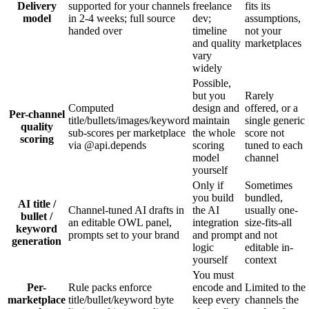
Delivery
supported for your channels
freelance
fits its
model
in 2-4 weeks; full source
dev;
assumptions,
handed over
timeline
not your
and quality
marketplaces
vary
widely
Possible,
but you
Rarely
Computed
design and
offered, or a
Per-channel
title/bullets/images/keyword
maintain
single generic
quality
sub-scores per marketplace
the whole
score not
scoring
via @api.depends
scoring
tuned to each
model
channel
yourself
Only if
Sometimes
you build
bundled,
AI title /
Channel-tuned AI drafts in
the AI
usually one-
bullet /
an editable OWL panel,
integration
size-fits-all
keyword
prompts set to your brand
and prompt
and not
generation
logic
editable in-
yourself
context
You must
Per-
Rule packs enforce
encode and
Limited to the
marketplace
title/bullet/keyword byte
keep every
channels the