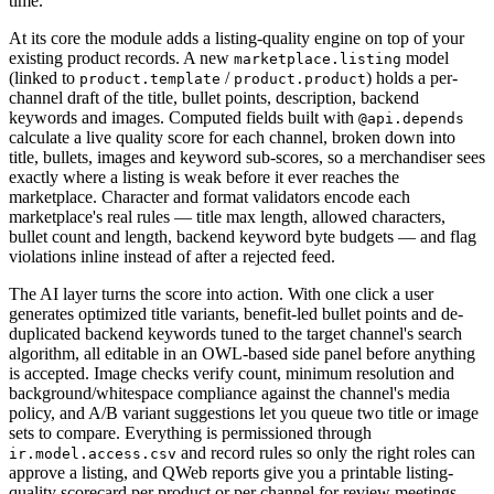
time.
At its core the module adds a listing-quality engine on top of your
existing product records. A new
model
marketplace.listing
(linked to
/
) holds a per-
product.template
product.product
channel draft of the title, bullet points, description, backend
keywords and images. Computed fields built with
@api.depends
calculate a live quality score for each channel, broken down into
title, bullets, images and keyword sub-scores, so a merchandiser sees
exactly where a listing is weak before it ever reaches the
marketplace. Character and format validators encode each
marketplace's real rules — title max length, allowed characters,
bullet count and length, backend keyword byte budgets — and flag
violations inline instead of after a rejected feed.
The AI layer turns the score into action. With one click a user
generates optimized title variants, benefit-led bullet points and de-
duplicated backend keywords tuned to the target channel's search
algorithm, all editable in an OWL-based side panel before anything
is accepted. Image checks verify count, minimum resolution and
background/whitespace compliance against the channel's media
policy, and A/B variant suggestions let you queue two title or image
sets to compare. Everything is permissioned through
and record rules so only the right roles can
ir.model.access.csv
approve a listing, and QWeb reports give you a printable listing-
quality scorecard per product or per channel for review meetings.