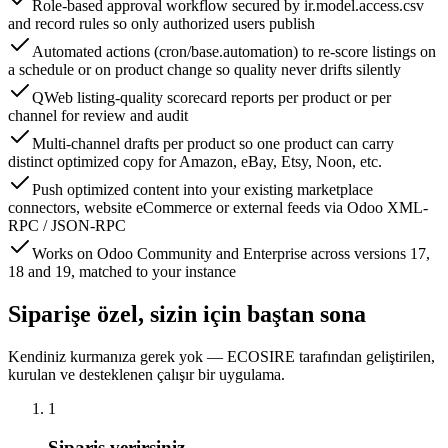
Role-based approval workflow secured by ir.model.access.csv
and record rules so only authorized users publish
Automated actions (cron/base.automation) to re-score listings on
a schedule or on product change so quality never drifts silently
QWeb listing-quality scorecard reports per product or per
channel for review and audit
Multi-channel drafts per product so one product can carry
distinct optimized copy for Amazon, eBay, Etsy, Noon, etc.
Push optimized content into your existing marketplace
connectors, website eCommerce or external feeds via Odoo XML-
RPC / JSON-RPC
Works on Odoo Community and Enterprise across versions 17,
18 and 19, matched to your instance
Siparişe özel, sizin için baştan sona
Kendiniz kurmanıza gerek yok — ECOSIRE tarafından geliştirilen,
kurulan ve desteklenen çalışır bir uygulama.
1
Sipariş verirsiniz