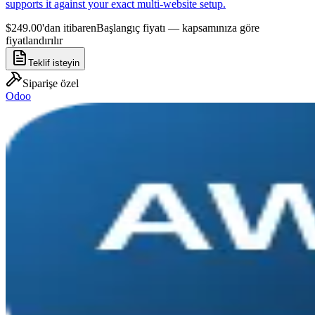
supports it against your exact multi-website setup.
$249.00'dan itibaren
Başlangıç fiyatı — kapsamınıza göre
fiyatlandırılır
Teklif isteyin
Siparişe özel
Odoo