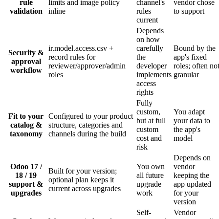
rule
limits and image policy
channel's
vendor chose
validation
inline
rules
to support
current
Depends
on how
ir.model.access.csv +
carefully
Bound by the
Security &
record rules for
the
app's fixed
approval
reviewer/approver/admin
developer
roles; often no
workflow
roles
implements
granular
access
rights
Fully
custom,
You adapt
Fit to your
Configured to your product
but at full
your data to
catalog &
structure, categories and
custom
the app's
taxonomy
channels during the build
cost and
model
risk
Depends on
Odoo 17 /
You own
vendor
Built for your version;
18 / 19
all future
keeping the
optional plan keeps it
support &
upgrade
app updated
current across upgrades
upgrades
work
for your
version
Self-
Vendor