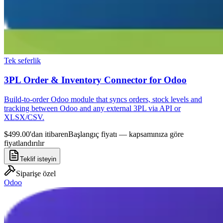
Tek seferlik
3PL Order & Inventory Connector for Odoo
Build-to-order Odoo module that syncs orders, stock levels and
tracking between Odoo and any external 3PL via API or
XLSX/CSV.
$499.00'dan itibaren
Başlangıç fiyatı — kapsamınıza göre
fiyatlandırılır
Teklif isteyin
Siparişe özel
Odoo