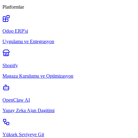
Platformlar
Odoo ERP'si
Uygulama ve Entegrasyon
Shopify
Magaza Kurulumu ve Optimizasyon
OpenClaw AI
Yapay Zeka Ajan Dagitimi
Yüksek Seviyeye Git