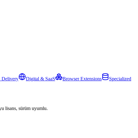
 Delivery
Digital & SaaS
Browser Extensions
Specialized
yu lisans, sürüm uyumlu.