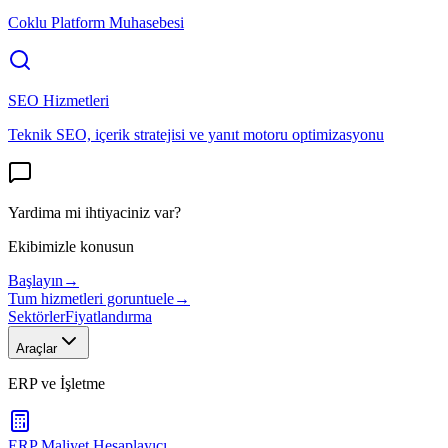
Coklu Platform Muhasebesi
SEO Hizmetleri
Teknik SEO, içerik stratejisi ve yanıt motoru optimizasyonu
Yardima mi ihtiyaciniz var?
Ekibimizle konusun
Başlayın
→
Tum hizmetleri goruntuele
→
Sektörler
Fiyatlandırma
Araçlar
ERP ve İşletme
ERP Maliyet Hesaplayıcı