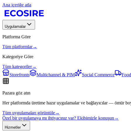
Ana içeriğe atla
Uygulamalar
Platforma Göre
Tüm platformlar
→
Kategoriye Göre
Tüm kategoriler
→
Storefronts
Multichannel & PIM
Social Commerce
Food
Pazara göz atın
Her platformda üretime hazır uygulamalar ve bağlayıcılar — ömür bo
Tüm uygulamaları görüntüle
→
Özel bir uygulamaya mı ihtiyacınız var? Ekibimizle konuşun
→
Hizmetler