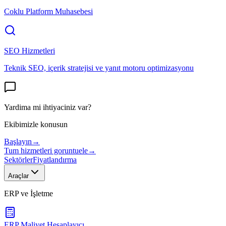
Coklu Platform Muhasebesi
SEO Hizmetleri
Teknik SEO, içerik stratejisi ve yanıt motoru optimizasyonu
Yardima mi ihtiyaciniz var?
Ekibimizle konusun
Başlayın
→
Tum hizmetleri goruntuele
→
Sektörler
Fiyatlandırma
Araçlar
ERP ve İşletme
ERP Maliyet Hesaplayıcı