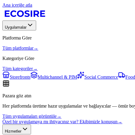
Ana içeriğe atla
Uygulamalar
Platforma Göre
Tüm platformlar
→
Kategoriye Göre
Tüm kategoriler
→
Storefronts
Multichannel & PIM
Social Commerce
Food
Pazara göz atın
Her platformda üretime hazır uygulamalar ve bağlayıcılar — ömür bo
Tüm uygulamaları görüntüle
→
Özel bir uygulamaya mı ihtiyacınız var? Ekibimizle konuşun
→
Hizmetler