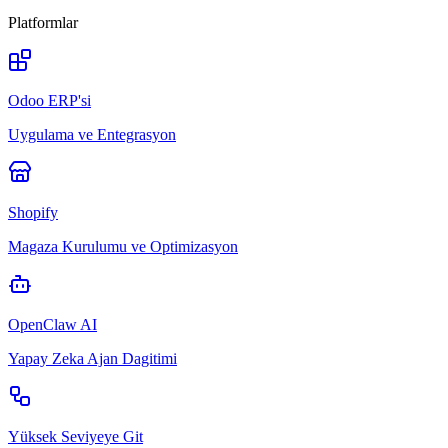
Platformlar
Odoo ERP'si
Uygulama ve Entegrasyon
Shopify
Magaza Kurulumu ve Optimizasyon
OpenClaw AI
Yapay Zeka Ajan Dagitimi
Yüksek Seviyeye Git