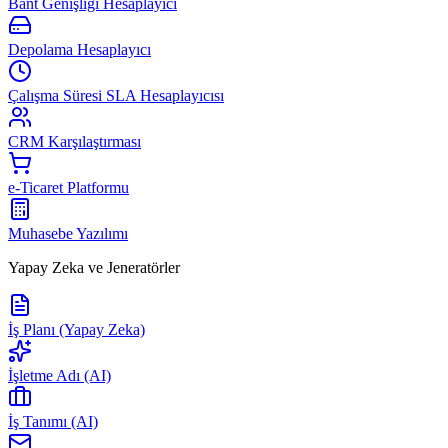
Bant Genişliği Hesaplayıcı
Depolama Hesaplayıcı
Çalışma Süresi SLA Hesaplayıcısı
CRM Karşılaştırması
e-Ticaret Platformu
Muhasebe Yazılımı
Yapay Zeka ve Jeneratörler
İş Planı (Yapay Zeka)
İşletme Adı (AI)
İş Tanımı (AI)