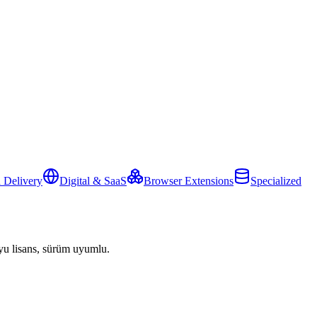
 Delivery
Digital & SaaS
Browser Extensions
Specialized
yu lisans, sürüm uyumlu.