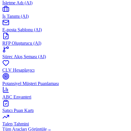
İşletme Adı (AI)
İş Tanımı (AI)
E-posta Şablonu (AI)
RFP Oluşturucu (AI)
Süreç Akış Şeması (AI)
CLV Hesaplayıcı
Potansiyel Müşteri Puanlaması
ABC Envanteri
Satıcı Puan Kartı
Talep Tahmini
Tüm Araçları Görüntüle
→