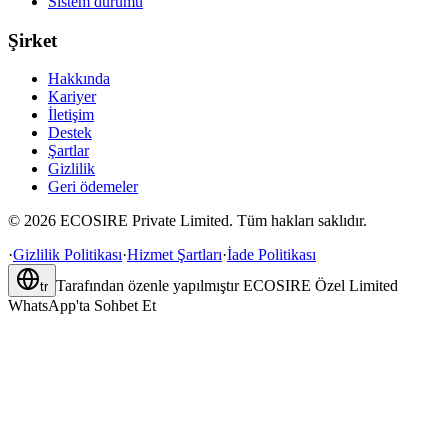
Sistem durumu
Şirket
Hakkında
Kariyer
İletişim
Destek
Şartlar
Gizlilik
Geri ödemeler
©
2026
ECOSIRE Private Limited. Tüm hakları saklıdır.
·
Gizlilik Politikası
·
Hizmet Şartları
·
İade Politikası
Tarafından özenle yapılmıştır
ECOSIRE Özel Limited
tr
WhatsApp'ta Sohbet Et