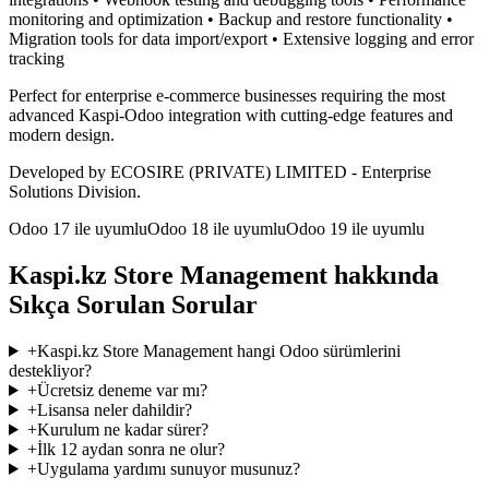
monitoring and optimization • Backup and restore functionality •
Migration tools for data import/export • Extensive logging and error
tracking
Perfect for enterprise e-commerce businesses requiring the most
advanced Kaspi-Odoo integration with cutting-edge features and
modern design.
Developed by ECOSIRE (PRIVATE) LIMITED - Enterprise
Solutions Division.
Odoo 17 ile uyumlu
Odoo 18 ile uyumlu
Odoo 19 ile uyumlu
Kaspi.kz Store Management hakkında
Sıkça Sorulan Sorular
+
Kaspi.kz Store Management hangi Odoo sürümlerini
destekliyor?
+
Ücretsiz deneme var mı?
+
Lisansa neler dahildir?
+
Kurulum ne kadar sürer?
+
İlk 12 aydan sonra ne olur?
+
Uygulama yardımı sunuyor musunuz?