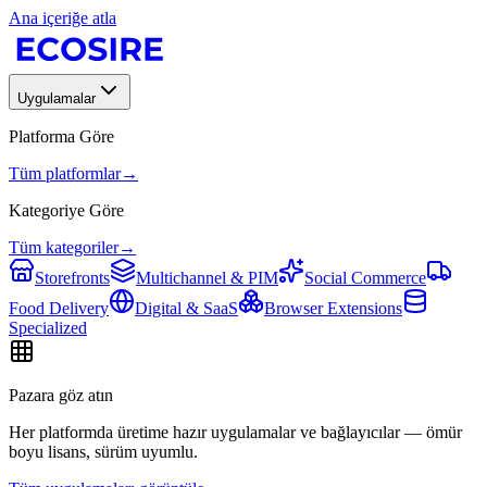
Ana içeriğe atla
Uygulamalar
Platforma Göre
Tüm platformlar
→
Kategoriye Göre
Tüm kategoriler
→
Storefronts
Multichannel & PIM
Social Commerce
Food Delivery
Digital & SaaS
Browser Extensions
Specialized
Pazara göz atın
Her platformda üretime hazır uygulamalar ve bağlayıcılar — ömür
boyu lisans, sürüm uyumlu.