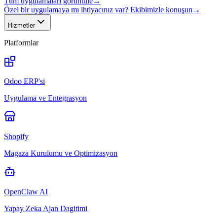
Tüm uygulamaları görüntüle
→
Özel bir uygulamaya mı ihtiyacınız var? Ekibimizle konuşun
→
Hizmetler
Platformlar
Odoo ERP'si
Uygulama ve Entegrasyon
Shopify
Magaza Kurulumu ve Optimizasyon
OpenClaw AI
Yapay Zeka Ajan Dagitimi