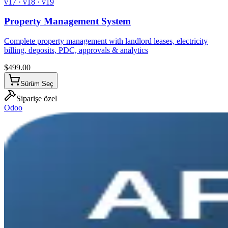
v17 · v18 · v19
Property Management System
Complete property management with landlord leases, electricity
billing, deposits, PDC, approvals & analytics
$
499.00
Sürüm Seç
Siparişe özel
Odoo