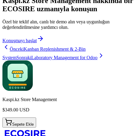
Kaspi.kz Store Management hakkında bir
ECOSIRE uzmanıyla konuşun
Özel bir teklif alın, canlı bir demo alın veya uygunluğun
değerlendirilmesine yardımcı olun.
Konuşmayı başlat
Önceki
Kanban Replenishment & 2-Bin
System
Sonraki
Laboratory Management for Odoo
Kaspi.kz Store Management
$
349.00
USD
Sepete Ekle