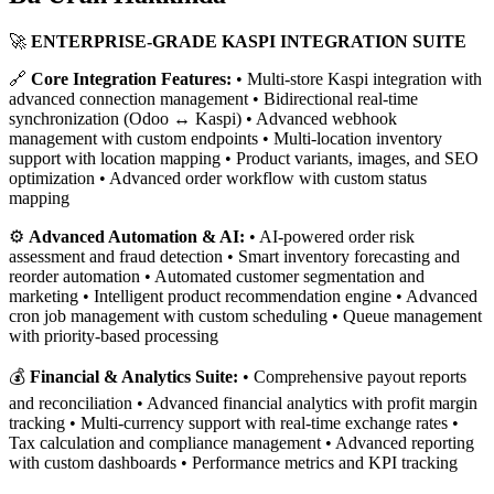
🚀
ENTERPRISE-GRADE KASPI INTEGRATION SUITE
🔗
Core Integration Features:
• Multi-store Kaspi integration with
advanced connection management • Bidirectional real-time
synchronization (Odoo ↔ Kaspi) • Advanced webhook
management with custom endpoints • Multi-location inventory
support with location mapping • Product variants, images, and SEO
optimization • Advanced order workflow with custom status
mapping
⚙️
Advanced Automation & AI:
• AI-powered order risk
assessment and fraud detection • Smart inventory forecasting and
reorder automation • Automated customer segmentation and
marketing • Intelligent product recommendation engine • Advanced
cron job management with custom scheduling • Queue management
with priority-based processing
💰
Financial & Analytics Suite:
• Comprehensive payout reports
and reconciliation • Advanced financial analytics with profit margin
tracking • Multi-currency support with real-time exchange rates •
Tax calculation and compliance management • Advanced reporting
with custom dashboards • Performance metrics and KPI tracking