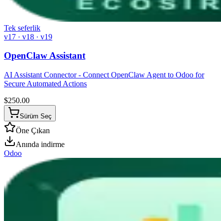
Tek seferlik
v17 · v18 · v19
OpenClaw Assistant
AI Assistant Connector - Connect OpenClaw Agent to Odoo for
Secure Automated Actions
$
250.00
Sürüm Seç
Öne Çıkan
Anında indirme
Odoo