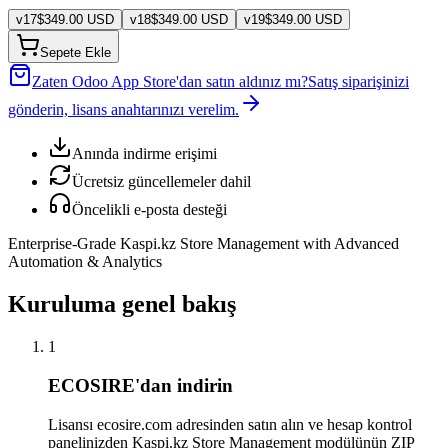
v
17
$
349.00
USD
v
18
$
349.00
USD
v
19
$
349.00
USD
Sepete Ekle
Zaten Odoo App Store'dan satın aldınız mı?
Satış siparişinizi
gönderin, lisans anahtarınızı verelim.
Anında indirme erişimi
Ücretsiz güncellemeler dahil
Öncelikli e-posta desteği
Enterprise-Grade Kaspi.kz Store Management with Advanced
Automation & Analytics
Kuruluma genel bakış
1
ECOSIRE'dan indirin
Lisansı ecosire.com adresinden satın alın ve hesap kontrol
panelinizden Kaspi.kz Store Management modülünün ZIP