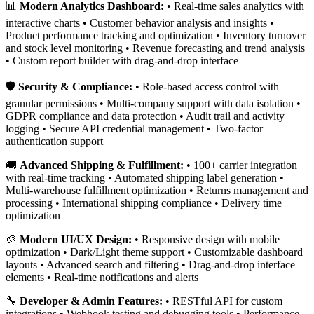
📊
Modern Analytics Dashboard:
• Real-time sales analytics with
interactive charts • Customer behavior analysis and insights •
Product performance tracking and optimization • Inventory turnover
and stock level monitoring • Revenue forecasting and trend analysis
• Custom report builder with drag-and-drop interface
🛡️
Security & Compliance:
• Role-based access control with
granular permissions • Multi-company support with data isolation •
GDPR compliance and data protection • Audit trail and activity
logging • Secure API credential management • Two-factor
authentication support
🚚
Advanced Shipping & Fulfillment:
• 100+ carrier integration
with real-time tracking • Automated shipping label generation •
Multi-warehouse fulfillment optimization • Returns management and
processing • International shipping compliance • Delivery time
optimization
🎨
Modern UI/UX Design:
• Responsive design with mobile
optimization • Dark/Light theme support • Customizable dashboard
layouts • Advanced search and filtering • Drag-and-drop interface
elements • Real-time notifications and alerts
🔧
Developer & Admin Features:
• RESTful API for custom
integrations • Webhook testing and debugging tools • Performance