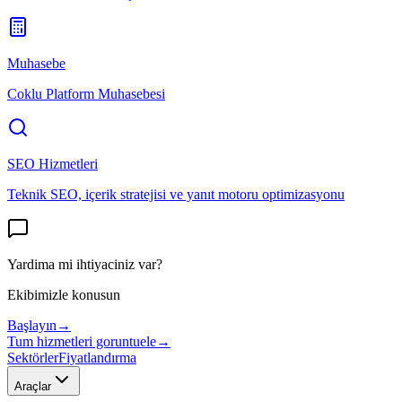
Muhasebe
Coklu Platform Muhasebesi
SEO Hizmetleri
Teknik SEO, içerik stratejisi ve yanıt motoru optimizasyonu
Yardima mi ihtiyaciniz var?
Ekibimizle konusun
Başlayın
→
Tum hizmetleri goruntuele
→
Sektörler
Fiyatlandırma
Araçlar