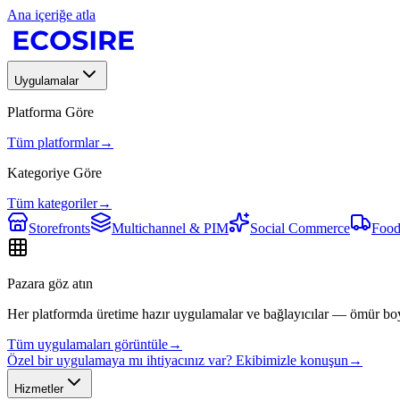
Ana içeriğe atla
Uygulamalar
Platforma Göre
Tüm platformlar
→
Kategoriye Göre
Tüm kategoriler
→
Storefronts
Multichannel & PIM
Social Commerce
Food
Pazara göz atın
Her platformda üretime hazır uygulamalar ve bağlayıcılar — ömür bo
Tüm uygulamaları görüntüle
→
Özel bir uygulamaya mı ihtiyacınız var? Ekibimizle konuşun
→
Hizmetler