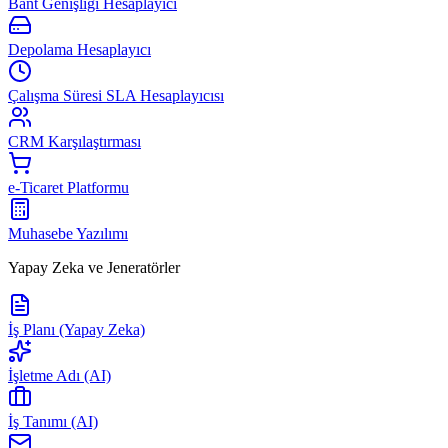
Bant Genişliği Hesaplayıcı
Depolama Hesaplayıcı
Çalışma Süresi SLA Hesaplayıcısı
CRM Karşılaştırması
e-Ticaret Platformu
Muhasebe Yazılımı
Yapay Zeka ve Jeneratörler
İş Planı (Yapay Zeka)
İşletme Adı (AI)
İş Tanımı (AI)