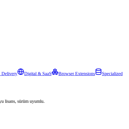
 Delivery
Digital & SaaS
Browser Extensions
Specialized
yu lisans, sürüm uyumlu.