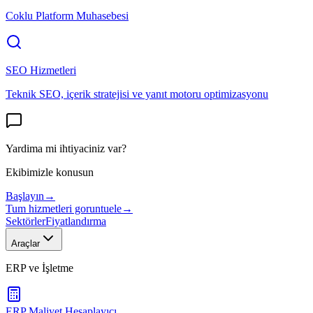
Coklu Platform Muhasebesi
SEO Hizmetleri
Teknik SEO, içerik stratejisi ve yanıt motoru optimizasyonu
Yardima mi ihtiyaciniz var?
Ekibimizle konusun
Başlayın
→
Tum hizmetleri goruntuele
→
Sektörler
Fiyatlandırma
Araçlar
ERP ve İşletme
ERP Maliyet Hesaplayıcı