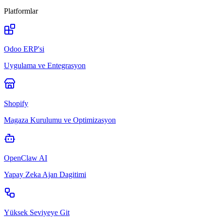
Platformlar
Odoo ERP'si
Uygulama ve Entegrasyon
Shopify
Magaza Kurulumu ve Optimizasyon
OpenClaw AI
Yapay Zeka Ajan Dagitimi
Yüksek Seviyeye Git