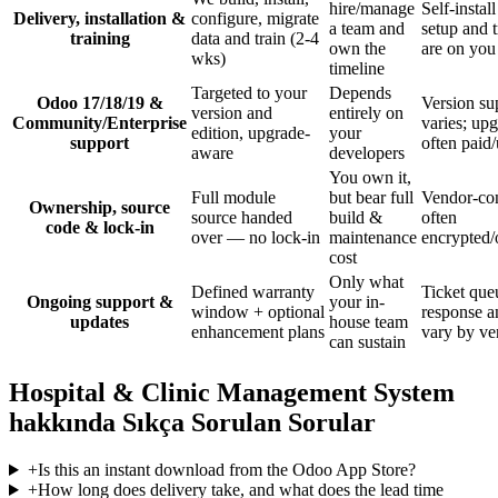
hire/manage
Self-instal
Delivery, installation &
configure, migrate
a team and
setup and t
training
data and train (2-4
own the
are on you
wks)
timeline
Targeted to your
Depends
Odoo 17/18/19 &
Version su
version and
entirely on
Community/Enterprise
varies; up
edition, upgrade-
your
support
often paid/
aware
developers
You own it,
Full module
but bear full
Vendor-con
Ownership, source
source handed
build &
often
code & lock-in
over — no lock-in
maintenance
encrypted/
cost
Only what
Defined warranty
Ticket que
Ongoing support &
your in-
window + optional
response a
updates
house team
enhancement plans
vary by ve
can sustain
Hospital & Clinic Management System
hakkında Sıkça Sorulan Sorular
+
Is this an instant download from the Odoo App Store?
+
How long does delivery take, and what does the lead time