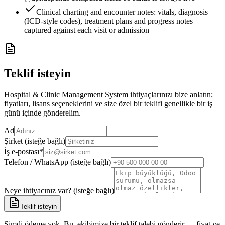
Clinical charting and encounter notes: vitals, diagnosis
(ICD-style codes), treatment plans and progress notes
captured against each visit or admission
Teklif isteyin
Hospital & Clinic Management System ihtiyaçlarınızı bize anlatın;
fiyatları, lisans seçeneklerini ve size özel bir teklifi genellikle bir iş
günü içinde gönderelim.
Ad
Şirket (isteğe bağlı)
İş e-postası
*
Telefon / WhatsApp (isteğe bağlı)
Neye ihtiyacınız var? (isteğe bağlı)
Teklif isteyin
Şimdi ödeme yok. Bu, ekibimize bir teklif talebi gönderir — fiyat ve