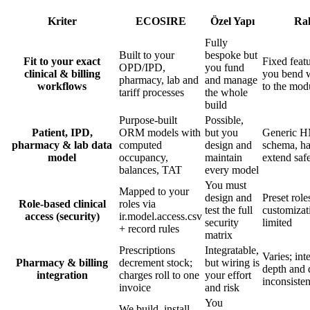
Kriter
ECOSIRE
Özel Yapı
Ra
Fully
Built to your
bespoke but
Fit to your exact
Fixed featu
OPD/IPD,
you fund
clinical & billing
you bend 
pharmacy, lab and
and manage
workflows
to the mod
tariff processes
the whole
build
Purpose-built
Possible,
Patient, IPD,
ORM models with
but you
Generic 
pharmacy & lab data
computed
design and
schema, ha
model
occupancy,
maintain
extend saf
balances, TAT
every model
You must
Mapped to your
design and
Preset role
Role-based clinical
roles via
test the full
customizat
access (security)
ir.model.access.csv
security
limited
+ record rules
matrix
Prescriptions
Integratable,
Varies; int
Pharmacy & billing
decrement stock;
but wiring is
depth and 
integration
charges roll to one
your effort
inconsisten
invoice
and risk
You
We build, install,