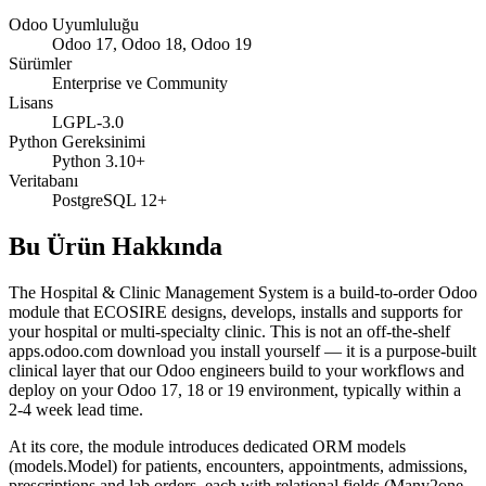
Odoo Uyumluluğu
Odoo 17, Odoo 18, Odoo 19
Sürümler
Enterprise ve Community
Lisans
LGPL-3.0
Python Gereksinimi
Python 3.10+
Veritabanı
PostgreSQL 12+
Bu Ürün Hakkında
The Hospital & Clinic Management System is a build-to-order Odoo
module that ECOSIRE designs, develops, installs and supports for
your hospital or multi-specialty clinic. This is not an off-the-shelf
apps.odoo.com download you install yourself — it is a purpose-built
clinical layer that our Odoo engineers build to your workflows and
deploy on your Odoo 17, 18 or 19 environment, typically within a
2-4 week lead time.
At its core, the module introduces dedicated ORM models
(models.Model) for patients, encounters, appointments, admissions,
prescriptions and lab orders, each with relational fields (Many2one,