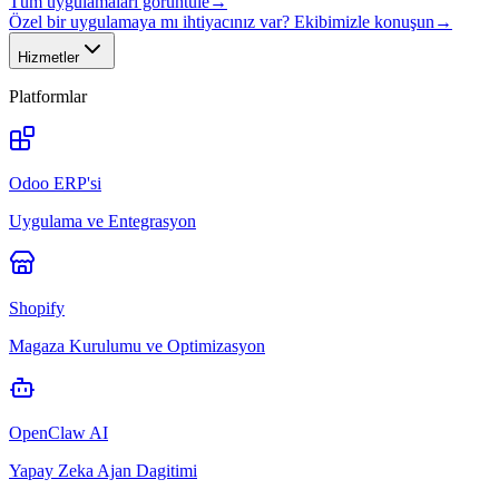
Tüm uygulamaları görüntüle
→
Özel bir uygulamaya mı ihtiyacınız var? Ekibimizle konuşun
→
Hizmetler
Platformlar
Odoo ERP'si
Uygulama ve Entegrasyon
Shopify
Magaza Kurulumu ve Optimizasyon
OpenClaw AI
Yapay Zeka Ajan Dagitimi