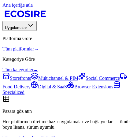
Ana içeriğe atla
Uygulamalar
Platforma Göre
Tüm platformlar
→
Kategoriye Göre
Tüm kategoriler
→
Storefronts
Multichannel & PIM
Social Commerce
Food Delivery
Digital & SaaS
Browser Extensions
Specialized
Pazara göz atın
Her platformda üretime hazır uygulamalar ve bağlayıcılar — ömür
boyu lisans, sürüm uyumlu.