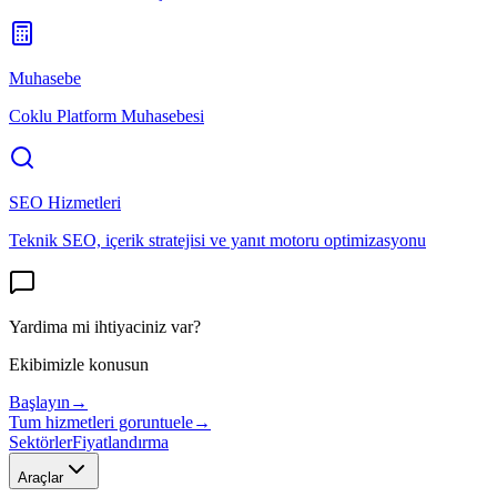
Muhasebe
Coklu Platform Muhasebesi
SEO Hizmetleri
Teknik SEO, içerik stratejisi ve yanıt motoru optimizasyonu
Yardima mi ihtiyaciniz var?
Ekibimizle konusun
Başlayın
→
Tum hizmetleri goruntuele
→
Sektörler
Fiyatlandırma
Araçlar