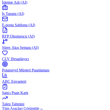
İşletme Adı (AI)
İş Tanımı (AI)
E-posta Şablonu (AI)
RFP Oluşturucu (AI)
Süreç Akış Şeması (AI)
CLV Hesaplayıcı
Potansiyel Müşteri Puanlaması
ABC Envanteri
Satıcı Puan Kartı
Talep Tahmini
Tüm Araçları Görüntüle
→