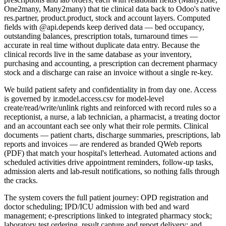
One2many, Many2many) that tie clinical data back to Odoo's native
res.partner, product.product, stock and account layers. Computed
fields with @api.depends keep derived data — bed occupancy,
outstanding balances, prescription totals, turnaround times —
accurate in real time without duplicate data entry. Because the
clinical records live in the same database as your inventory,
purchasing and accounting, a prescription can decrement pharmacy
stock and a discharge can raise an invoice without a single re-key.
We build patient safety and confidentiality in from day one. Access
is governed by ir.model.access.csv for model-level
create/read/write/unlink rights and reinforced with record rules so a
receptionist, a nurse, a lab technician, a pharmacist, a treating doctor
and an accountant each see only what their role permits. Clinical
documents — patient charts, discharge summaries, prescriptions, lab
reports and invoices — are rendered as branded QWeb reports
(PDF) that match your hospital's letterhead. Automated actions and
scheduled activities drive appointment reminders, follow-up tasks,
admission alerts and lab-result notifications, so nothing falls through
the cracks.
The system covers the full patient journey: OPD registration and
doctor scheduling; IPD/ICU admission with bed and ward
management; e-prescriptions linked to integrated pharmacy stock;
laboratory test ordering, result capture and report delivery; and