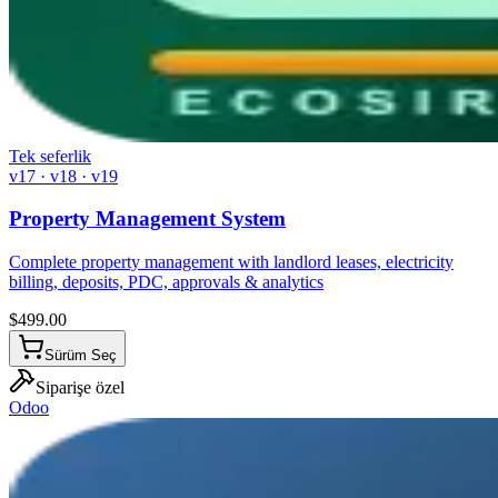
Tek seferlik
v17 · v18 · v19
Property Management System
Complete property management with landlord leases, electricity
billing, deposits, PDC, approvals & analytics
$
499.00
Sürüm Seç
Siparişe özel
Odoo