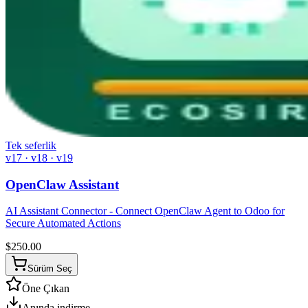
Tek seferlik
v17 · v18 · v19
OpenClaw Assistant
AI Assistant Connector - Connect OpenClaw Agent to Odoo for
Secure Automated Actions
$
250.00
Sürüm Seç
Öne Çıkan
Anında indirme