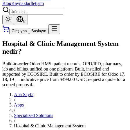
Blog
Kaynaklar
İletişim
tr
Giriş yap
Başlayın
Hospital & Clinic Management System
nedir?
Build-to-order Odoo HMS: patient records, OPD/IPD, pharmacy,
lab and billing unified on one platform. Built, installed and
supported by ECOSIRE. Built to order by ECOSIRE for Odoo 17,
18, 19 — indicative price from $499.00 USD; request a quote for a
scoped proposal.
Ana Sayfa
/
Apps
/
Specialized Solutions
/
Hospital & Clinic Management System