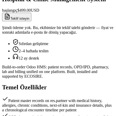
başlangıç
$
499.00
USD
Teklif isteyin
Şimdi ödeme yok. Bu, ekibimize bir teklif talebi gönderir — fiyat ve
sonraki adımlarla e-posta ile dönüş yapacağız.
Sıfırdan geliştirme
2–4 haftada teslim
12 ay destek
Build-to-order Odoo HMS: patient records, OPD/IPD, pharmacy,
lab and billing unified on one platform. Built, installed and
supported by ECOSIRE.
Temel Özellikler
Patient master records on res.partner with medical history,
allergies, chronic conditions, next-of-kin and insurance details, plus
a chronological encounter timeline per patient