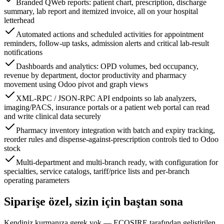
Branded QWeb reports: patient chart, prescription, discharge
summary, lab report and itemized invoice, all on your hospital
letterhead
Automated actions and scheduled activities for appointment
reminders, follow-up tasks, admission alerts and critical lab-result
notifications
Dashboards and analytics: OPD volumes, bed occupancy,
revenue by department, doctor productivity and pharmacy
movement using Odoo pivot and graph views
XML-RPC / JSON-RPC API endpoints so lab analyzers,
imaging/PACS, insurance portals or a patient web portal can read
and write clinical data securely
Pharmacy inventory integration with batch and expiry tracking,
reorder rules and dispense-against-prescription controls tied to Odoo
stock
Multi-department and multi-branch ready, with configuration for
specialties, service catalogs, tariff/price lists and per-branch
operating parameters
Siparişe özel, sizin için baştan sona
Kendiniz kurmanıza gerek yok — ECOSIRE tarafından geliştirilen,