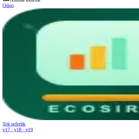
Odoo
Tek seferlik
v17 · v18 · v19