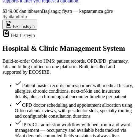
supports it after you request a quotation.
$349.00'dan itibaren
Başlangıç fiyatı — kapsamınıza göre
fiyatlandırılır
Teklif isteyin
Teklif isteyin
Hospital & Clinic Management System
Build-to-order Odoo HMS: patient records, OPD/IPD, pharmacy,
lab and billing unified on one platform. Built, installed and
supported by ECOSIRE.
Patient master records on res.partner with medical history,
allergies, chronic conditions, next-of-kin and insurance
details, plus a chronological encounter timeline per patient
OPD doctor scheduling and appointment allocation using
Odoo calendar views, with per-doctor slots, specialty routing
and configurable consultation durations
IPD/ICU admission workflow with bed, room and ward
management — occupancy and available beds tracked via
@api.depends computed fields so status is always live