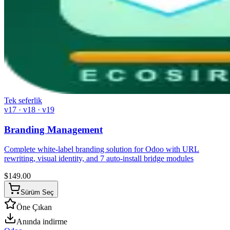
Tek seferlik
v17 · v18 · v19
Branding Management
Complete white-label branding solution for Odoo with URL
rewriting, visual identity, and 7 auto-install bridge modules
$
149.00
Sürüm Seç
Öne Çıkan
Anında indirme