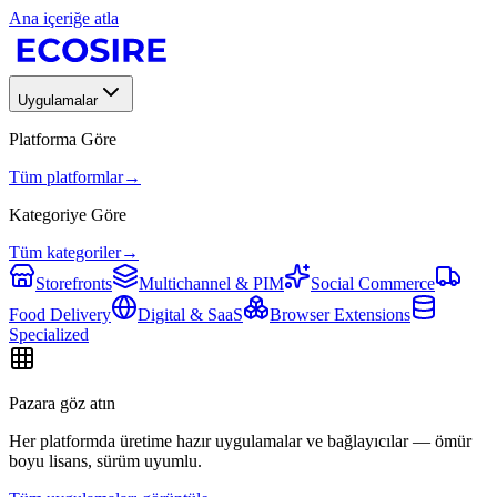
Ana içeriğe atla
Uygulamalar
Platforma Göre
Tüm platformlar
→
Kategoriye Göre
Tüm kategoriler
→
Storefronts
Multichannel & PIM
Social Commerce
Food Delivery
Digital & SaaS
Browser Extensions
Specialized
Pazara göz atın
Her platformda üretime hazır uygulamalar ve bağlayıcılar — ömür
boyu lisans, sürüm uyumlu.