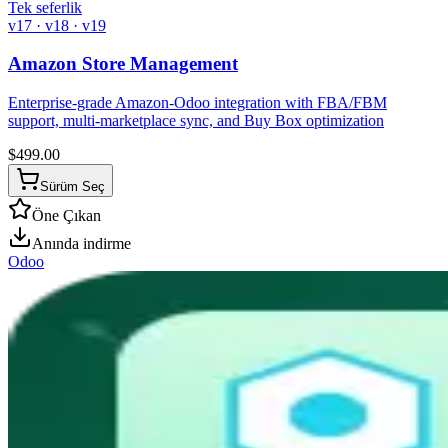
Tek seferlik
v17 · v18 · v19
Amazon Store Management
Enterprise-grade Amazon-Odoo integration with FBA/FBM
support, multi-marketplace sync, and Buy Box optimization
$
499.00
Sürüm Seç
Öne Çıkan
Anında indirme
Odoo