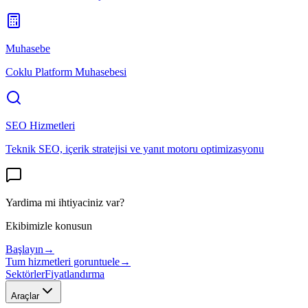
Muhasebe
Coklu Platform Muhasebesi
SEO Hizmetleri
Teknik SEO, içerik stratejisi ve yanıt motoru optimizasyonu
Yardima mi ihtiyaciniz var?
Ekibimizle konusun
Başlayın
→
Tum hizmetleri goruntuele
→
Sektörler
Fiyatlandırma
Araçlar