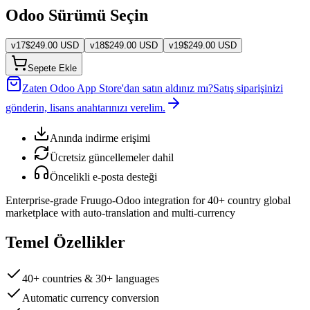
Odoo Sürümü Seçin
v
17
$
249.00
USD
v
18
$
249.00
USD
v
19
$
249.00
USD
Sepete Ekle
Zaten Odoo App Store'dan satın aldınız mı?
Satış siparişinizi
gönderin, lisans anahtarınızı verelim.
Anında indirme erişimi
Ücretsiz güncellemeler dahil
Öncelikli e-posta desteği
Enterprise-grade Fruugo-Odoo integration for 40+ country global
marketplace with auto-translation and multi-currency
Temel Özellikler
40+ countries & 30+ languages
Automatic currency conversion