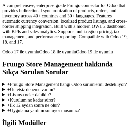
A comprehensive, enterprise-grade Fruugo connector for Odoo that
provides bidirectional synchronization of products, orders, and
inventory across 40+ countries and 30+ languages. Features
automatic currency conversion, localized product listings, and cross-
border shipping integration. Built with a modern OWL 2 dashboard
with KPIs and sales analytics. Supports multi-region pricing, tax
management, and performance reporting. Compatible with Odoo 19,
18, and 17.
Odoo 17 ile uyumlu
Odoo 18 ile uyumlu
Odoo 19 ile uyumlu
Fruugo Store Management hakkında
Sıkça Sorulan Sorular
+
Fruugo Store Management hangi Odoo sürümlerini destekliyor?
+
Ücretsiz deneme var mı?
+
Lisansa neler dahildir?
+
Kurulum ne kadar sürer?
+
İlk 12 aydan sonra ne olur?
+
Uygulama yardımı sunuyor musunuz?
İlgili Modüller