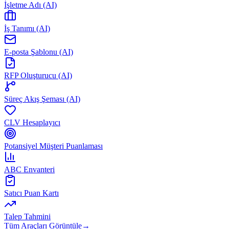
İşletme Adı (AI)
İş Tanımı (AI)
E-posta Şablonu (AI)
RFP Oluşturucu (AI)
Süreç Akış Şeması (AI)
CLV Hesaplayıcı
Potansiyel Müşteri Puanlaması
ABC Envanteri
Satıcı Puan Kartı
Talep Tahmini
Tüm Araçları Görüntüle
→