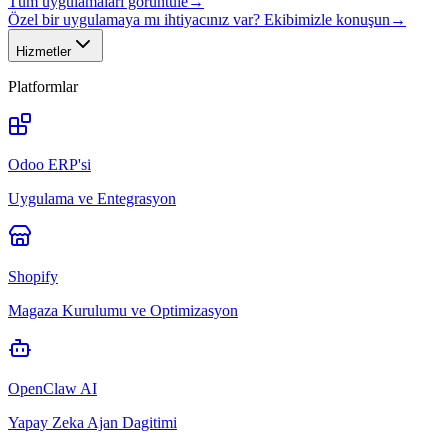
Tüm uygulamaları görüntüle
→
Özel bir uygulamaya mı ihtiyacınız var? Ekibimizle konuşun
→
Hizmetler
Platformlar
Odoo ERP'si
Uygulama ve Entegrasyon
Shopify
Magaza Kurulumu ve Optimizasyon
OpenClaw AI
Yapay Zeka Ajan Dagitimi