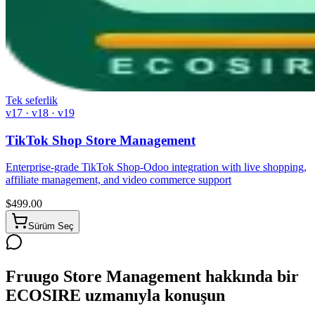
Tek seferlik
v17 · v18 · v19
TikTok Shop Store Management
Enterprise-grade TikTok Shop-Odoo integration with live shopping,
affiliate management, and video commerce support
$
499.00
Sürüm Seç
Fruugo Store Management hakkında bir
ECOSIRE uzmanıyla konuşun