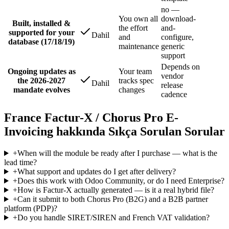
no —
You own all
download-
Built, installed &
the effort
and-
supported for your
Dahil
and
configure,
database (17/18/19)
maintenance
generic
support
Depends on
Ongoing updates as
Your team
vendor
the 2026-2027
tracks spec
Dahil
release
mandate evolves
changes
cadence
France Factur-X / Chorus Pro E-
Invoicing hakkında Sıkça Sorulan Sorular
+
When will the module be ready after I purchase — what is the
lead time?
+
What support and updates do I get after delivery?
+
Does this work with Odoo Community, or do I need Enterprise?
+
How is Factur-X actually generated — is it a real hybrid file?
+
Can it submit to both Chorus Pro (B2G) and a B2B partner
platform (PDP)?
+
Do you handle SIRET/SIREN and French VAT validation?