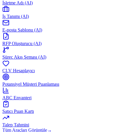
İşletme Adı (AI)
İş Tanımı (AI)
E-posta Şablonu (AI)
RFP Oluşturucu (AI)
Süreç Akış Şeması (AI)
CLV Hesaplayıcı
Potansiyel Müşteri Puanlaması
ABC Envanteri
Satıcı Puan Kartı
Talep Tahmini
Tüm Araçları Görüntüle
→