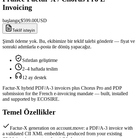
Invoicing
başlangıç
$
599.00
USD
Teklif isteyin
Şimdi ödeme yok. Bu, ekibimize bir teklif talebi gönderir — fiyat ve
sonraki adımlarla e-posta ile dönüş yapacağız.
Sıfırdan geliştirme
2–4 haftada teslim
12 ay destek
Factur-X hybrid PDF/A-3 invoices plus Chorus Pro and PDP
submission for the French e-invoicing mandate — built, installed
and supported by ECOSIRE.
Temel Özellikler
Factur-X generation on account.move: a PDF/A-3 invoice with
a validated CII XML embedded, produced from your existing