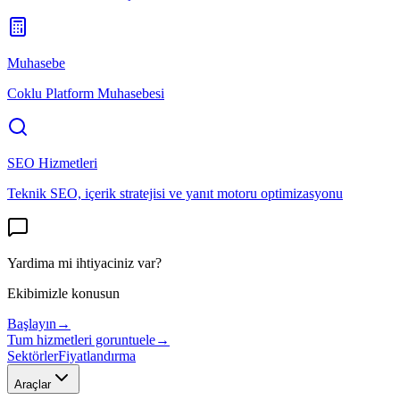
Muhasebe
Coklu Platform Muhasebesi
SEO Hizmetleri
Teknik SEO, içerik stratejisi ve yanıt motoru optimizasyonu
Yardima mi ihtiyaciniz var?
Ekibimizle konusun
Başlayın
→
Tum hizmetleri goruntuele
→
Sektörler
Fiyatlandırma
Araçlar