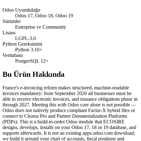
Odoo Uyumluluğu
Odoo 17, Odoo 18, Odoo 19
Sürümler
Enterprise ve Community
Lisans
LGPL-3.0
Python Gereksinimi
Python 3.10+
Veritabanı
PostgreSQL 12+
Bu Ürün Hakkında
France's e-invoicing reform makes structured, machine-readable
invoices mandatory: from September 2026 all businesses must be
able to receive electronic invoices, and issuance obligations phase in
through 2027. Meeting this with Odoo core alone is not possible —
Odoo does not natively produce compliant Factur-X hybrid files or
connect to Chorus Pro and Partner Dematerialization Platforms
(PDPs). This is a build-to-order Odoo module that ECOSIRE
designs, develops, installs on your Odoo 17, 18 or 19 database, and
supports afterwards. It is not an existing apps.odoo.com download;
we build it around your chart of accounts, fiscal positions and