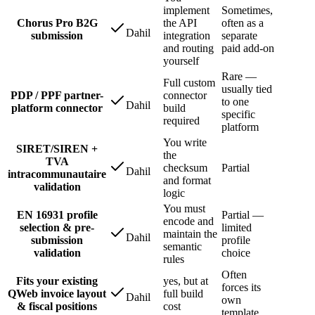
implement
Sometimes,
Chorus Pro B2G
the API
often as a
Dahil
submission
integration
separate
and routing
paid add-on
yourself
Rare —
Full custom
usually tied
PDP / PPF partner-
connector
to one
Dahil
platform connector
build
specific
required
platform
You write
SIRET/SIREN +
the
TVA
checksum
Partial
Dahil
intracommunautaire
and format
validation
logic
You must
EN 16931 profile
Partial —
encode and
selection & pre-
limited
maintain the
Dahil
submission
profile
semantic
validation
choice
rules
Often
Fits your existing
yes, but at
forces its
QWeb invoice layout
full build
Dahil
own
& fiscal positions
cost
template