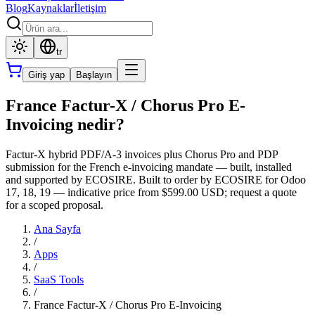
Blog
Kaynaklar
İletişim
tr
Giriş yap
Başlayın
France Factur-X / Chorus Pro E-
Invoicing nedir?
Factur-X hybrid PDF/A-3 invoices plus Chorus Pro and PDP
submission for the French e-invoicing mandate — built, installed
and supported by ECOSIRE. Built to order by ECOSIRE for Odoo
17, 18, 19 — indicative price from $599.00 USD; request a quote
for a scoped proposal.
Ana Sayfa
/
Apps
/
SaaS Tools
/
France Factur-X / Chorus Pro E-Invoicing