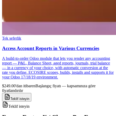
Tek seferlik
Access Account Reports in Various Currencies
A build-to-order Odoo module that lets you render any accounting
report — P&L, Balance Sheet, aged reports, journals, trial balance
— in a currency of your choice, with automatic conversion at the
rate you define. ECOSIRE scopes, builds, installs and supports it for
your Odoo 17/18/19 environment.
$249.00'dan itibaren
Başlangıç fiyatı — kapsamınıza göre
fiyatlandırılır
Teklif isteyin
Teklif isteyin