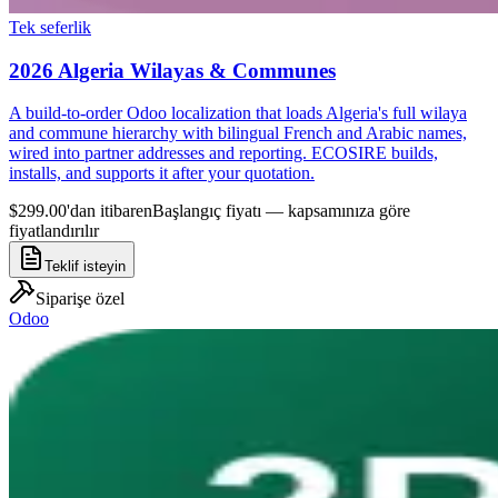
Tek seferlik
2026 Algeria Wilayas & Communes
A build-to-order Odoo localization that loads Algeria's full wilaya
and commune hierarchy with bilingual French and Arabic names,
wired into partner addresses and reporting. ECOSIRE builds,
installs, and supports it after your quotation.
$299.00'dan itibaren
Başlangıç fiyatı — kapsamınıza göre
fiyatlandırılır
Teklif isteyin
Siparişe özel
Odoo