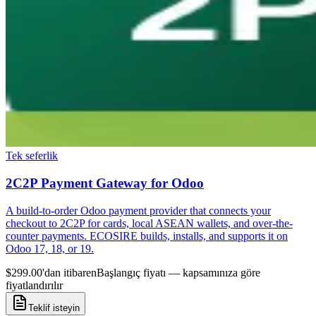
Tek seferlik
2C2P Payment Gateway for Odoo
A build-to-order Odoo payment provider that connects your
checkout to 2C2P for cards, local ASEAN wallets, and over-the-
counter payments. ECOSIRE builds, installs, and supports it on
Odoo 17, 18, or 19.
$299.00'dan itibaren
Başlangıç fiyatı — kapsamınıza göre
fiyatlandırılır
Teklif isteyin