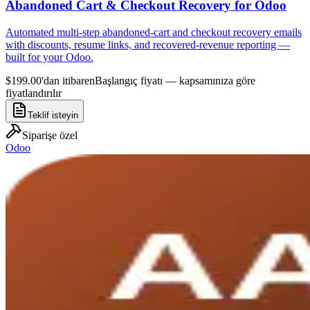
Abandoned Cart & Checkout Recovery for Odoo
Automated multi-step abandoned-cart and checkout recovery emails
with discounts, resume links, and recovered-revenue reporting —
built for your Odoo.
$199.00'dan itibaren
Başlangıç fiyatı — kapsamınıza göre
fiyatlandırılır
Teklif isteyin
Siparişe özel
Odoo