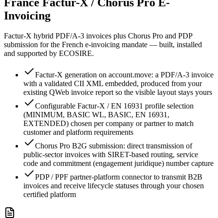
France Factur-X / Chorus Pro E-
Invoicing
Factur-X hybrid PDF/A-3 invoices plus Chorus Pro and PDP
submission for the French e-invoicing mandate — built, installed
and supported by ECOSIRE.
Factur-X generation on account.move: a PDF/A-3 invoice
with a validated CII XML embedded, produced from your
existing QWeb invoice report so the visible layout stays yours
Configurable Factur-X / EN 16931 profile selection
(MINIMUM, BASIC WL, BASIC, EN 16931,
EXTENDED) chosen per company or partner to match
customer and platform requirements
Chorus Pro B2G submission: direct transmission of
public-sector invoices with SIRET-based routing, service
code and commitment (engagement juridique) number capture
PDP / PPF partner-platform connector to transmit B2B
invoices and receive lifecycle statuses through your chosen
certified platform