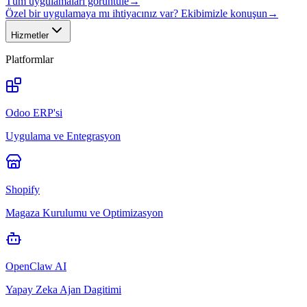
Tüm uygulamaları görüntüle
→
Özel bir uygulamaya mı ihtiyacınız var? Ekibimizle konuşun
→
Hizmetler
Platformlar
Odoo ERP'si
Uygulama ve Entegrasyon
Shopify
Magaza Kurulumu ve Optimizasyon
OpenClaw AI
Yapay Zeka Ajan Dagitimi