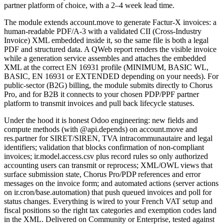
partner platform of choice, with a 2–4 week lead time.
The module extends account.move to generate Factur-X invoices: a
human-readable PDF/A-3 with a validated CII (Cross-Industry
Invoice) XML embedded inside it, so the same file is both a legal
PDF and structured data. A QWeb report renders the visible invoice
while a generation service assembles and attaches the embedded
XML at the correct EN 16931 profile (MINIMUM, BASIC WL,
BASIC, EN 16931 or EXTENDED depending on your needs). For
public-sector (B2G) billing, the module submits directly to Chorus
Pro, and for B2B it connects to your chosen PDP/PPF partner
platform to transmit invoices and pull back lifecycle statuses.
Under the hood it is honest Odoo engineering: new fields and
compute methods (with @api.depends) on account.move and
res.partner for SIRET/SIREN, TVA intracommunautaire and legal
identifiers; validation that blocks confirmation of non-compliant
invoices; ir.model.access.csv plus record rules so only authorized
accounting users can transmit or reprocess; XML/OWL views that
surface submission state, Chorus Pro/PDP references and error
messages on the invoice form; and automated actions (server actions
on ir.cron/base.automation) that push queued invoices and poll for
status changes. Everything is wired to your French VAT setup and
fiscal positions so the right tax categories and exemption codes land
in the XML. Delivered on Community or Enterprise, tested against