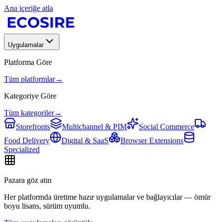
Ana içeriğe atla
Uygulamalar
Platforma Göre
Tüm platformlar
→
Kategoriye Göre
Tüm kategoriler
→
Storefronts
Multichannel & PIM
Social Commerce
Food Delivery
Digital & SaaS
Browser Extensions
Specialized
Pazara göz atın
Her platformda üretime hazır uygulamalar ve bağlayıcılar — ömür
boyu lisans, sürüm uyumlu.