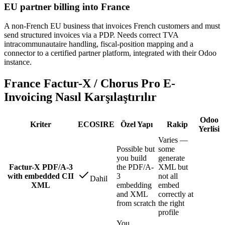
EU partner billing into France
A non-French EU business that invoices French customers and must
send structured invoices via a PDP. Needs correct TVA
intracommunautaire handling, fiscal-position mapping and a
connector to a certified partner platform, integrated with their Odoo
instance.
France Factur-X / Chorus Pro E-
Invoicing Nasıl Karşılaştırılır
Odoo
Kriter
ECOSIRE
Özel Yapı
Rakip
Yerlisi
Varies —
Possible but
some
you build
generate
Factur-X PDF/A-3
the PDF/A-
XML but
with embedded CII
3
not all
Dahil
XML
embedding
embed
and XML
correctly at
from scratch
the right
profile
You