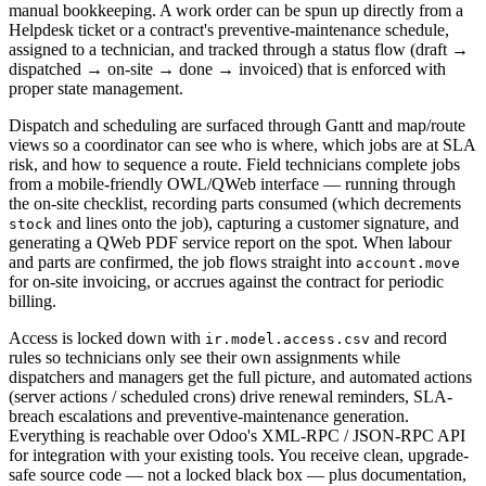
manual bookkeeping. A work order can be spun up directly from a
Helpdesk ticket or a contract's preventive-maintenance schedule,
assigned to a technician, and tracked through a status flow (draft →
dispatched → on-site → done → invoiced) that is enforced with
proper state management.
Dispatch and scheduling are surfaced through Gantt and map/route
views so a coordinator can see who is where, which jobs are at SLA
risk, and how to sequence a route. Field technicians complete jobs
from a mobile-friendly OWL/QWeb interface — running through
the on-site checklist, recording parts consumed (which decrements
and lines onto the job), capturing a customer signature, and
stock
generating a QWeb PDF service report on the spot. When labour
and parts are confirmed, the job flows straight into
account.move
for on-site invoicing, or accrues against the contract for periodic
billing.
Access is locked down with
and record
ir.model.access.csv
rules so technicians only see their own assignments while
dispatchers and managers get the full picture, and automated actions
(server actions / scheduled crons) drive renewal reminders, SLA-
breach escalations and preventive-maintenance generation.
Everything is reachable over Odoo's XML-RPC / JSON-RPC API
for integration with your existing tools. You receive clean, upgrade-
safe source code — not a locked black box — plus documentation,