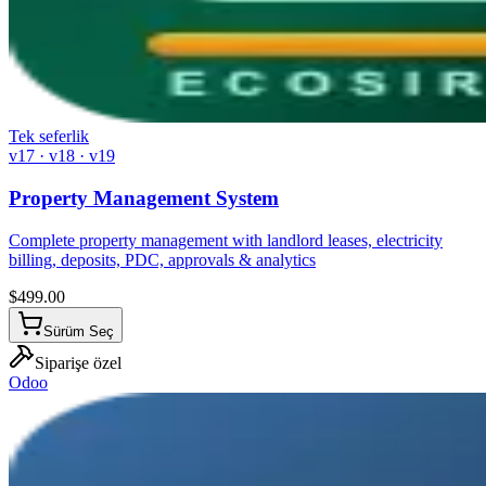
Tek seferlik
v17 · v18 · v19
Property Management System
Complete property management with landlord leases, electricity
billing, deposits, PDC, approvals & analytics
$
499.00
Sürüm Seç
Siparişe özel
Odoo