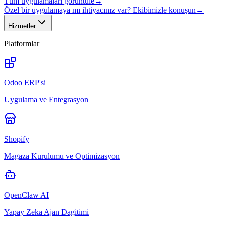
Tüm uygulamaları görüntüle
→
Özel bir uygulamaya mı ihtiyacınız var? Ekibimizle konuşun
→
Hizmetler
Platformlar
Odoo ERP'si
Uygulama ve Entegrasyon
Shopify
Magaza Kurulumu ve Optimizasyon
OpenClaw AI
Yapay Zeka Ajan Dagitimi