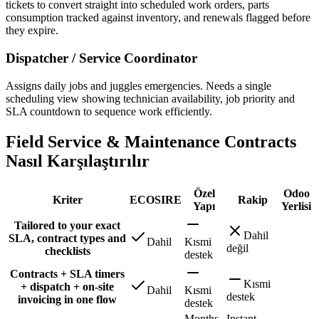
tickets to convert straight into scheduled work orders, parts
consumption tracked against inventory, and renewals flagged before
they expire.
Dispatcher / Service Coordinator
Assigns daily jobs and juggles emergencies. Needs a single
scheduling view showing technician availability, job priority and
SLA countdown to sequence work efficiently.
Field Service & Maintenance Contracts
Nasıl Karşılaştırılır
Özel
Odoo
Kriter
ECOSIRE
Rakip
Yapı
Yerlisi
Tailored to your exact
Dahil
SLA, contract types and
Dahil
Kısmi
değil
checklists
destek
Contracts + SLA timers
Kısmi
+ dispatch + on-site
Dahil
Kısmi
destek
invoicing in one flow
destek
Months
Instant