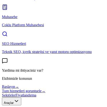
Muhasebe
Coklu Platform Muhasebesi
SEO Hizmetleri
Teknik SEO, içerik stratejisi ve yanıt motoru optimizasyonu
Yardima mi ihtiyaciniz var?
Ekibimizle konusun
Başlayın
→
Tum hizmetleri goruntuele
→
Sektörler
Fiyatlandırma
Araçlar