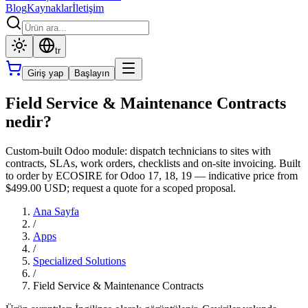
Blog
Kaynaklar
İletişim
tr
Giriş yap
Başlayın
Field Service & Maintenance Contracts
nedir?
Custom-built Odoo module: dispatch technicians to sites with
contracts, SLAs, work orders, checklists and on-site invoicing. Built
to order by ECOSIRE for Odoo 17, 18, 19 — indicative price from
$499.00 USD; request a quote for a scoped proposal.
Ana Sayfa
/
Apps
/
Specialized Solutions
/
Field Service & Maintenance Contracts