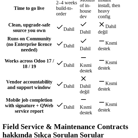
2–4 weeks
of in-
install, then
Time to go live
build-to-
house
heavy
order
dev
config
Clean, upgrade-safe
Dahil
Dahil
source you own
Dahil
değil
Runs on Community
Kısmi
(no Enterprise licence
Dahil
Dahil
destek
needed)
Works across Odoo 17 /
Kısmi
Dahil
Kısmi
18 / 19
destek
destek
Vendor accountability
Kısmi
Dahil
Dahil
and support window
destek
değil
Mobile job completion
Kısmi
with signature + QWeb
Dahil
Kısmi
destek
service report
destek
Field Service & Maintenance Contracts
hakkında Sıkça Sorulan Sorular