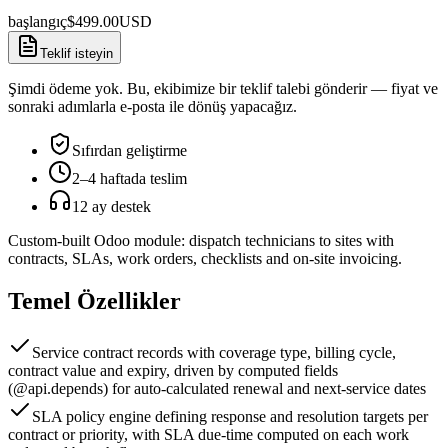
başlangıç
$
499.00
USD
Teklif isteyin
Şimdi ödeme yok. Bu, ekibimize bir teklif talebi gönderir — fiyat ve
sonraki adımlarla e-posta ile dönüş yapacağız.
Sıfırdan geliştirme
2–4 haftada teslim
12 ay destek
Custom-built Odoo module: dispatch technicians to sites with
contracts, SLAs, work orders, checklists and on-site invoicing.
Temel Özellikler
Service contract records with coverage type, billing cycle,
contract value and expiry, driven by computed fields
(@api.depends) for auto-calculated renewal and next-service dates
SLA policy engine defining response and resolution targets per
contract or priority, with SLA due-time computed on each work