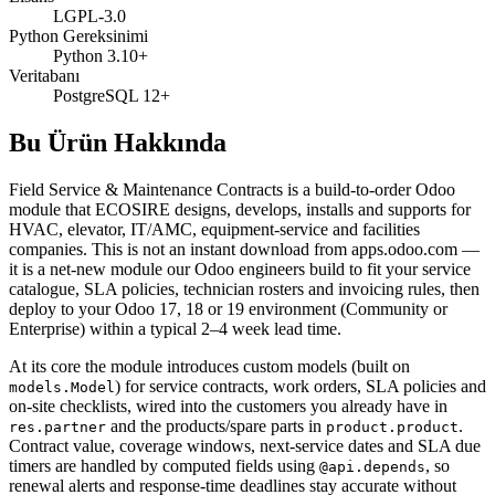
LGPL-3.0
Python Gereksinimi
Python 3.10+
Veritabanı
PostgreSQL 12+
Bu Ürün Hakkında
Field Service & Maintenance Contracts is a build-to-order Odoo
module that ECOSIRE designs, develops, installs and supports for
HVAC, elevator, IT/AMC, equipment-service and facilities
companies. This is not an instant download from apps.odoo.com —
it is a net-new module our Odoo engineers build to fit your service
catalogue, SLA policies, technician rosters and invoicing rules, then
deploy to your Odoo 17, 18 or 19 environment (Community or
Enterprise) within a typical 2–4 week lead time.
At its core the module introduces custom models (built on
) for service contracts, work orders, SLA policies and
models.Model
on-site checklists, wired into the customers you already have in
and the products/spare parts in
.
res.partner
product.product
Contract value, coverage windows, next-service dates and SLA due
timers are handled by computed fields using
, so
@api.depends
renewal alerts and response-time deadlines stay accurate without