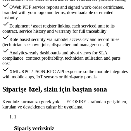
QWeb PDF service reports and signed work-order certificates,
branded with your logo and terms, downloadable or emailed
instantly
Equipment / asset register linking each serviced unit to its
contract, service history and warranty for full traceability
Role-based security via ir.model.access.csv and record rules
(technician sees own jobs; dispatcher and manager see all)
Analytics-ready dashboards and pivot views for SLA
compliance, contract profitability, technician utilisation and parts
cost
XML-RPC / JSON-RPC API exposure so the module integrates
with mobile apps, IoT sensors or third-party portals
Siparişe özel, sizin için baştan sona
Kendiniz kurmanıza gerek yok — ECOSIRE tarafından geliştirilen,
kurulan ve desteklenen çalışır bir uygulama.
1
Sipariş verirsiniz