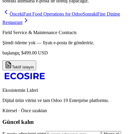
sonraki adımlarla e-posta ile dönüş yapacağız.
Önceki
Fast Food Operations for Odoo
Sonraki
Fine Dining
Restaurant
Field Service & Maintenance Contracts
Şimdi ödeme yok — fiyatı e-posta ile göndeririz.
başlangıç
$
499.00
USD
Teklif isteyin
Ekosistemin Lideri
Dijital ürün vitrini ve tam Odoo 19 Enterprise platformu.
Küresel · Önce uzaktan
Güncel kalın
E-posta adresinizi girin