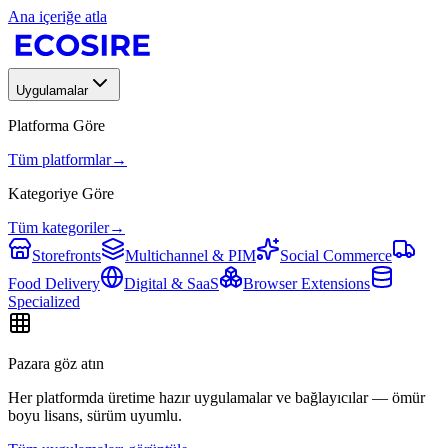
Ana içeriğe atla
Uygulamalar
Platforma Göre
Tüm platformlar
→
Kategoriye Göre
Tüm kategoriler
→
Storefronts
Multichannel & PIM
Social Commerce
Food Delivery
Digital & SaaS
Browser Extensions
Specialized
Pazara göz atın
Her platformda üretime hazır uygulamalar ve bağlayıcılar — ömür
boyu lisans, sürüm uyumlu.