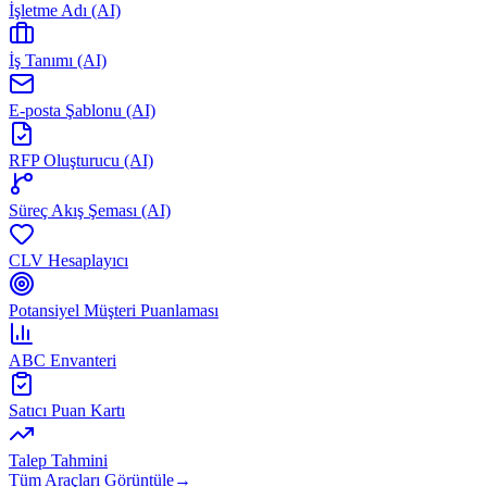
İşletme Adı (AI)
İş Tanımı (AI)
E-posta Şablonu (AI)
RFP Oluşturucu (AI)
Süreç Akış Şeması (AI)
CLV Hesaplayıcı
Potansiyel Müşteri Puanlaması
ABC Envanteri
Satıcı Puan Kartı
Talep Tahmini
Tüm Araçları Görüntüle
→