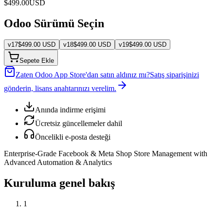
$
499.00
USD
Odoo Sürümü Seçin
v
17
$
499.00
USD
v
18
$
499.00
USD
v
19
$
499.00
USD
Sepete Ekle
Zaten Odoo App Store'dan satın aldınız mı?
Satış siparişinizi
gönderin, lisans anahtarınızı verelim.
Anında indirme erişimi
Ücretsiz güncellemeler dahil
Öncelikli e-posta desteği
Enterprise-Grade Facebook & Meta Shop Store Management with
Advanced Automation & Analytics
Kuruluma genel bakış
1