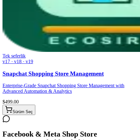
Tek seferlik
v17 · v18 · v19
Snapchat Shopping Store Management
Enterprise-Grade Snapchat Shopping Store Management with
Advanced Automation & Analytics
$
499.00
Sürüm Seç
Facebook & Meta Shop Store