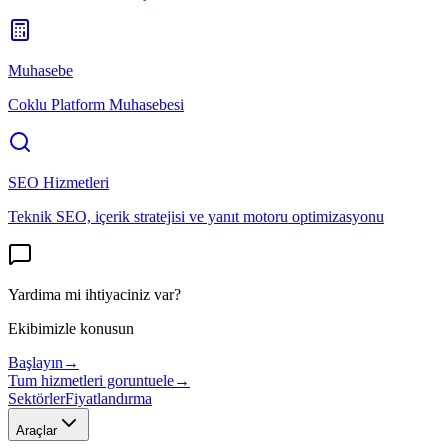
Muhasebe
Coklu Platform Muhasebesi
SEO Hizmetleri
Teknik SEO, içerik stratejisi ve yanıt motoru optimizasyonu
Yardima mi ihtiyaciniz var?
Ekibimizle konusun
Başlayın
→
Tum hizmetleri goruntuele
→
Sektörler
Fiyatlandırma
Araçlar