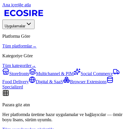
Ana içeriğe atla
Uygulamalar
Platforma Göre
Tüm platformlar
→
Kategoriye Göre
Tüm kategoriler
→
Storefronts
Multichannel & PIM
Social Commerce
Food Delivery
Digital & SaaS
Browser Extensions
Specialized
Pazara göz atın
Her platformda üretime hazır uygulamalar ve bağlayıcılar — ömür
boyu lisans, sürüm uyumlu.