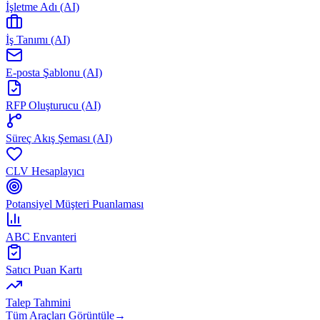
İşletme Adı (AI)
İş Tanımı (AI)
E-posta Şablonu (AI)
RFP Oluşturucu (AI)
Süreç Akış Şeması (AI)
CLV Hesaplayıcı
Potansiyel Müşteri Puanlaması
ABC Envanteri
Satıcı Puan Kartı
Talep Tahmini
Tüm Araçları Görüntüle
→