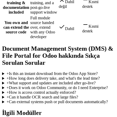
Dahil
Kısmi
training &
training, and a
değil
destek
documentation
post-go-live
included
support window
Full module
You own and
source handed
Kısmi
can extend the
over, extend
Dahil
destek
source code
with any Odoo
developer
Document Management System (DMS) &
File Portal for Odoo hakkında Sıkça
Sorulan Sorular
+
Is this an instant download from the Odoo App Store?
+
How long does delivery take, and what's the lead time?
+
What support and updates are included after go-live?
+
Does it work on Odoo Community, or do I need Enterprise?
+
How is access control actually enforced?
+
Can it handle OCR search and large files?
+
Can external systems push or pull documents automatically?
İlgili Modüller