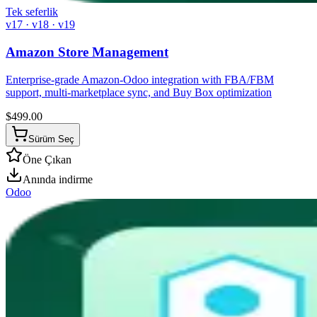
Tek seferlik
v17 · v18 · v19
Amazon Store Management
Enterprise-grade Amazon-Odoo integration with FBA/FBM
support, multi-marketplace sync, and Buy Box optimization
$
499.00
Sürüm Seç
Öne Çıkan
Anında indirme
Odoo