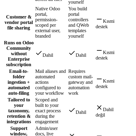
yourself
Native Odoo
You build
portal,
portal
Customer &
permission-
controllers
Kısmi
vendor portal
scoped per
and QWeb
destek
file sharing
external user,
templates
branded
yourself
Runs on Odoo
Community
Kısmi
without
Dahil
Dahil
destek
Enterprise
subscription
Email-to-
Mail aliases and
Requires
folder
automated
custom mail-
Kısmi
ingestion +
actions
gateway and
destek
automated
configured to
automation
auto-filing
your workflow
work
Tailored to
Scoped and
your
built to your
Dahil
taxonomy,
exact process
Dahil
değil
retention &
during the
integrations
engagement
Support
Admin/user
window,
docs, live