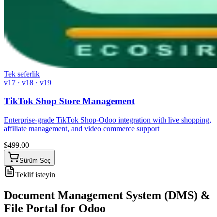
Tek seferlik
v17 · v18 · v19
TikTok Shop Store Management
Enterprise-grade TikTok Shop-Odoo integration with live shopping,
affiliate management, and video commerce support
$
499.00
Sürüm Seç
Teklif isteyin
Document Management System (DMS) &
File Portal for Odoo