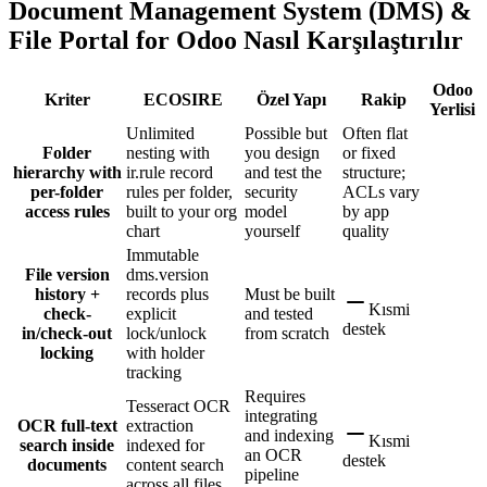
Document Management System (DMS) &
File Portal for Odoo Nasıl Karşılaştırılır
Odoo
Kriter
ECOSIRE
Özel Yapı
Rakip
Yerlisi
Unlimited
Possible but
Often flat
Folder
nesting with
you design
or fixed
hierarchy with
ir.rule record
and test the
structure;
per-folder
rules per folder,
security
ACLs vary
access rules
built to your org
model
by app
chart
yourself
quality
Immutable
File version
dms.version
history +
records plus
Must be built
Kısmi
check-
explicit
and tested
destek
in/check-out
lock/unlock
from scratch
locking
with holder
tracking
Requires
Tesseract OCR
integrating
OCR full-text
extraction
and indexing
Kısmi
search inside
indexed for
an OCR
destek
documents
content search
pipeline
across all files