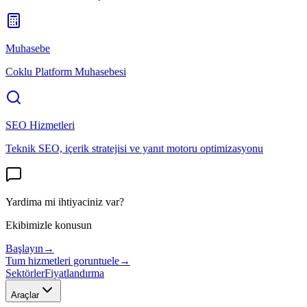
Muhasebe
Coklu Platform Muhasebesi
SEO Hizmetleri
Teknik SEO, içerik stratejisi ve yanıt motoru optimizasyonu
Yardima mi ihtiyaciniz var?
Ekibimizle konusun
Başlayın
→
Tum hizmetleri goruntuele
→
Sektörler
Fiyatlandırma
Araçlar