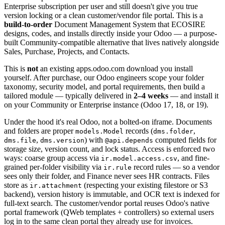
Enterprise subscription per user and still doesn't give you true
version locking or a clean customer/vendor file portal. This is a
build-to-order
Document Management System that ECOSIRE
designs, codes, and installs directly inside your Odoo — a purpose-
built Community-compatible alternative that lives natively alongside
Sales, Purchase, Projects, and Contacts.
This is
not
an existing apps.odoo.com download you install
yourself. After purchase, our Odoo engineers scope your folder
taxonomy, security model, and portal requirements, then build a
tailored module — typically delivered in
2–4 weeks
— and install it
on your Community or Enterprise instance (Odoo 17, 18, or 19).
Under the hood it's real Odoo, not a bolted-on iframe. Documents
and folders are proper
records (
,
models.Model
dms.folder
,
) with
computed fields for
dms.file
dms.version
@api.depends
storage size, version count, and lock status. Access is enforced two
ways: coarse group access via
, and fine-
ir.model.access.csv
grained per-folder visibility via
record rules — so a vendor
ir.rule
sees only their folder, and Finance never sees HR contracts. Files
store as
(respecting your existing filestore or S3
ir.attachment
backend), version history is immutable, and OCR text is indexed for
full-text search. The customer/vendor portal reuses Odoo's native
portal framework (QWeb templates + controllers) so external users
log in to the same clean portal they already use for invoices.