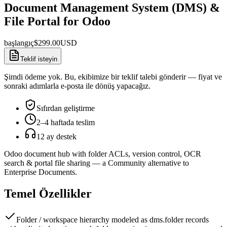
Document Management System (DMS) &
File Portal for Odoo
başlangıç
$
299.00
USD
Teklif isteyin
Şimdi ödeme yok. Bu, ekibimize bir teklif talebi gönderir — fiyat ve
sonraki adımlarla e-posta ile dönüş yapacağız.
Sıfırdan geliştirme
2–4 haftada teslim
12 ay destek
Odoo document hub with folder ACLs, version control, OCR
search & portal file sharing — a Community alternative to
Enterprise Documents.
Temel Özellikler
Folder / workspace hierarchy modeled as dms.folder records