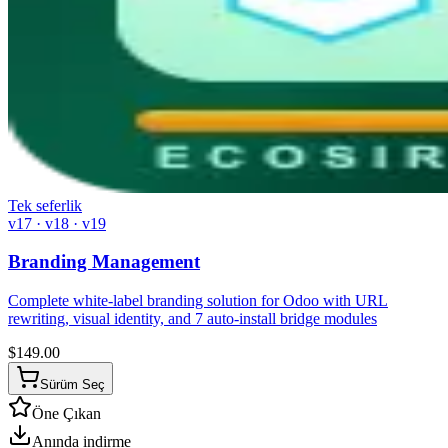
Tek seferlik
v17 · v18 · v19
Branding Management
Complete white-label branding solution for Odoo with URL
rewriting, visual identity, and 7 auto-install bridge modules
$
149.00
Sürüm Seç
Öne Çıkan
Anında indirme