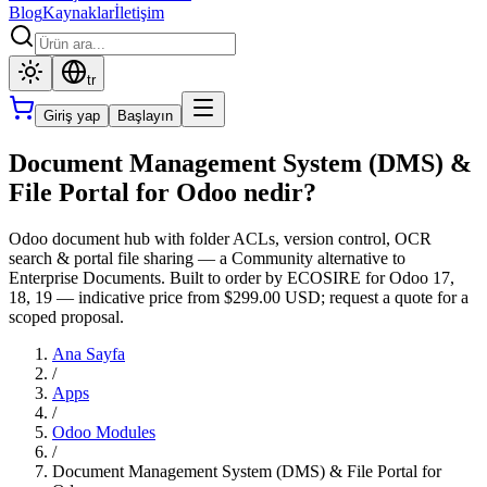
Blog
Kaynaklar
İletişim
tr
Giriş yap
Başlayın
Document Management System (DMS) &
File Portal for Odoo nedir?
Odoo document hub with folder ACLs, version control, OCR
search & portal file sharing — a Community alternative to
Enterprise Documents. Built to order by ECOSIRE for Odoo 17,
18, 19 — indicative price from $299.00 USD; request a quote for a
scoped proposal.
Ana Sayfa
/
Apps
/
Odoo Modules
/
Document Management System (DMS) & File Portal for