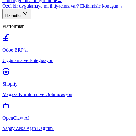
Tüm uygulamaları görüntüle
→
Özel bir uygulamaya mı ihtiyacınız var? Ekibimizle konuşun
→
Hizmetler
Platformlar
Odoo ERP'si
Uygulama ve Entegrasyon
Shopify
Magaza Kurulumu ve Optimizasyon
OpenClaw AI
Yapay Zeka Ajan Dagitimi