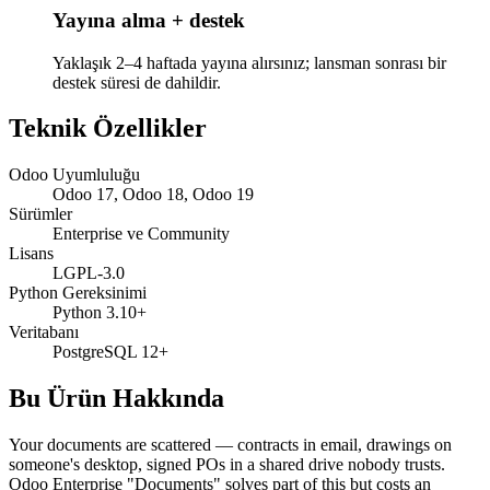
Yayına alma + destek
Yaklaşık 2–4 haftada yayına alırsınız; lansman sonrası bir
destek süresi de dahildir.
Teknik Özellikler
Odoo Uyumluluğu
Odoo 17, Odoo 18, Odoo 19
Sürümler
Enterprise ve Community
Lisans
LGPL-3.0
Python Gereksinimi
Python 3.10+
Veritabanı
PostgreSQL 12+
Bu Ürün Hakkında
Your documents are scattered — contracts in email, drawings on
someone's desktop, signed POs in a shared drive nobody trusts.
Odoo Enterprise "Documents" solves part of this but costs an