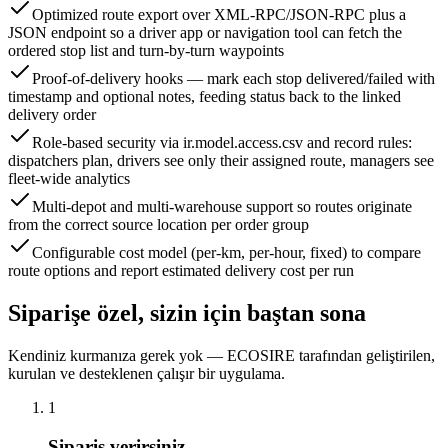
Optimized route export over XML-RPC/JSON-RPC plus a
JSON endpoint so a driver app or navigation tool can fetch the
ordered stop list and turn-by-turn waypoints
Proof-of-delivery hooks — mark each stop delivered/failed with
timestamp and optional notes, feeding status back to the linked
delivery order
Role-based security via ir.model.access.csv and record rules:
dispatchers plan, drivers see only their assigned route, managers see
fleet-wide analytics
Multi-depot and multi-warehouse support so routes originate
from the correct source location per order group
Configurable cost model (per-km, per-hour, fixed) to compare
route options and report estimated delivery cost per run
Siparişe özel, sizin için baştan sona
Kendiniz kurmanıza gerek yok — ECOSIRE tarafından geliştirilen,
kurulan ve desteklenen çalışır bir uygulama.
1
Sipariş verirsiniz