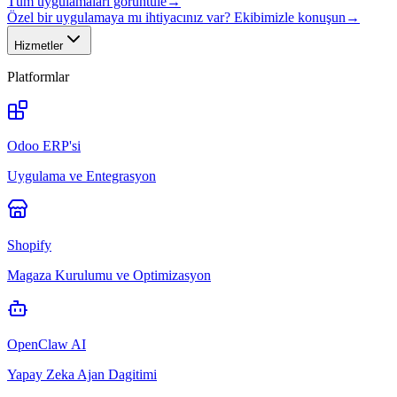
Tüm uygulamaları görüntüle
→
Özel bir uygulamaya mı ihtiyacınız var? Ekibimizle konuşun
→
Hizmetler
Platformlar
Odoo ERP'si
Uygulama ve Entegrasyon
Shopify
Magaza Kurulumu ve Optimizasyon
OpenClaw AI
Yapay Zeka Ajan Dagitimi