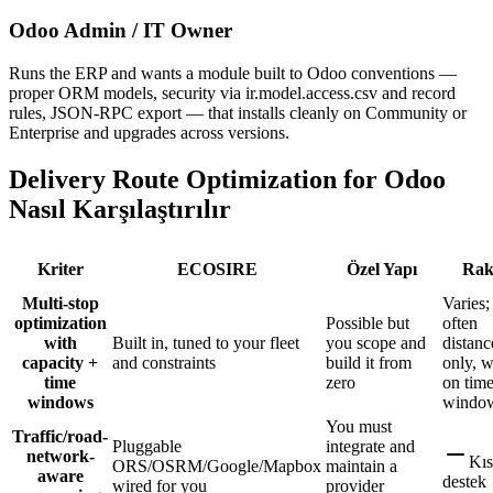
Odoo Admin / IT Owner
Runs the ERP and wants a module built to Odoo conventions —
proper ORM models, security via ir.model.access.csv and record
rules, JSON-RPC export — that installs cleanly on Community or
Enterprise and upgrades across versions.
Delivery Route Optimization for Odoo
Nasıl Karşılaştırılır
Kriter
ECOSIRE
Özel Yapı
Rak
Multi-stop
Varies;
optimization
Possible but
often
with
Built in, tuned to your fleet
you scope and
distanc
capacity +
and constraints
build it from
only, 
time
zero
on tim
windows
windo
You must
Traffic/road-
Pluggable
integrate and
network-
Kı
ORS/OSRM/Google/Mapbox
maintain a
aware
destek
wired for you
provider