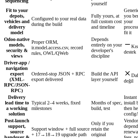
sequencing
yourself
Fit to your
Generi
depots,
Fully yours, at
you be
Configured to your real data
vehicles and
full custom cost
your
during the build
delivery
and timeline
process
model
fit it
Odoo-native
Depends
Proper ORM,
models,
entirely on your
Kı
ir.model.access.csv, record
security &
developer's
destek
rules, OWL/QWeb
views
discipline
Driver-app /
navigation
export
Ordered-stop JSON + RPC
Build the API
Dah
(XML-
export delivered
layer yourself
değil
RPC/JSON-
RPC)
Delivery
Instant
lead time to
Typical 2–4 weeks, fixed
Months of spec,
install 
a working
milestones
build, test
then h
solution
config/
Post-launch
Vendor
Only if you
support,
depend
Support window + full source
retain the
source
renewa
+ 17→18→19 upgrade path
original
handover &
fees, n