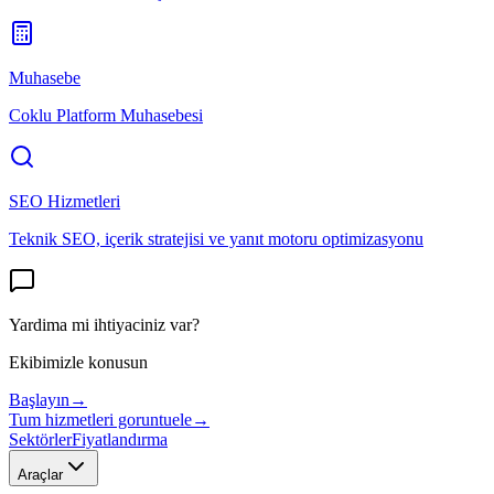
Muhasebe
Coklu Platform Muhasebesi
SEO Hizmetleri
Teknik SEO, içerik stratejisi ve yanıt motoru optimizasyonu
Yardima mi ihtiyaciniz var?
Ekibimizle konusun
Başlayın
→
Tum hizmetleri goruntuele
→
Sektörler
Fiyatlandırma
Araçlar