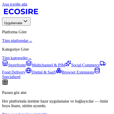
Ana içeriğe atla
Uygulamalar
Platforma Göre
Tüm platformlar
→
Kategoriye Göre
Tüm kategoriler
→
Storefronts
Multichannel & PIM
Social Commerce
Food Delivery
Digital & SaaS
Browser Extensions
Specialized
Pazara göz atın
Her platformda üretime hazır uygulamalar ve bağlayıcılar — ömür
boyu lisans, sürüm uyumlu.