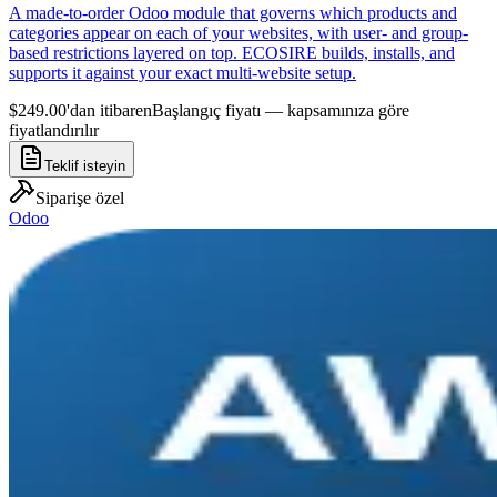
A made-to-order Odoo module that governs which products and
categories appear on each of your websites, with user- and group-
based restrictions layered on top. ECOSIRE builds, installs, and
supports it against your exact multi-website setup.
$249.00'dan itibaren
Başlangıç fiyatı — kapsamınıza göre
fiyatlandırılır
Teklif isteyin
Siparişe özel
Odoo