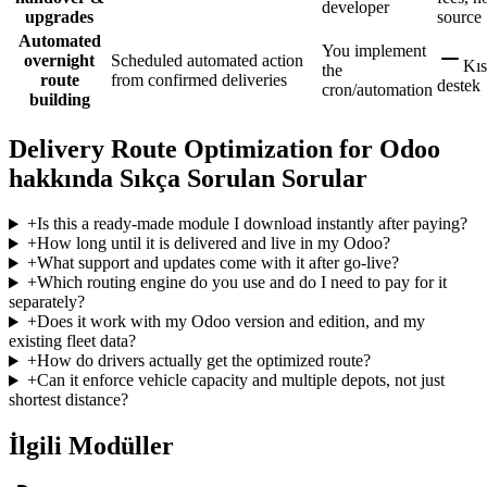
developer
upgrades
source
Automated
You implement
overnight
Scheduled automated action
Kı
the
route
from confirmed deliveries
destek
cron/automation
building
Delivery Route Optimization for Odoo
hakkında Sıkça Sorulan Sorular
+
Is this a ready-made module I download instantly after paying?
+
How long until it is delivered and live in my Odoo?
+
What support and updates come with it after go-live?
+
Which routing engine do you use and do I need to pay for it
separately?
+
Does it work with my Odoo version and edition, and my
existing fleet data?
+
How do drivers actually get the optimized route?
+
Can it enforce vehicle capacity and multiple depots, not just
shortest distance?
İlgili Modüller