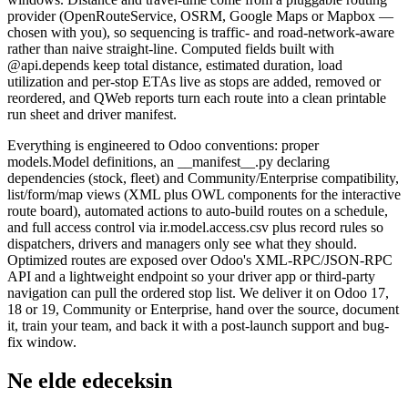
provider (OpenRouteService, OSRM, Google Maps or Mapbox —
chosen with you), so sequencing is traffic- and road-network-aware
rather than naive straight-line. Computed fields built with
@api.depends keep total distance, estimated duration, load
utilization and per-stop ETAs live as stops are added, removed or
reordered, and QWeb reports turn each route into a clean printable
run sheet and driver manifest.
Everything is engineered to Odoo conventions: proper
models.Model definitions, an __manifest__.py declaring
dependencies (stock, fleet) and Community/Enterprise compatibility,
list/form/map views (XML plus OWL components for the interactive
route board), automated actions to auto-build routes on a schedule,
and full access control via ir.model.access.csv plus record rules so
dispatchers, drivers and managers only see what they should.
Optimized routes are exposed over Odoo's XML-RPC/JSON-RPC
API and a lightweight endpoint so your driver app or third-party
navigation can pull the ordered stop list. We deliver it on Odoo 17,
18 or 19, Community or Enterprise, hand over the source, document
it, train your team, and back it with a post-launch support and bug-
fix window.
Ne elde edeceksin