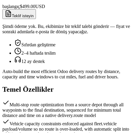
başlangıç
$
499.00
USD
Teklif isteyin
Şimdi ödeme yok. Bu, ekibimize bir teklif talebi gönderir — fiyat ve
sonraki adımlarla e-posta ile dönüş yapacağız.
Sıfırdan geliştirme
2–4 haftada teslim
12 ay destek
Auto-build the most efficient Odoo delivery routes by distance,
capacity and time windows to cut miles, fuel and driver hours.
Temel Özellikler
Multi-stop route optimization from a source depot through all
waypoints to the final destination, sequenced for minimum total
distance and time on a native delivery.route model
Vehicle capacity constraints enforced against fleet.vehicle
payload/volume so no route is over-loaded, with automatic split into