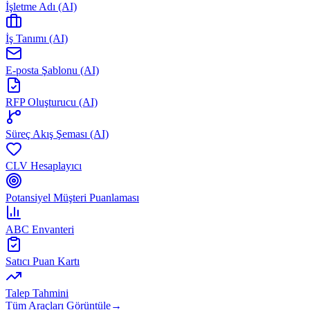
İşletme Adı (AI)
İş Tanımı (AI)
E-posta Şablonu (AI)
RFP Oluşturucu (AI)
Süreç Akış Şeması (AI)
CLV Hesaplayıcı
Potansiyel Müşteri Puanlaması
ABC Envanteri
Satıcı Puan Kartı
Talep Tahmini
Tüm Araçları Görüntüle
→