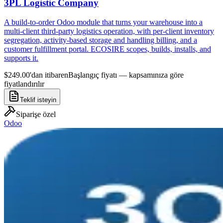
3PL Logistic Company
A build-to-order Odoo module that turns your warehouse into a
multi-client third-party logistics operation, with per-client inventory
segregation, activity-based storage and handling billing, and a
customer fulfillment portal. ECOSIRE scopes, builds, installs, and
supports it.
$249.00'dan itibaren
Başlangıç fiyatı — kapsamınıza göre
fiyatlandırılır
Teklif isteyin
Siparişe özel
Odoo