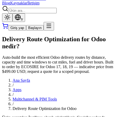
Blog
Kaynaklar
İletişim
tr
Giriş yap
Başlayın
Delivery Route Optimization for Odoo
nedir?
Auto-build the most efficient Odoo delivery routes by distance,
capacity and time windows to cut miles, fuel and driver hours. Built
to order by ECOSIRE for Odoo 17, 18, 19 — indicative price from
$499.00 USD; request a quote for a scoped proposal.
Ana Sayfa
/
Apps
/
Multichannel & PIM Tools
/
Delivery Route Optimization for Odoo