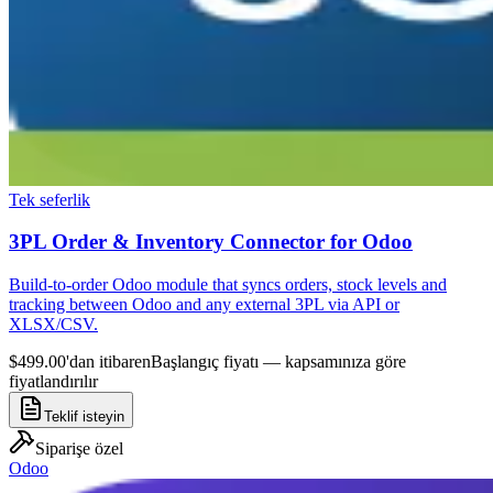
Tek seferlik
3PL Order & Inventory Connector for Odoo
Build-to-order Odoo module that syncs orders, stock levels and
tracking between Odoo and any external 3PL via API or
XLSX/CSV.
$499.00'dan itibaren
Başlangıç fiyatı — kapsamınıza göre
fiyatlandırılır
Teklif isteyin
Siparişe özel
Odoo