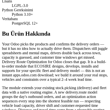
Lisans
LGPL-3.0
Python Gereksinimi
Python 3.10+
Veritabanı
PostgreSQL 12+
Bu Ürün Hakkında
Your Odoo picks the products and confirms the delivery orders —
but it has no idea how to actually drive them. Dispatchers still juggle
spreadsheets and mental maps, drivers double back across town,
capacity is guessed, and customer time windows get missed.
Delivery Route Optimization for Odoo closes that gap. It is a build-
to-order module that ECOSIRE designs, develops, installs and
supports for your specific fleet and delivery model — this is not an
instant apps.odoo.com download; we build it around your real stops,
vehicles and constraints over a typical 2–4 week lead time.
The module extends your existing stock.picking (delivery) and fleet
data with a native routing engine. A new delivery.route model
groups the day's outbound orders, and an optimization action
sequences every stop into the shortest feasible run — respecting
vehicle load capacity, driver shift and customer-requested time
windows. Distance and travel-time come from a pluggable routing