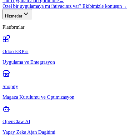
Tüm uygulamaları görüntüle
→
Özel bir uygulamaya mı ihtiyacınız var? Ekibimizle konuşun
→
Hizmetler
Platformlar
Odoo ERP'si
Uygulama ve Entegrasyon
Shopify
Magaza Kurulumu ve Optimizasyon
OpenClaw AI
Yapay Zeka Ajan Dagitimi