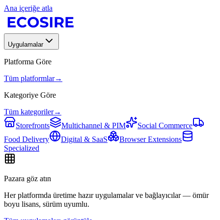
Ana içeriğe atla
Uygulamalar
Platforma Göre
Tüm platformlar
→
Kategoriye Göre
Tüm kategoriler
→
Storefronts
Multichannel & PIM
Social Commerce
Food Delivery
Digital & SaaS
Browser Extensions
Specialized
Pazara göz atın
Her platformda üretime hazır uygulamalar ve bağlayıcılar — ömür
boyu lisans, sürüm uyumlu.