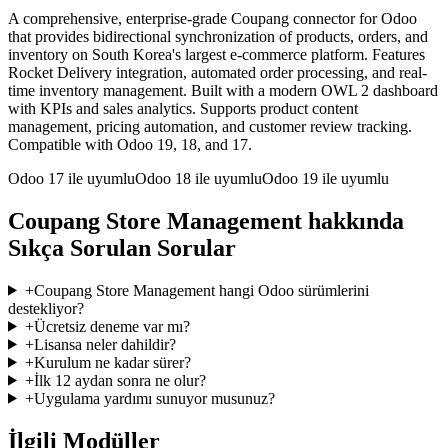
A comprehensive, enterprise-grade Coupang connector for Odoo
that provides bidirectional synchronization of products, orders, and
inventory on South Korea's largest e-commerce platform. Features
Rocket Delivery integration, automated order processing, and real-
time inventory management. Built with a modern OWL 2 dashboard
with KPIs and sales analytics. Supports product content
management, pricing automation, and customer review tracking.
Compatible with Odoo 19, 18, and 17.
Odoo 17 ile uyumlu
Odoo 18 ile uyumlu
Odoo 19 ile uyumlu
Coupang Store Management hakkında
Sıkça Sorulan Sorular
+
Coupang Store Management hangi Odoo sürümlerini
destekliyor?
+
Ücretsiz deneme var mı?
+
Lisansa neler dahildir?
+
Kurulum ne kadar sürer?
+
İlk 12 aydan sonra ne olur?
+
Uygulama yardımı sunuyor musunuz?
İlgili Modüller