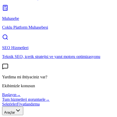
Muhasebe
Coklu Platform Muhasebesi
SEO Hizmetleri
Teknik SEO, içerik stratejisi ve yanıt motoru optimizasyonu
Yardima mi ihtiyaciniz var?
Ekibimizle konusun
Başlayın
→
Tum hizmetleri goruntuele
→
Sektörler
Fiyatlandırma
Araçlar