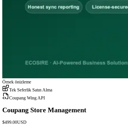
Örnek önizleme
Tek Seferlik Satın Alma
Coupang Wing API
Coupang Store Management
$
499.00
USD