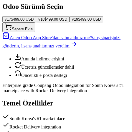
Odoo Sürümü Seçin
v
17
$
499.00
USD
v
18
$
499.00
USD
v
19
$
499.00
USD
Sepete Ekle
Zaten Odoo App Store'dan satın aldınız mı?
Satış siparişinizi
gönderin, lisans anahtarınızı verelim.
Anında indirme erişimi
Ücretsiz güncellemeler dahil
Öncelikli e-posta desteği
Enterprise-grade Coupang-Odoo integration for South Korea's #1
marketplace with Rocket Delivery integration
Temel Özellikler
South Korea's #1 marketplace
Rocket Delivery integration