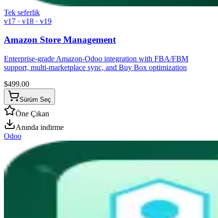
Tek seferlik
v17 · v18 · v19
Amazon Store Management
Enterprise-grade Amazon-Odoo integration with FBA/FBM
support, multi-marketplace sync, and Buy Box optimization
$
499.00
Sürüm Seç
Öne Çıkan
Anında indirme
Odoo