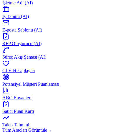
İşletme Adı (AI)
İş Tanımı (AI)
E-posta Şablonu (AI)
RFP Oluşturucu (AI)
Süreç Akış Şeması (AI)
CLV Hesaplayıcı
Potansiyel Müşteri Puanlaması
ABC Envanteri
Satıcı Puan Kartı
Talep Tahmini
Tüm Araçları Görüntüle
→