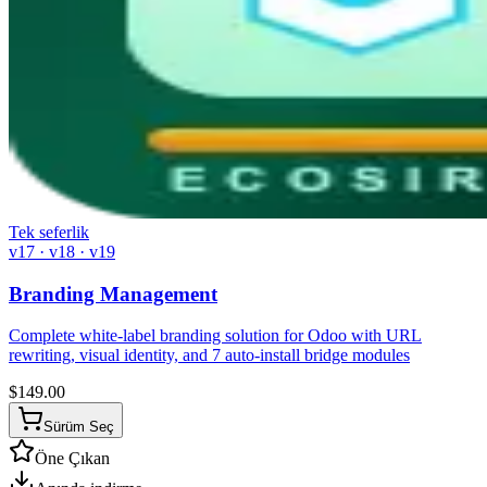
Tek seferlik
v17 · v18 · v19
Branding Management
Complete white-label branding solution for Odoo with URL
rewriting, visual identity, and 7 auto-install bridge modules
$
149.00
Sürüm Seç
Öne Çıkan