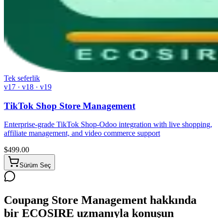
Tek seferlik
v17 · v18 · v19
TikTok Shop Store Management
Enterprise-grade TikTok Shop-Odoo integration with live shopping,
affiliate management, and video commerce support
$
499.00
Sürüm Seç
Coupang Store Management hakkında
bir ECOSIRE uzmanıyla konuşun