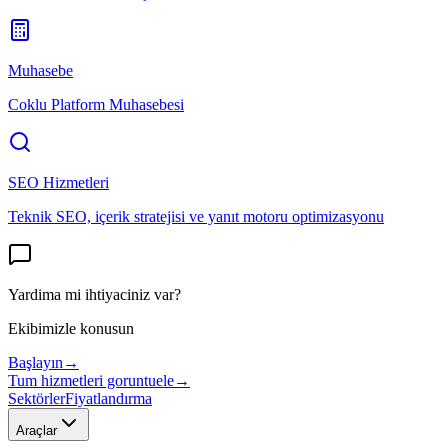
Muhasebe
Coklu Platform Muhasebesi
SEO Hizmetleri
Teknik SEO, içerik stratejisi ve yanıt motoru optimizasyonu
Yardima mi ihtiyaciniz var?
Ekibimizle konusun
Başlayın
→
Tum hizmetleri goruntuele
→
Sektörler
Fiyatlandırma
Araçlar