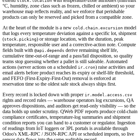
extend
with temperature-zone attributes (min/max
stock.location
°C, humidity, zone class such as frozen, chilled or ambient) so your
warehouse map reflects reality, and we enforce that perishable
products can only be reserved and picked from a compatible zone.
At the heart of the module is a new
model
cold.chain.excursion
that logs every temperature deviation against a specific lot, shipment
(
) or storage location, with the duration, peak
stock.picking
temperature, responsible user and a corrective-action note. Compute
fields built with
derive remaining shelf life,
@api.depends
cumulative time-out-of-range and a pass/fail disposition, so quality
teams stop guessing whether a pallet is still saleable. Automated
actions (server actions on a scheduled
) raise activities and
ir.cron
email alerts before product reaches its expiry or shelf-life threshold,
and FEFO (First-Expiry-First-Out) removal is enforced at
reservation time so the oldest safe stock always ships first.
Every record is locked down with proper
ir.model.access.csv
rights and record rules — warehouse operators log excursions, QA
approves dispositions, and auditors get read-only visibility — so the
data holds up under scrutiny. QWeb PDF reports produce cold-chain
compliance certificates, temperature-log summaries and shipment
condition reports you can hand to a customer or regulator. Ingestion
of readings from IoT loggers or 3PL portals is available through
Odoo's XML-RPC / JSON-RPC API or scheduled imports, so live
sensor data flows into the same auditable record.