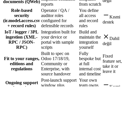
değil
documents (QWeb)
reports
from scratch
Role-based
Operator / QA /
You define
security
auditor roles
all access
Kısmi
(ir.model.access.csv
configured for
and record
destek
+ record rules)
defensible records
rules
IoT / logger / 3PL
Integration built for
Build and
ingestion (XML-
your device or
maintain the
Dahil
RPC / JSON-
portal with sample
integration
değil
RPC)
scripts
yourself
Built to spec on
Fully
Fixed
Fit to your ranges,
Odoo 17/18/19,
bespoke but
feature set,
editions and
Community or
at full
take it or
regulations
Enterprise, with
internal cost
leave it
source handover
and timeline
Post-launch support
Your own
Ongoing support
window plus
team owns
Kısmi
& version
upgrade services
all
destek
upgrades
across 17/18/19
maintenance
Cold Chain & Temperature-Controlled
Logistics for Odoo hakkında Sıkça
Sorulan Sorular