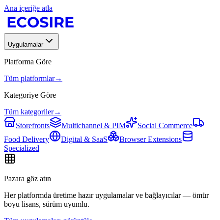
Ana içeriğe atla
Uygulamalar
Platforma Göre
Tüm platformlar
→
Kategoriye Göre
Tüm kategoriler
→
Storefronts
Multichannel & PIM
Social Commerce
Food Delivery
Digital & SaaS
Browser Extensions
Specialized
Pazara göz atın
Her platformda üretime hazır uygulamalar ve bağlayıcılar — ömür
boyu lisans, sürüm uyumlu.