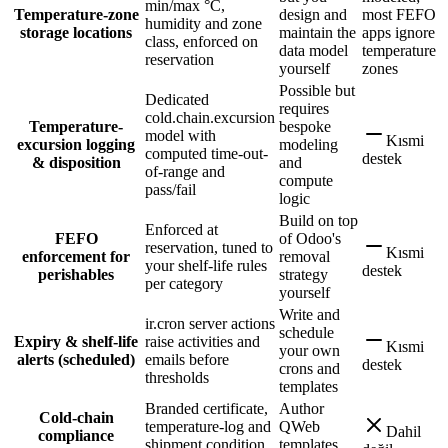
min/max °C,
Temperature-zone
design and
most FEFO
humidity and zone
storage locations
maintain the
apps ignore
class, enforced on
data model
temperature
reservation
yourself
zones
Possible but
Dedicated
requires
cold.chain.excursion
Temperature-
bespoke
model with
Kısmi
excursion logging
modeling
computed time-out-
destek
& disposition
and
of-range and
compute
pass/fail
logic
Build on top
Enforced at
FEFO
of Odoo's
reservation, tuned to
Kısmi
enforcement for
removal
your shelf-life rules
destek
perishables
strategy
per category
yourself
Write and
ir.cron server actions
schedule
Expiry & shelf-life
raise activities and
Kısmi
your own
alerts (scheduled)
emails before
destek
crons and
thresholds
templates
Branded certificate,
Author
Cold-chain
temperature-log and
QWeb
Dahil
compliance
shipment condition
templates