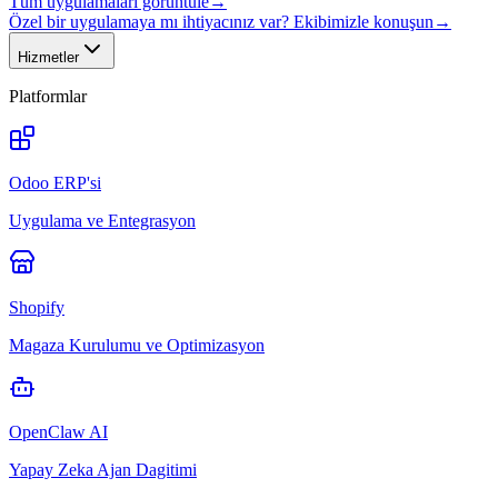
Tüm uygulamaları görüntüle
→
Özel bir uygulamaya mı ihtiyacınız var? Ekibimizle konuşun
→
Hizmetler
Platformlar
Odoo ERP'si
Uygulama ve Entegrasyon
Shopify
Magaza Kurulumu ve Optimizasyon
OpenClaw AI
Yapay Zeka Ajan Dagitimi