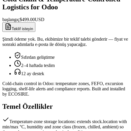
Logistics for Odoo
başlangıç
$
499.00
USD
Teklif isteyin
Şimdi ödeme yok. Bu, ekibimize bir teklif talebi gönderir — fiyat ve
sonraki adımlarla e-posta ile dönüş yapacağız.
Sıfırdan geliştirme
2–4 haftada teslim
12 ay destek
Cold-chain control in Odoo: temperature zones, FEFO, excursion
logging, shelf-life alerts and compliance reports. Built and installed
by ECOSIRE.
Temel Özellikler
Temperature-zone storage locations: extends stock.location with
min/max °C, humidity and zone class (frozen, chilled, ambient) so