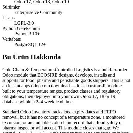
Odoo 17, Odoo 18, Odoo 19
Sürümler
Enterprise ve Community
Lisans
LGPL-3.0
Python Gereksinimi
Python 3.10+
Veritabanı
PostgreSQL 12+
Bu Ürün Hakkında
Cold Chain & Temperature-Controlled Logistics is a build-to-order
Odoo module that ECOSIRE designs, develops, installs and
supports for food, pharma and perishable-goods shippers. This is not
an instant apps.odoo.com download — it is a custom-fit module
built to your temperature ranges, product classes and regulatory
obligations, then deployed into your own Odoo 17, 18 or 19
database within a 2–4 week lead time.
Standard Odoo Inventory tracks lots, expiry dates and FEFO
removal, but it has no concept of a temperature zone, a monitored
excursion, or an auditable cold-chain record that a food-safety or
pharma inspector will accept. This module closes that gap. We