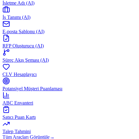
İşletme Adı (AI)
İş Tanımı (AI)
E-posta Şablonu (AI)
RFP Oluşturucu (AI)
Süreç Akış Şeması (AI)
CLV Hesaplayıcı
Potansiyel Müşteri Puanlaması
ABC Envanteri
Satıcı Puan Kartı
Talep Tahmini
Tüm Araçları Görüntüle
→