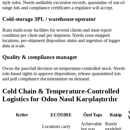
style rules. Needs auditable excursion records, quarantine of out-of-
range lots and compliance certificates a regulator will accept.
Cold-storage 3PL / warehouse operator
Runs multi-zone facilities for several clients and must report
condition per client and per shipment. Needs zone-mapped
locations, per-shipment disposition status and ingestion of logger
data at scale.
Quality & compliance manager
Owns the pass/fail decision on temperature-controlled stock. Needs
role-based rights to approve dispositions, release quarantined lots
and pull compliance documentation on demand.
Cold Chain & Temperature-Controlled
Logistics for Odoo Nasıl Karşılaştırılır
Kriter
ECOSIRE
Özel Yapı
Rakip
Y
Achievable
Rarely
Locations carry
but you
modeled;