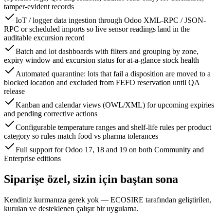
tamper-evident records
IoT / logger data ingestion through Odoo XML-RPC / JSON-
RPC or scheduled imports so live sensor readings land in the
auditable excursion record
Batch and lot dashboards with filters and grouping by zone,
expiry window and excursion status for at-a-glance stock health
Automated quarantine: lots that fail a disposition are moved to a
blocked location and excluded from FEFO reservation until QA
release
Kanban and calendar views (OWL/XML) for upcoming expiries
and pending corrective actions
Configurable temperature ranges and shelf-life rules per product
category so rules match food vs pharma tolerances
Full support for Odoo 17, 18 and 19 on both Community and
Enterprise editions
Siparişe özel, sizin için baştan sona
Kendiniz kurmanıza gerek yok — ECOSIRE tarafından geliştirilen,
kurulan ve desteklenen çalışır bir uygulama.