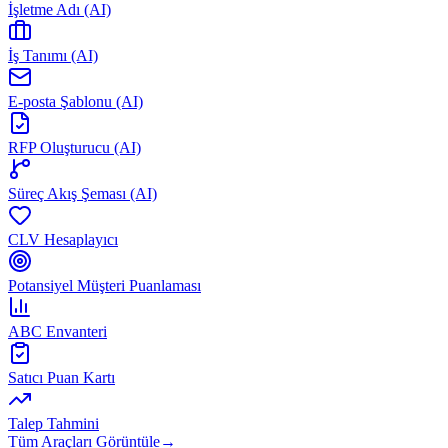
İşletme Adı (AI)
İş Tanımı (AI)
E-posta Şablonu (AI)
RFP Oluşturucu (AI)
Süreç Akış Şeması (AI)
CLV Hesaplayıcı
Potansiyel Müşteri Puanlaması
ABC Envanteri
Satıcı Puan Kartı
Talep Tahmini
Tüm Araçları Görüntüle
→