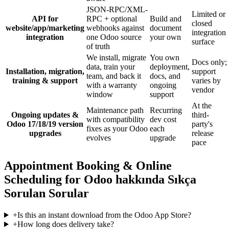
JSON-RPC/XML-
Limited or
API for
RPC + optional
Build and
closed
website/app/marketing
webhooks against
document
integration
integration
one Odoo source
your own
surface
of truth
We install, migrate
You own
Docs only;
data, train your
deployment,
Installation, migration,
support
team, and back it
docs, and
training & support
varies by
with a warranty
ongoing
vendor
window
support
At the
Maintenance path
Recurring
Ongoing updates &
third-
with compatibility
dev cost
Odoo 17/18/19 version
party's
fixes as your Odoo
each
upgrades
release
evolves
upgrade
pace
Appointment Booking & Online
Scheduling for Odoo hakkında Sıkça
Sorulan Sorular
+
Is this an instant download from the Odoo App Store?
+
How long does delivery take?