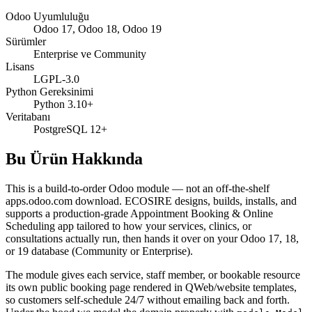
Odoo Uyumluluğu
Odoo 17, Odoo 18, Odoo 19
Sürümler
Enterprise ve Community
Lisans
LGPL-3.0
Python Gereksinimi
Python 3.10+
Veritabanı
PostgreSQL 12+
Bu Ürün Hakkında
This is a build-to-order Odoo module — not an off-the-shelf
apps.odoo.com download. ECOSIRE designs, builds, installs, and
supports a production-grade Appointment Booking & Online
Scheduling app tailored to how your services, clinics, or
consultations actually run, then hands it over on your Odoo 17, 18,
or 19 database (Community or Enterprise).
The module gives each service, staff member, or bookable resource
its own public booking page rendered in QWeb/website templates,
so customers self-schedule 24/7 without emailing back and forth.