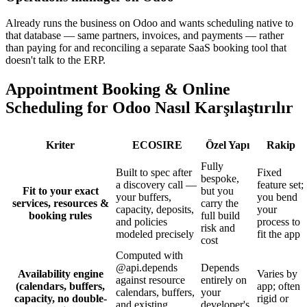
Already runs the business on Odoo and wants scheduling native to
that database — same partners, invoices, and payments — rather
than paying for and reconciling a separate SaaS booking tool that
doesn't talk to the ERP.
Appointment Booking & Online
Scheduling for Odoo Nasıl Karşılaştırılır
Kriter
ECOSIRE
Özel Yapı
Rakip
Fully
Built to spec after
Fixed
bespoke,
a discovery call —
feature set;
Fit to your exact
but you
your buffers,
you bend
services, resources &
carry the
capacity, deposits,
your
booking rules
full build
and policies
process to
risk and
modeled precisely
fit the app
cost
Computed with
@api.depends
Depends
Availability engine
Varies by
against resource
entirely on
(calendars, buffers,
app; often
calendars, buffers,
your
capacity, no double-
rigid or
and existing
developer's