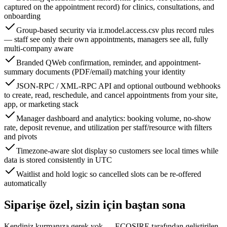
captured on the appointment record) for clinics, consultations, and
onboarding
Group-based security via ir.model.access.csv plus record rules
— staff see only their own appointments, managers see all, fully
multi-company aware
Branded QWeb confirmation, reminder, and appointment-
summary documents (PDF/email) matching your identity
JSON-RPC / XML-RPC API and optional outbound webhooks
to create, read, reschedule, and cancel appointments from your site,
app, or marketing stack
Manager dashboard and analytics: booking volume, no-show
rate, deposit revenue, and utilization per staff/resource with filters
and pivots
Timezone-aware slot display so customers see local times while
data is stored consistently in UTC
Waitlist and hold logic so cancelled slots can be re-offered
automatically
Siparişe özel, sizin için baştan sona
Kendiniz kurmanıza gerek yok — ECOSIRE tarafından geliştirilen,