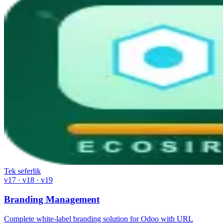
Tek seferlik
v17 · v18 · v19
Branding Management
Complete white-label branding solution for Odoo with URL