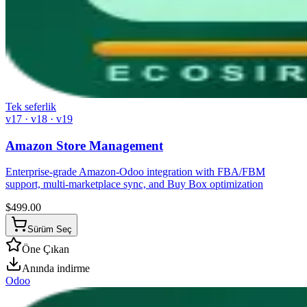
Tek seferlik
v17 · v18 · v19
Amazon Store Management
Enterprise-grade Amazon-Odoo integration with FBA/FBM
support, multi-marketplace sync, and Buy Box optimization
$
499.00
Sürüm Seç
Öne Çıkan
Anında indirme
Odoo