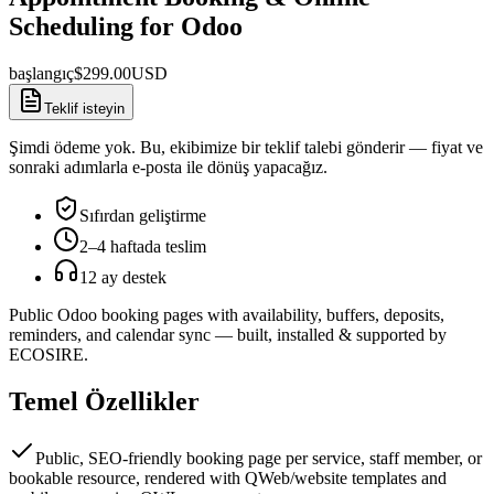
Scheduling for Odoo
başlangıç
$
299.00
USD
Teklif isteyin
Şimdi ödeme yok. Bu, ekibimize bir teklif talebi gönderir — fiyat ve
sonraki adımlarla e-posta ile dönüş yapacağız.
Sıfırdan geliştirme
2–4 haftada teslim
12 ay destek
Public Odoo booking pages with availability, buffers, deposits,
reminders, and calendar sync — built, installed & supported by
ECOSIRE.
Temel Özellikler
Public, SEO-friendly booking page per service, staff member, or
bookable resource, rendered with QWeb/website templates and