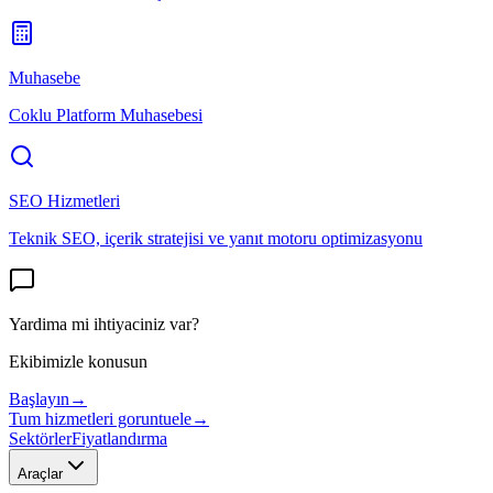
Muhasebe
Coklu Platform Muhasebesi
SEO Hizmetleri
Teknik SEO, içerik stratejisi ve yanıt motoru optimizasyonu
Yardima mi ihtiyaciniz var?
Ekibimizle konusun
Başlayın
→
Tum hizmetleri goruntuele
→
Sektörler
Fiyatlandırma
Araçlar