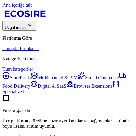
Ana içeriğe atla
Uygulamalar
Platforma Göre
Tüm platformlar
→
Kategoriye Göre
Tüm kategoriler
→
Storefronts
Multichannel & PIM
Social Commerce
Food Delivery
Digital & SaaS
Browser Extensions
Specialized
Pazara göz atın
Her platformda üretime hazır uygulamalar ve bağlayıcılar — ömür
boyu lisans, sürüm uyumlu.