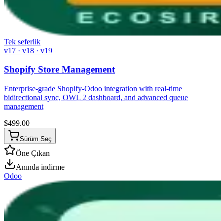
Tek seferlik
v17 · v18 · v19
Shopify Store Management
Enterprise-grade Shopify-Odoo integration with real-time
bidirectional sync, OWL 2 dashboard, and advanced queue
management
$
499.00
Sürüm Seç
Öne Çıkan
Anında indirme
Odoo