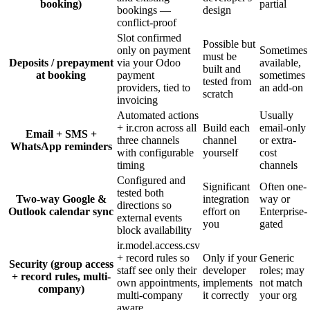
booking)
partial
bookings —
design
conflict-proof
Slot confirmed
Possible but
only on payment
Sometimes
must be
Deposits / prepayment
via your Odoo
available,
built and
at booking
payment
sometimes
tested from
providers, tied to
an add-on
scratch
invoicing
Automated actions
Usually
+ ir.cron across all
Build each
email-only
Email + SMS +
three channels
channel
or extra-
WhatsApp reminders
with configurable
yourself
cost
timing
channels
Configured and
Significant
Often one-
tested both
Two-way Google &
integration
way or
directions so
Outlook calendar sync
effort on
Enterprise-
external events
you
gated
block availability
ir.model.access.csv
+ record rules so
Only if your
Generic
Security (group access
staff see only their
developer
roles; may
+ record rules, multi-
own appointments,
implements
not match
company)
multi-company
it correctly
your org
aware