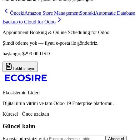
Önceki
Amazon Store Management
Sonraki
Automatic Database
Backup to Cloud for Odoo
Appointment Booking & Online Scheduling for Odoo
Şimdi ödeme yok — fiyatı e-posta ile göndeririz.
başlangıç
$
299.00
USD
Teklif isteyin
Ekosistemin Lideri
Dijital ürün vitrini ve tam Odoo 19 Enterprise platformu.
Küresel · Önce uzaktan
Güncel kalın
E-posta adresinizi girin
Abone ol