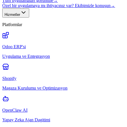
Tüm uygulamaları görüntüle
→
Özel bir uygulamaya mı ihtiyacınız var? Ekibimizle konuşun
→
Hizmetler
Platformlar
Odoo ERP'si
Uygulama ve Entegrasyon
Shopify
Magaza Kurulumu ve Optimizasyon
OpenClaw AI
Yapay Zeka Ajan Dagitimi