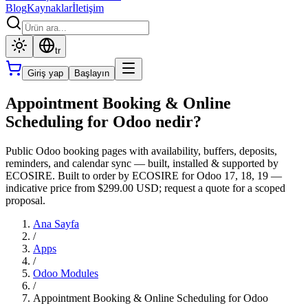
Blog
Kaynaklar
İletişim
tr
Giriş yap
Başlayın
Appointment Booking & Online
Scheduling for Odoo nedir?
Public Odoo booking pages with availability, buffers, deposits,
reminders, and calendar sync — built, installed & supported by
ECOSIRE. Built to order by ECOSIRE for Odoo 17, 18, 19 —
indicative price from $299.00 USD; request a quote for a scoped
proposal.
Ana Sayfa
/
Apps
/
Odoo Modules
/
Appointment Booking & Online Scheduling for Odoo