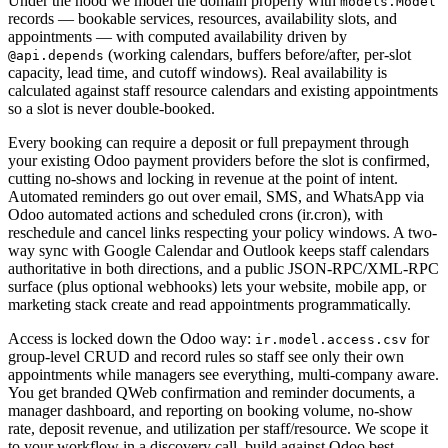
Under the hood we model the domain properly with
models.Model
records — bookable services, resources, availability slots, and
appointments — with computed availability driven by
(working calendars, buffers before/after, per-slot
@api.depends
capacity, lead time, and cutoff windows). Real availability is
calculated against staff resource calendars and existing appointments
so a slot is never double-booked.
Every booking can require a deposit or full prepayment through
your existing Odoo payment providers before the slot is confirmed,
cutting no-shows and locking in revenue at the point of intent.
Automated reminders go out over email, SMS, and WhatsApp via
Odoo automated actions and scheduled crons (ir.cron), with
reschedule and cancel links respecting your policy windows. A two-
way sync with Google Calendar and Outlook keeps staff calendars
authoritative in both directions, and a public JSON-RPC/XML-RPC
surface (plus optional webhooks) lets your website, mobile app, or
marketing stack create and read appointments programmatically.
Access is locked down the Odoo way:
for
ir.model.access.csv
group-level CRUD and record rules so staff see only their own
appointments while managers see everything, multi-company aware.
You get branded QWeb confirmation and reminder documents, a
manager dashboard, and reporting on booking volume, no-show
rate, deposit revenue, and utilization per staff/resource. We scope it
to your workflow in a discovery call, build against Odoo best