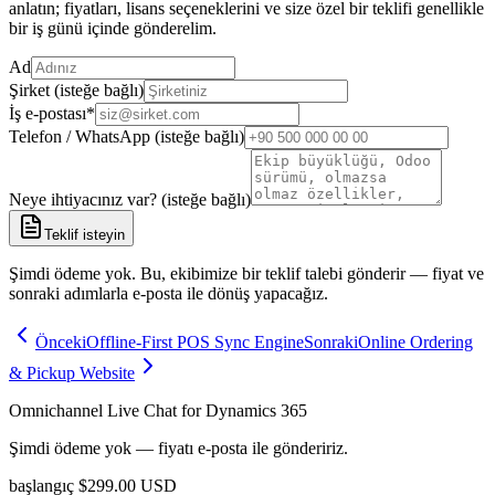
anlatın; fiyatları, lisans seçeneklerini ve size özel bir teklifi genellikle
bir iş günü içinde gönderelim.
Ad
Şirket (isteğe bağlı)
İş e-postası
*
Telefon / WhatsApp (isteğe bağlı)
Neye ihtiyacınız var? (isteğe bağlı)
Teklif isteyin
Şimdi ödeme yok. Bu, ekibimize bir teklif talebi gönderir — fiyat ve
sonraki adımlarla e-posta ile dönüş yapacağız.
Önceki
Offline-First POS Sync Engine
Sonraki
Online Ordering
& Pickup Website
Omnichannel Live Chat for Dynamics 365
Şimdi ödeme yok — fiyatı e-posta ile göndeririz.
başlangıç
$
299.00
USD