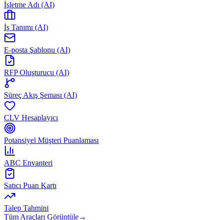
İşletme Adı (AI)
İş Tanımı (AI)
E-posta Şablonu (AI)
RFP Oluşturucu (AI)
Süreç Akış Şeması (AI)
CLV Hesaplayıcı
Potansiyel Müşteri Puanlaması
ABC Envanteri
Satıcı Puan Kartı
Talep Tahmini
Tüm Araçları Görüntüle
→