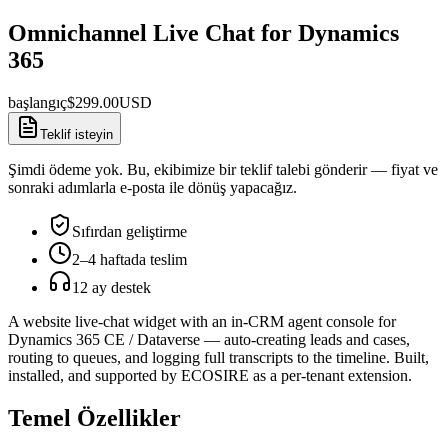
Omnichannel Live Chat for Dynamics
365
başlangıç
$
299.00
USD
Teklif isteyin
Şimdi ödeme yok. Bu, ekibimize bir teklif talebi gönderir — fiyat ve
sonraki adımlarla e-posta ile dönüş yapacağız.
Sıfırdan geliştirme
2–4 haftada teslim
12 ay destek
A website live-chat widget with an in-CRM agent console for
Dynamics 365 CE / Dataverse — auto-creating leads and cases,
routing to queues, and logging full transcripts to the timeline. Built,
installed, and supported by ECOSIRE as a per-tenant extension.
Temel Özellikler