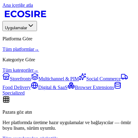
Ana içeriğe atla
Uygulamalar
Platforma Göre
Tüm platformlar
→
Kategoriye Göre
Tüm kategoriler
→
Storefronts
Multichannel & PIM
Social Commerce
Food Delivery
Digital & SaaS
Browser Extensions
Specialized
Pazara göz atın
Her platformda üretime hazır uygulamalar ve bağlayıcılar — ömür
boyu lisans, sürüm uyumlu.