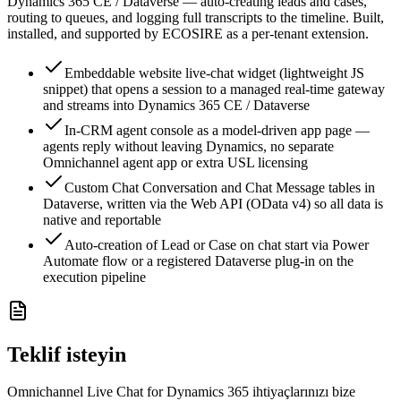
Dynamics 365 CE / Dataverse — auto-creating leads and cases,
routing to queues, and logging full transcripts to the timeline. Built,
installed, and supported by ECOSIRE as a per-tenant extension.
Embeddable website live-chat widget (lightweight JS
snippet) that opens a session to a managed real-time gateway
and streams into Dynamics 365 CE / Dataverse
In-CRM agent console as a model-driven app page —
agents reply without leaving Dynamics, no separate
Omnichannel agent app or extra USL licensing
Custom Chat Conversation and Chat Message tables in
Dataverse, written via the Web API (OData v4) so all data is
native and reportable
Auto-creation of Lead or Case on chat start via Power
Automate flow or a registered Dataverse plug-in on the
execution pipeline
Teklif isteyin
Omnichannel Live Chat for Dynamics 365 ihtiyaçlarınızı bize