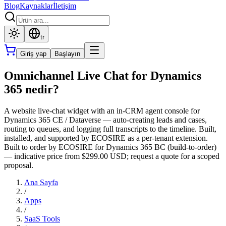
Blog
Kaynaklar
İletişim
tr
Giriş yap
Başlayın
Omnichannel Live Chat for Dynamics
365 nedir?
A website live-chat widget with an in-CRM agent console for
Dynamics 365 CE / Dataverse — auto-creating leads and cases,
routing to queues, and logging full transcripts to the timeline. Built,
installed, and supported by ECOSIRE as a per-tenant extension.
Built to order by ECOSIRE for Dynamics 365 BC (build-to-order)
— indicative price from $299.00 USD; request a quote for a scoped
proposal.
Ana Sayfa
/
Apps
/
SaaS Tools