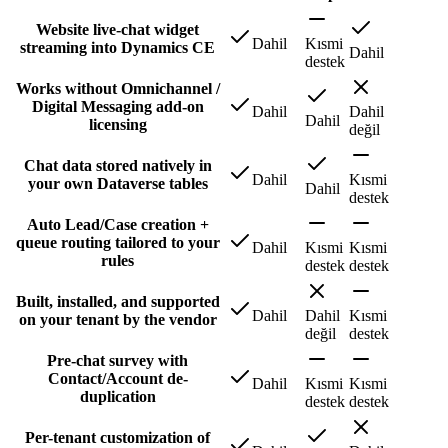
Website live-chat widget
Dahil
Kısmi
streaming into Dynamics CE
Dahil
destek
Works without Omnichannel /
Digital Messaging add-on
Dahil
Dahil
Dahil
licensing
değil
Chat data stored natively in
Dahil
Kısmi
your own Dataverse tables
Dahil
destek
Auto Lead/Case creation +
queue routing tailored to your
Dahil
Kısmi
Kısmi
rules
destek
destek
Built, installed, and supported
Dahil
Dahil
Kısmi
on your tenant by the vendor
değil
destek
Pre-chat survey with
Contact/Account de-
Dahil
Kısmi
Kısmi
duplication
destek
destek
Per-tenant customization of