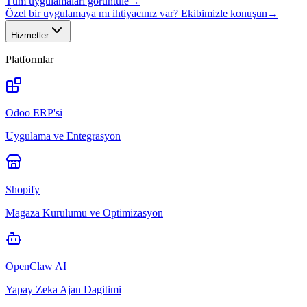
Tüm uygulamaları görüntüle
→
Özel bir uygulamaya mı ihtiyacınız var? Ekibimizle konuşun
→
Hizmetler
Platformlar
Odoo ERP'si
Uygulama ve Entegrasyon
Shopify
Magaza Kurulumu ve Optimizasyon
OpenClaw AI
Yapay Zeka Ajan Dagitimi