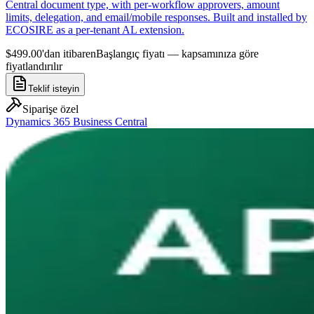
Central document type, with per-workflow approvers, amount
limits, delegation, and email/mobile responses. Built and installed by
ECOSIRE as a per-tenant AL extension.
$499.00'dan itibaren
Başlangıç fiyatı — kapsamınıza göre
fiyatlandırılır
Teklif isteyin
Siparişe özel
Dynamics 365 Business Central