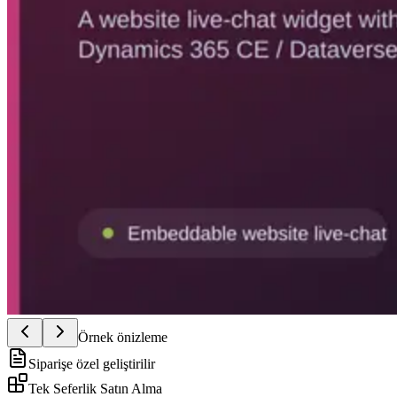
Örnek önizleme
Siparişe özel geliştirilir
Tek Seferlik Satın Alma