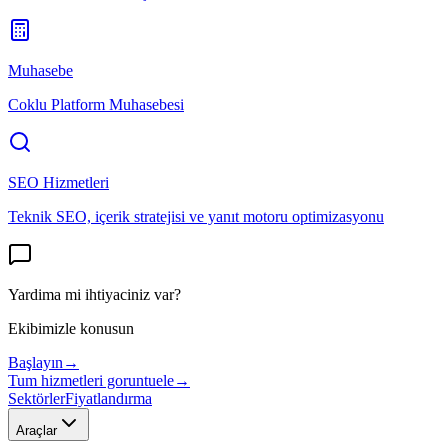
Muhasebe
Coklu Platform Muhasebesi
SEO Hizmetleri
Teknik SEO, içerik stratejisi ve yanıt motoru optimizasyonu
Yardima mi ihtiyaciniz var?
Ekibimizle konusun
Başlayın
→
Tum hizmetleri goruntuele
→
Sektörler
Fiyatlandırma
Araçlar