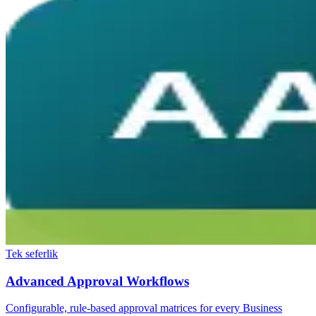
Tek seferlik
Advanced Approval Workflows
Configurable, rule-based approval matrices for every Business