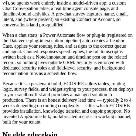
v4), so agents work entirely inside a model-driven app: a custom
Chat Conversation table, a real-time agent console page, and
timeline-bound activities. A pre-chat survey captures name, email,
intent, and (where present) an existing Contact or Account, so
conversations land pre-qualified.
When a chat starts, a Power Automate flow or plug-in (registered on
the Dataverse plug-in execution pipeline) auto-creates a Lead or
Case, applies your routing rules, and assigns to the correct queue
and agent. Canned responses speed replies; the full transcript is
written back as a Note/annotation and timeline post on the related
record, so nothing lives outside CRM. Security is enforced with
dedicated security roles and field-level security, and background
reconciliation runs as a scheduled flow.
Because it is a per-tenant build, ECOSIRE tailors tables, routing
logic, survey fields, and widget styling to your process, then deploys
to your sandbox first and promotes a managed solution to
production. There is an honest delivery lead time — typically 2 to 4
weeks depending on routing complexity — after which ECOSIRE
provides installation, knowledge transfer, and ongoing support. No
invented AppSource link, no fabricated metrics: a working channel,
built for your tenant.
Ne elde edeceksin