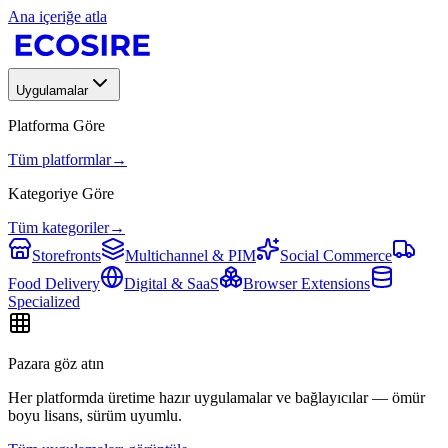
Ana içeriğe atla
Uygulamalar
Platforma Göre
Tüm platformlar
→
Kategoriye Göre
Tüm kategoriler
→
Storefronts
Multichannel & PIM
Social Commerce
Food Delivery
Digital & SaaS
Browser Extensions
Specialized
Pazara göz atın
Her platformda üretime hazır uygulamalar ve bağlayıcılar — ömür
boyu lisans, sürüm uyumlu.