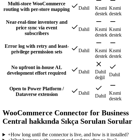
Multi-store WooCommerce
Dahil
Kısmi
Kısmi
routing with per-store mapping
destek
destek
Near-real-time inventory and
price sync via event
Dahil
Kısmi
Kısmi
subscribers
destek
destek
Error log with retry and least-
Dahil
Kısmi
Kısmi
privilege permission sets
destek
destek
No upfront in-house AL
Dahil
Dahil
development effort required
Dahil
değil
Open to Power Platform /
Dahil
Kısmi
Dataverse extension
Dahil
destek
WooCommerce Connector for Business
Central hakkında Sıkça Sorulan Sorular
+
How long until the connector is live, and how is it installed?