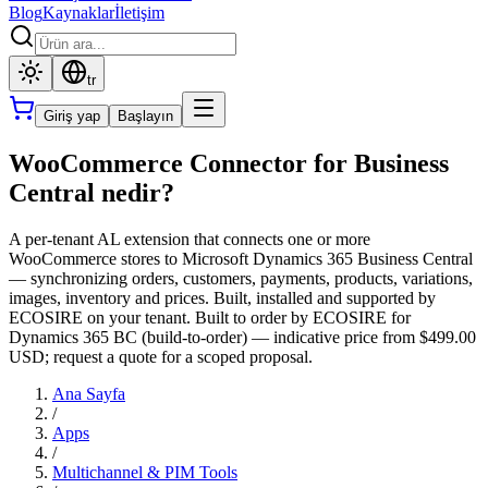
Blog
Kaynaklar
İletişim
tr
Giriş yap
Başlayın
WooCommerce Connector for Business
Central nedir?
A per-tenant AL extension that connects one or more
WooCommerce stores to Microsoft Dynamics 365 Business Central
— synchronizing orders, customers, payments, products, variations,
images, inventory and prices. Built, installed and supported by
ECOSIRE on your tenant. Built to order by ECOSIRE for
Dynamics 365 BC (build-to-order) — indicative price from $499.00
USD; request a quote for a scoped proposal.
Ana Sayfa
/
Apps
/
Multichannel & PIM Tools