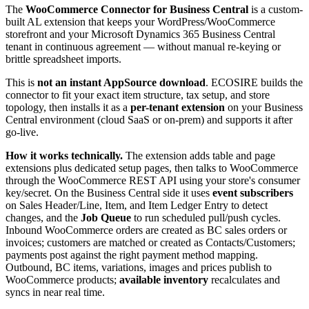
The
WooCommerce Connector for Business Central
is a custom-
built AL extension that keeps your WordPress/WooCommerce
storefront and your Microsoft Dynamics 365 Business Central
tenant in continuous agreement — without manual re-keying or
brittle spreadsheet imports.
This is
not an instant AppSource download
. ECOSIRE builds the
connector to fit your exact item structure, tax setup, and store
topology, then installs it as a
per-tenant extension
on your Business
Central environment (cloud SaaS or on-prem) and supports it after
go-live.
How it works technically.
The extension adds table and page
extensions plus dedicated setup pages, then talks to WooCommerce
through the WooCommerce REST API using your store's consumer
key/secret. On the Business Central side it uses
event subscribers
on Sales Header/Line, Item, and Item Ledger Entry to detect
changes, and the
Job Queue
to run scheduled pull/push cycles.
Inbound WooCommerce orders are created as BC sales orders or
invoices; customers are matched or created as Contacts/Customers;
payments post against the right payment method mapping.
Outbound, BC items, variations, images and prices publish to
WooCommerce products;
available inventory
recalculates and
syncs in near real time.