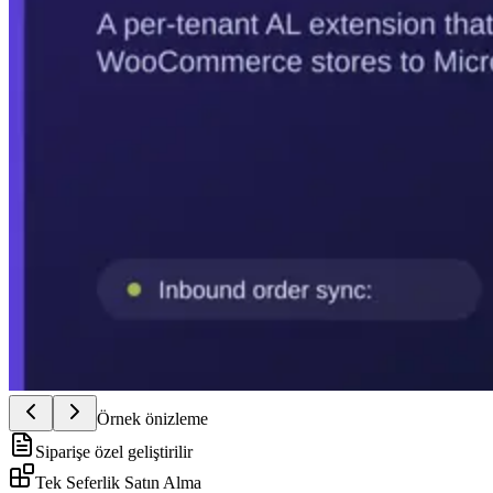
Örnek önizleme
Siparişe özel geliştirilir
Tek Seferlik Satın Alma