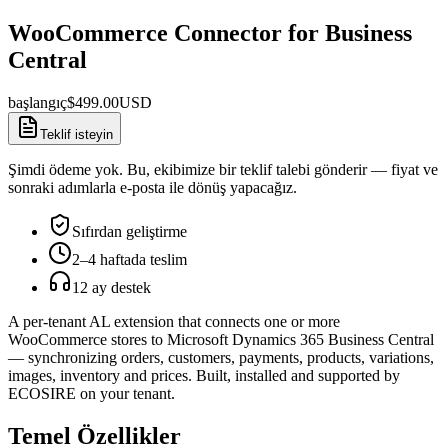
WooCommerce Connector for Business
Central
başlangıç
$
499.00
USD
Teklif isteyin
Şimdi ödeme yok. Bu, ekibimize bir teklif talebi gönderir — fiyat ve
sonraki adımlarla e-posta ile dönüş yapacağız.
Sıfırdan geliştirme
2–4 haftada teslim
12 ay destek
A per-tenant AL extension that connects one or more
WooCommerce stores to Microsoft Dynamics 365 Business Central
— synchronizing orders, customers, payments, products, variations,
images, inventory and prices. Built, installed and supported by
ECOSIRE on your tenant.
Temel Özellikler