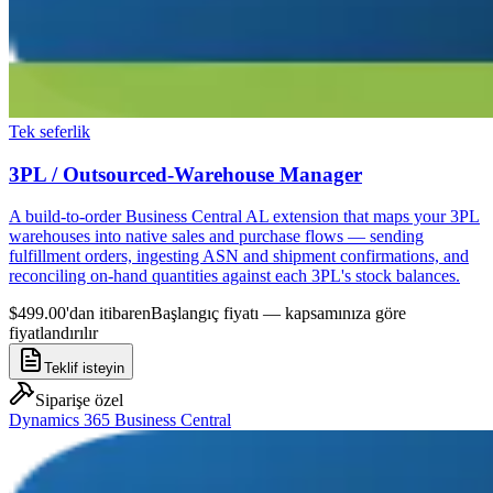
Tek seferlik
3PL / Outsourced-Warehouse Manager
A build-to-order Business Central AL extension that maps your 3PL
warehouses into native sales and purchase flows — sending
fulfillment orders, ingesting ASN and shipment confirmations, and
reconciling on-hand quantities against each 3PL's stock balances.
$499.00'dan itibaren
Başlangıç fiyatı — kapsamınıza göre
fiyatlandırılır
Teklif isteyin
Siparişe özel
Dynamics 365 Business Central