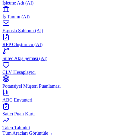
İşletme Adı (AI)
İş Tanımı (AI)
E-posta Şablonu (AI)
RFP Oluşturucu (AI)
Süreç Akış Şeması (AI)
CLV Hesaplayıcı
Potansiyel Müşteri Puanlaması
ABC Envanteri
Satıcı Puan Kartı
Talep Tahmini
Tüm Araçları Görüntüle
→