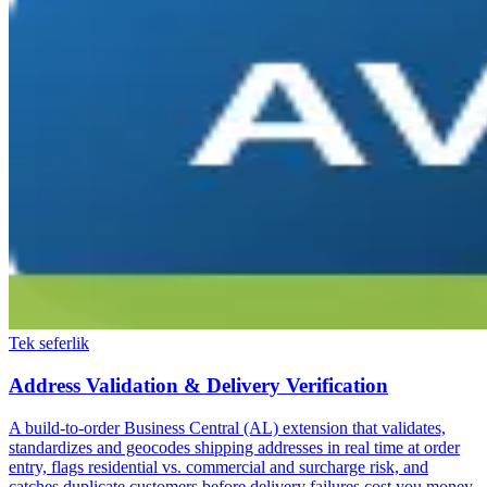
Tek seferlik
Address Validation & Delivery Verification
A build-to-order Business Central (AL) extension that validates,
standardizes and geocodes shipping addresses in real time at order
entry, flags residential vs. commercial and surcharge risk, and
catches duplicate customers before delivery failures cost you money.