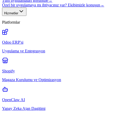
Tüm uygulamaları görüntüle
→
Özel bir uygulamaya mı ihtiyacınız var? Ekibimizle konuşun
→
Hizmetler
Platformlar
Odoo ERP'si
Uygulama ve Entegrasyon
Shopify
Magaza Kurulumu ve Optimizasyon
OpenClaw AI
Yapay Zeka Ajan Dagitimi