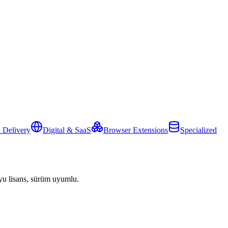
 Delivery
Digital & SaaS
Browser Extensions
Specialized
yu lisans, sürüm uyumlu.