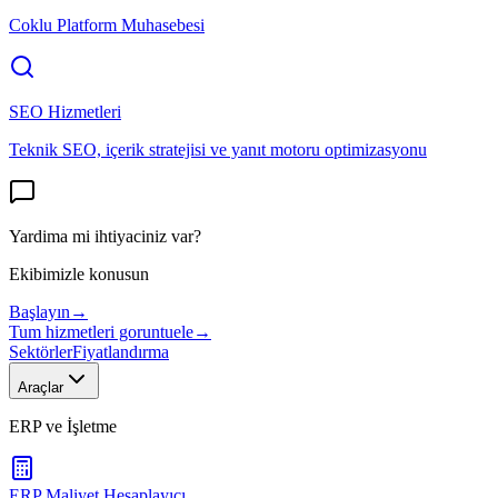
Coklu Platform Muhasebesi
SEO Hizmetleri
Teknik SEO, içerik stratejisi ve yanıt motoru optimizasyonu
Yardima mi ihtiyaciniz var?
Ekibimizle konusun
Başlayın
→
Tum hizmetleri goruntuele
→
Sektörler
Fiyatlandırma
Araçlar
ERP ve İşletme
ERP Maliyet Hesaplayıcı