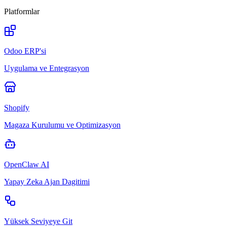
Platformlar
Odoo ERP'si
Uygulama ve Entegrasyon
Shopify
Magaza Kurulumu ve Optimizasyon
OpenClaw AI
Yapay Zeka Ajan Dagitimi
Yüksek Seviyeye Git