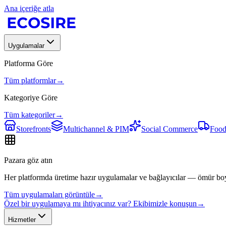
Ana içeriğe atla
Uygulamalar
Platforma Göre
Tüm platformlar
→
Kategoriye Göre
Tüm kategoriler
→
Storefronts
Multichannel & PIM
Social Commerce
Food
Pazara göz atın
Her platformda üretime hazır uygulamalar ve bağlayıcılar — ömür bo
Tüm uygulamaları görüntüle
→
Özel bir uygulamaya mı ihtiyacınız var? Ekibimizle konuşun
→
Hizmetler