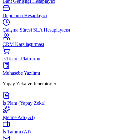
Bant Genişliği Hesaplayıcı
Depolama Hesaplayıcı
Çalışma Süresi SLA Hesaplayıcısı
CRM Karşılaştırması
e-Ticaret Platformu
Muhasebe Yazılımı
Yapay Zeka ve Jeneratörler
İş Planı (Yapay Zeka)
İşletme Adı (AI)
İş Tanımı (AI)