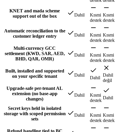
destek
destek
KNET and mada scheme
Dahil
Kısmi
Kısmi
support out of the box
destek
destek
Automatic reconciliation to the
Dahil
Kısmi
Kısmi
customer ledger entry
destek
destek
Multi-currency GCC
settlement (KWD, SAR, AED,
Dahil
Kısmi
Kısmi
BHD, QAR, OMR)
destek
destek
Built, installed and supported
Dahil
Dahil
on your specific tenant
Dahil
değil
Upgrade-safe per-tenant AL
extension (no base-app
Dahil
Kısmi
Dahil
changes)
destek
Secret keys held in isolated
storage with scoped permission
Dahil
Kısmi
Kısmi
sets
destek
destek
Refund handling tied to BC