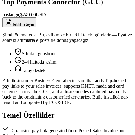
Tap Payments Connector (GCC)
başlangıç
$
249.00
USD
Teklif isteyin
Şimdi ödeme yok. Bu, ekibimize bir teklif talebi gönderir — fiyat ve
sonraki adımlarla e-posta ile dönüş yapacağız.
Sıfırdan geliştirme
2–4 haftada teslim
12 ay destek
A build-to-order Business Central extension that adds Tap-hosted
pay links to your sales invoices, supports KNET, mada and card
schemes across the GCC, and auto-reconciles captured payments
back to the originating customer ledger entries. Built, installed per-
tenant and supported by ECOSIRE.
Temel Özellikler
Tap-hosted pay link generated from Posted Sales Invoice and