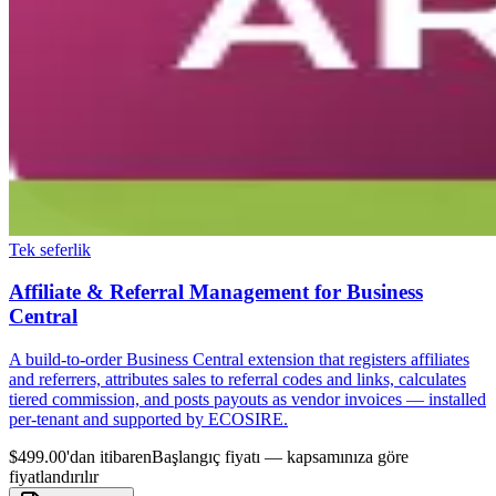
Tek seferlik
Affiliate & Referral Management for Business
Central
A build-to-order Business Central extension that registers affiliates
and referrers, attributes sales to referral codes and links, calculates
tiered commission, and posts payouts as vendor invoices — installed
per-tenant and supported by ECOSIRE.
$499.00'dan itibaren
Başlangıç fiyatı — kapsamınıza göre
fiyatlandırılır