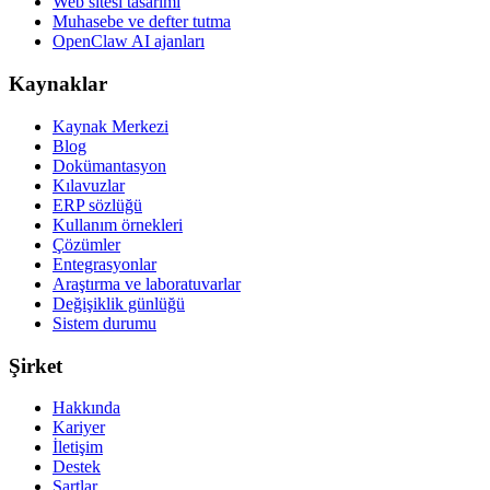
Web sitesi tasarımı
Muhasebe ve defter tutma
OpenClaw AI ajanları
Kaynaklar
Kaynak Merkezi
Blog
Dokümantasyon
Kılavuzlar
ERP sözlüğü
Kullanım örnekleri
Çözümler
Entegrasyonlar
Araştırma ve laboratuvarlar
Değişiklik günlüğü
Sistem durumu
Şirket
Hakkında
Kariyer
İletişim
Destek
Şartlar