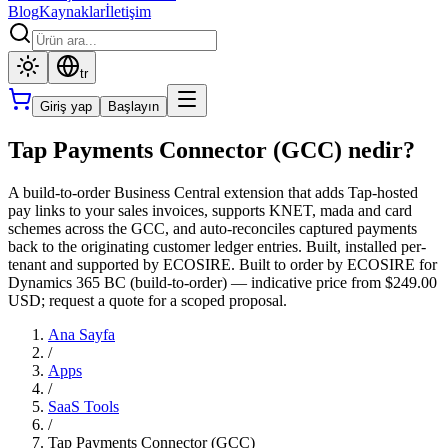
Blog
Kaynaklar
İletişim
tr
Giriş yap
Başlayın
Tap Payments Connector (GCC) nedir?
A build-to-order Business Central extension that adds Tap-hosted
pay links to your sales invoices, supports KNET, mada and card
schemes across the GCC, and auto-reconciles captured payments
back to the originating customer ledger entries. Built, installed per-
tenant and supported by ECOSIRE. Built to order by ECOSIRE for
Dynamics 365 BC (build-to-order) — indicative price from $249.00
USD; request a quote for a scoped proposal.
Ana Sayfa
/
Apps
/
SaaS Tools
/
Tap Payments Connector (GCC)