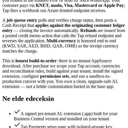
you embed in the emailed PDF or send by SMS/WhatsApp. Your
customer pays via
KNET, mada, Visa, Mastercard or Apple Pay
;
Tap fires a webhook our Azure-fronted endpoint receives.
A
job queue entry
polls and verifies charge status, then posts a
Cash Receipt that
applies against the originating customer ledger
entry
— closing the invoice automatically.
Refunds
are issued from
a posted credit memo action that calls the Tap refund endpoint and
reverses the application.
Multi-currency
is honored end to end
(KWD, SAR, AED, BHD, QAR, OMR) so the receipt currency
matches the charge.
This is
honest build-to-order
: there is no instant AppSource
download. After purchase we scope your Tap account, currencies
and reconciliation rules, build against your tenant, install the signed
extension, configure
permission sets
, and run a sandbox-to-
production cutover with you. You own a clean, upgrade-safe AL
extension — not a brittle customization buried in the base app.
Ne elde edeceksin
A signed per-tenant AL extension (.app) built for your
Business Central version and installed on your tenant
Tap Payments setup page with isolated-storage key