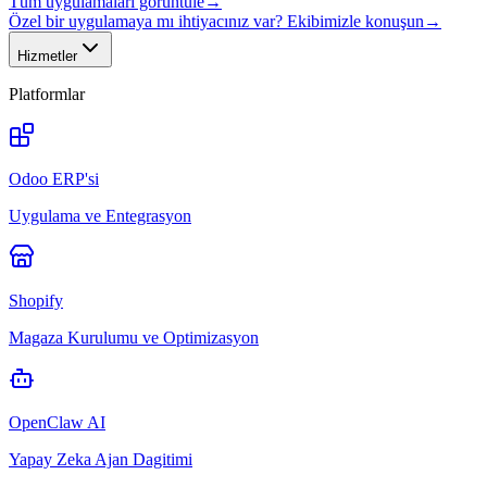
Tüm uygulamaları görüntüle
→
Özel bir uygulamaya mı ihtiyacınız var? Ekibimizle konuşun
→
Hizmetler
Platformlar
Odoo ERP'si
Uygulama ve Entegrasyon
Shopify
Magaza Kurulumu ve Optimizasyon
OpenClaw AI
Yapay Zeka Ajan Dagitimi