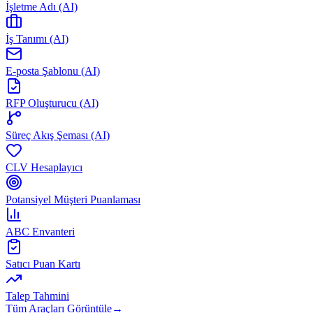
İşletme Adı (AI)
İş Tanımı (AI)
E-posta Şablonu (AI)
RFP Oluşturucu (AI)
Süreç Akış Şeması (AI)
CLV Hesaplayıcı
Potansiyel Müşteri Puanlaması
ABC Envanteri
Satıcı Puan Kartı
Talep Tahmini
Tüm Araçları Görüntüle
→