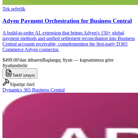
Tek seferlik
Adyen Payment Orchestration for Business Central
A build-to-order AL extension that brings Adyen's 150+ global
payment methods and unified settlement reconciliation into Business
Central accounts receivable, complementing the first-party D365
Commerce Adyen connector.
$499.00'dan itibaren
Başlangıç fiyatı — kapsamınıza göre
fiyatlandırılır
Teklif isteyin
Siparişe özel
Dynamics 365 Business Central