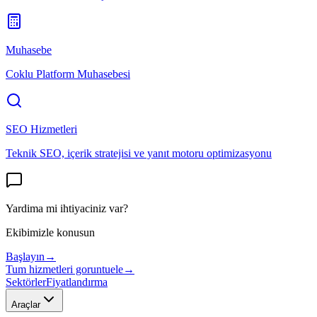
Muhasebe
Coklu Platform Muhasebesi
SEO Hizmetleri
Teknik SEO, içerik stratejisi ve yanıt motoru optimizasyonu
Yardima mi ihtiyaciniz var?
Ekibimizle konusun
Başlayın
→
Tum hizmetleri goruntuele
→
Sektörler
Fiyatlandırma
Araçlar