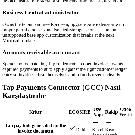
invoice instead of re-keying settlements from the Tap dashboard.
Business Central administrator
Owns the tenant and needs a clean, upgrade-safe extension with
proper permission sets and isolated-storage secrets — not an
unsupported base-app customization that breaks at the next
Microsoft update.
Accounts receivable accountant
Spends hours matching Tap settlements to open invoices; wants
captured payments to auto-apply against the right customer ledger
entry so invoices close themselves and refunds reverse cleanly.
Tap Payments Connector (GCC) Nasıl
Karşılaştırılır
Özel
Odoo
Kriter
ECOSIRE
Rakip
Yapı
Yerlisi
Tap pay link generated on the
Dahil
Kısmi
Kısmi
invoice document