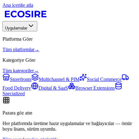
Ana içeriğe atla
Uygulamalar
Platforma Göre
Tüm platformlar
→
Kategoriye Göre
Tüm kategoriler
→
Storefronts
Multichannel & PIM
Social Commerce
Food Delivery
Digital & SaaS
Browser Extensions
Specialized
Pazara göz atın
Her platformda üretime hazır uygulamalar ve bağlayıcılar — ömür
boyu lisans, sürüm uyumlu.