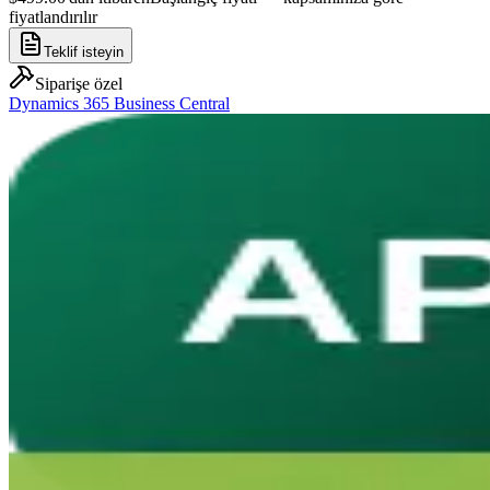
fiyatlandırılır
Teklif isteyin
Siparişe özel
Dynamics 365 Business Central