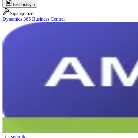
Teklif isteyin
Siparişe özel
Dynamics 365 Business Central
Tek seferlik