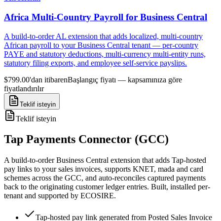
Africa Multi-Country Payroll for Business Central
A build-to-order AL extension that adds localized, multi-country
African payroll to your Business Central tenant — per-country
PAYE and statutory deductions, multi-currency multi-entity runs,
statutory filing exports, and employee self-service payslips.
$799.00'dan itibaren
Başlangıç fiyatı — kapsamınıza göre
fiyatlandırılır
Teklif isteyin
Teklif isteyin
Tap Payments Connector (GCC)
A build-to-order Business Central extension that adds Tap-hosted
pay links to your sales invoices, supports KNET, mada and card
schemes across the GCC, and auto-reconciles captured payments
back to the originating customer ledger entries. Built, installed per-
tenant and supported by ECOSIRE.
Tap-hosted pay link generated from Posted Sales Invoice