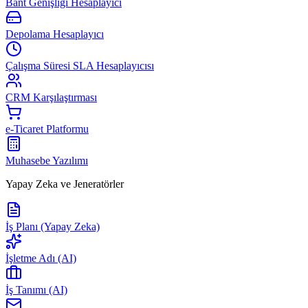
Bant Genişliği Hesaplayıcı
Depolama Hesaplayıcı
Çalışma Süresi SLA Hesaplayıcısı
CRM Karşılaştırması
e-Ticaret Platformu
Muhasebe Yazılımı
Yapay Zeka ve Jeneratörler
İş Planı (Yapay Zeka)
İşletme Adı (AI)
İş Tanımı (AI)