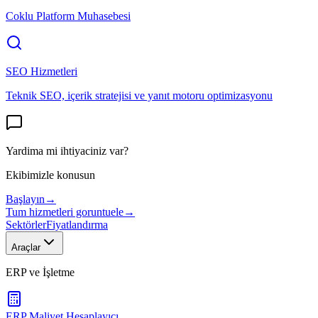
Coklu Platform Muhasebesi
SEO Hizmetleri
Teknik SEO, içerik stratejisi ve yanıt motoru optimizasyonu
Yardima mi ihtiyaciniz var?
Ekibimizle konusun
Başlayın
→
Tum hizmetleri goruntuele
→
Sektörler
Fiyatlandırma
Araçlar
ERP ve İşletme
ERP Maliyet Hesaplayıcı