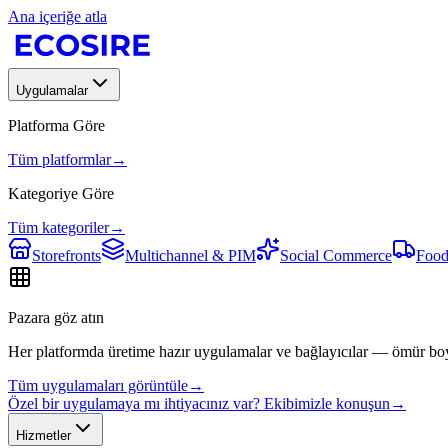
Ana içeriğe atla
Uygulamalar
Platforma Göre
Tüm platformlar
→
Kategoriye Göre
Tüm kategoriler
→
Storefronts
Multichannel & PIM
Social Commerce
Food
Pazara göz atın
Her platformda üretime hazır uygulamalar ve bağlayıcılar — ömür bo
Tüm uygulamaları görüntüle
→
Özel bir uygulamaya mı ihtiyacınız var? Ekibimizle konuşun
→
Hizmetler