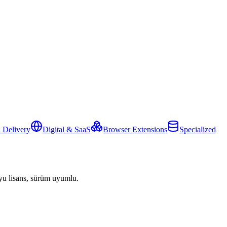
 Delivery
Digital & SaaS
Browser Extensions
Specialized
yu lisans, sürüm uyumlu.