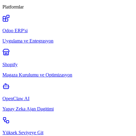
Platformlar
Odoo ERP'si
Uygulama ve Entegrasyon
Shopify
Magaza Kurulumu ve Optimizasyon
OpenClaw AI
Yapay Zeka Ajan Dagitimi
Yüksek Seviyeye Git