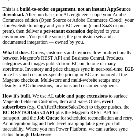
This is a
build-to-order engagement, not an instant AppSource
download.
After purchase, our AL engineers scope your Adobe
Commerce edition (Open Source or Adobe Commerce Cloud), your
store/website topology and your BC version (cloud SaaS or on-
prem), then deliver a
per-tenant extension
deployed to your
environment. You get the source, the permission sets and a
documented integration — owned by you.
What it does.
Orders, customers and invoices flow bi-directionally
between Magento's REST API and Business Central. Products,
categories and images publish from BC out to one or many
storefronts. Inventory and price changes sync in near-real-time. B2B
price lists and customer-specific pricing in BC are honored at the
Magento checkout. Multi-store and multi-website setups map
cleanly to BC dimensions, locations and customer segments.
How it's built.
We use AL
table and page extensions
to surface
Magento fields on Customer, Item and Sales Order,
event
subscribers
(e.g. OnAfterReleaseSalesDoc) to trigger pushes, the
BC REST/OData v4 API
plus the Magento REST API for
transport, and the
Job Queue
for scheduled reconciliation and retry.
An integration log and field-level mapping table give you full
traceability. Where you run Power Platform, we can surface sync
status through
Dataverse
.