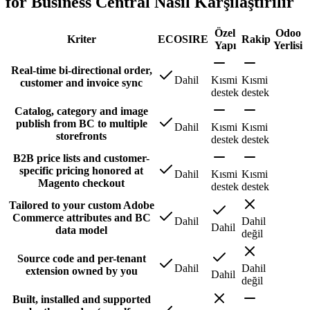
for Business Central Nasıl Karşılaştırılır
Özel
Odoo
Kriter
ECOSIRE
Rakip
Yapı
Yerlisi
Real-time bi-directional order,
Dahil
Kısmi
Kısmi
customer and invoice sync
destek
destek
Catalog, category and image
publish from BC to multiple
Dahil
Kısmi
Kısmi
storefronts
destek
destek
B2B price lists and customer-
specific pricing honored at
Dahil
Kısmi
Kısmi
Magento checkout
destek
destek
Tailored to your custom Adobe
Commerce attributes and BC
Dahil
Dahil
Dahil
data model
değil
Source code and per-tenant
Dahil
Dahil
extension owned by you
Dahil
değil
Built, installed and supported