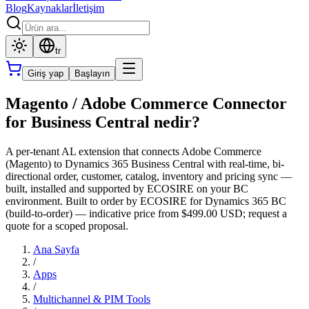
Blog
Kaynaklar
İletişim
tr
Giriş yap
Başlayın
Magento / Adobe Commerce Connector
for Business Central nedir?
A per-tenant AL extension that connects Adobe Commerce
(Magento) to Dynamics 365 Business Central with real-time, bi-
directional order, customer, catalog, inventory and pricing sync —
built, installed and supported by ECOSIRE on your BC
environment. Built to order by ECOSIRE for Dynamics 365 BC
(build-to-order) — indicative price from $499.00 USD; request a
quote for a scoped proposal.
Ana Sayfa
/
Apps
/
Multichannel & PIM Tools