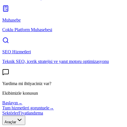
Muhasebe
Coklu Platform Muhasebesi
SEO Hizmetleri
Teknik SEO, içerik stratejisi ve yanıt motoru optimizasyonu
Yardima mi ihtiyaciniz var?
Ekibimizle konusun
Başlayın
→
Tum hizmetleri goruntuele
→
Sektörler
Fiyatlandırma
Araçlar