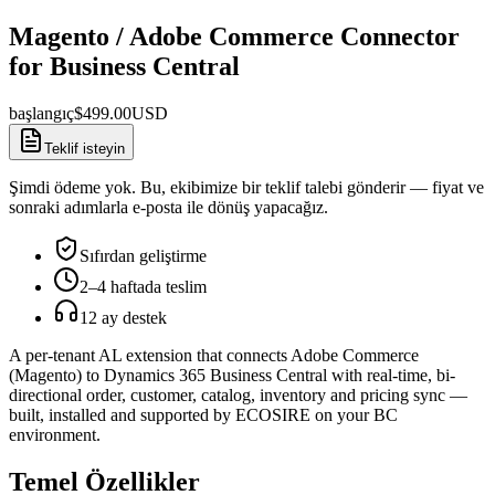
Magento / Adobe Commerce Connector
for Business Central
başlangıç
$
499.00
USD
Teklif isteyin
Şimdi ödeme yok. Bu, ekibimize bir teklif talebi gönderir — fiyat ve
sonraki adımlarla e-posta ile dönüş yapacağız.
Sıfırdan geliştirme
2–4 haftada teslim
12 ay destek
A per-tenant AL extension that connects Adobe Commerce
(Magento) to Dynamics 365 Business Central with real-time, bi-
directional order, customer, catalog, inventory and pricing sync —
built, installed and supported by ECOSIRE on your BC
environment.
Temel Özellikler