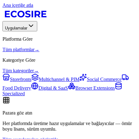
Ana içeriğe atla
Uygulamalar
Platforma Göre
Tüm platformlar
→
Kategoriye Göre
Tüm kategoriler
→
Storefronts
Multichannel & PIM
Social Commerce
Food Delivery
Digital & SaaS
Browser Extensions
Specialized
Pazara göz atın
Her platformda üretime hazır uygulamalar ve bağlayıcılar — ömür
boyu lisans, sürüm uyumlu.