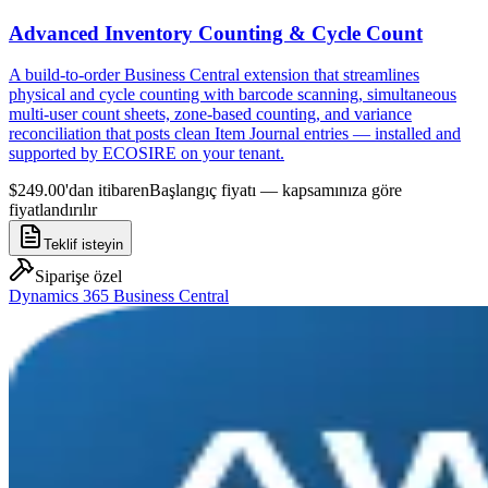
Advanced Inventory Counting & Cycle Count
A build-to-order Business Central extension that streamlines
physical and cycle counting with barcode scanning, simultaneous
multi-user count sheets, zone-based counting, and variance
reconciliation that posts clean Item Journal entries — installed and
supported by ECOSIRE on your tenant.
$249.00'dan itibaren
Başlangıç fiyatı — kapsamınıza göre
fiyatlandırılır
Teklif isteyin
Siparişe özel
Dynamics 365 Business Central