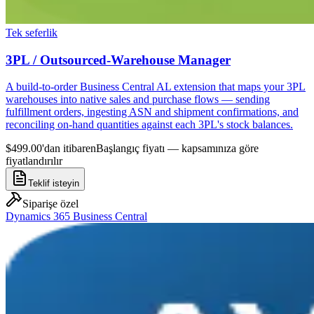
Tek seferlik
3PL / Outsourced-Warehouse Manager
A build-to-order Business Central AL extension that maps your 3PL
warehouses into native sales and purchase flows — sending
fulfillment orders, ingesting ASN and shipment confirmations, and
reconciling on-hand quantities against each 3PL's stock balances.
$499.00'dan itibaren
Başlangıç fiyatı — kapsamınıza göre
fiyatlandırılır
Teklif isteyin
Siparişe özel
Dynamics 365 Business Central