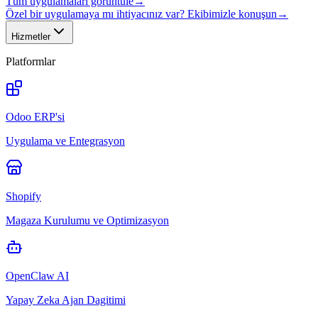
Tüm uygulamaları görüntüle
→
Özel bir uygulamaya mı ihtiyacınız var? Ekibimizle konuşun
→
Hizmetler
Platformlar
Odoo ERP'si
Uygulama ve Entegrasyon
Shopify
Magaza Kurulumu ve Optimizasyon
OpenClaw AI
Yapay Zeka Ajan Dagitimi