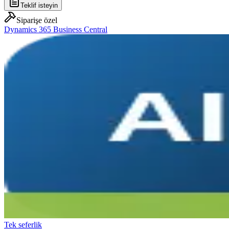
Teklif isteyin
Siparişe özel
Dynamics 365 Business Central
Tek seferlik