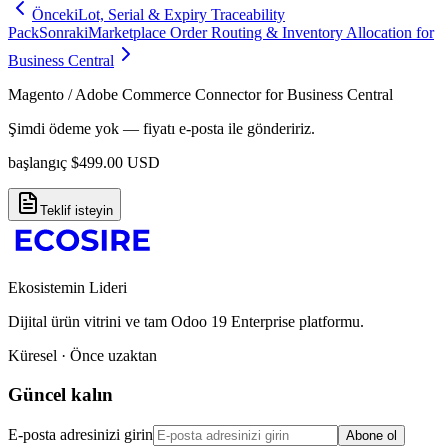
Önceki
Lot, Serial & Expiry Traceability
Pack
Sonraki
Marketplace Order Routing & Inventory Allocation for
Business Central
Magento / Adobe Commerce Connector for Business Central
Şimdi ödeme yok — fiyatı e-posta ile göndeririz.
başlangıç
$
499.00
USD
Teklif isteyin
Ekosistemin Lideri
Dijital ürün vitrini ve tam Odoo 19 Enterprise platformu.
Küresel · Önce uzaktan
Güncel kalın
E-posta adresinizi girin
Abone ol