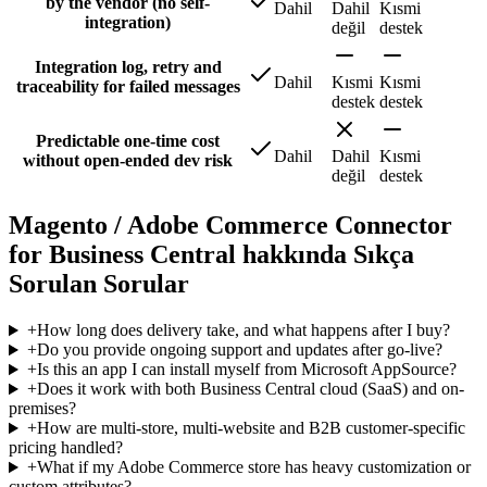
by the vendor (no self-
Dahil
Dahil
Kısmi
integration)
değil
destek
Integration log, retry and
Dahil
Kısmi
Kısmi
traceability for failed messages
destek
destek
Predictable one-time cost
Dahil
Dahil
Kısmi
without open-ended dev risk
değil
destek
Magento / Adobe Commerce Connector
for Business Central hakkında Sıkça
Sorulan Sorular
+
How long does delivery take, and what happens after I buy?
+
Do you provide ongoing support and updates after go-live?
+
Is this an app I can install myself from Microsoft AppSource?
+
Does it work with both Business Central cloud (SaaS) and on-
premises?
+
How are multi-store, multi-website and B2B customer-specific
pricing handled?
+
What if my Adobe Commerce store has heavy customization or
custom attributes?