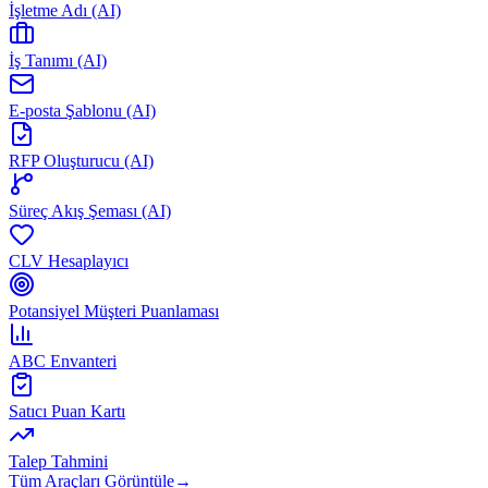
İşletme Adı (AI)
İş Tanımı (AI)
E-posta Şablonu (AI)
RFP Oluşturucu (AI)
Süreç Akış Şeması (AI)
CLV Hesaplayıcı
Potansiyel Müşteri Puanlaması
ABC Envanteri
Satıcı Puan Kartı
Talep Tahmini
Tüm Araçları Görüntüle
→