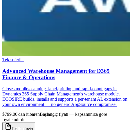
Tek seferlik
Advanced Warehouse Management for D365
Finance & Operations
Closes mobile-scanning, label-printing and rapid-count gaps in
Dynamics 365 Supply Chain Management's warehouse module.
ECOSIRE builds, installs and supports a per-tenant AL extension on
your own environment — no generic AppSource compromise.
$799.00'dan itibaren
Başlangıç fiyatı — kapsamınıza göre
fiyatlandırılır
Teklif isteyin