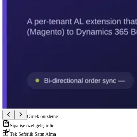
Örnek önizleme
Siparişe özel geliştirilir
Tek Seferlik Satın Alma