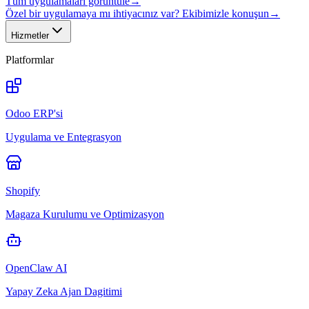
Tüm uygulamaları görüntüle
→
Özel bir uygulamaya mı ihtiyacınız var? Ekibimizle konuşun
→
Hizmetler
Platformlar
Odoo ERP'si
Uygulama ve Entegrasyon
Shopify
Magaza Kurulumu ve Optimizasyon
OpenClaw AI
Yapay Zeka Ajan Dagitimi