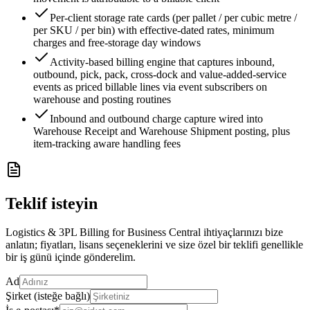
Per-client storage rate cards (per pallet / per cubic metre /
per SKU / per bin) with effective-dated rates, minimum
charges and free-storage day windows
Activity-based billing engine that captures inbound,
outbound, pick, pack, cross-dock and value-added-service
events as priced billable lines via event subscribers on
warehouse and posting routines
Inbound and outbound charge capture wired into
Warehouse Receipt and Warehouse Shipment posting, plus
item-tracking aware handling fees
Teklif isteyin
Logistics & 3PL Billing for Business Central ihtiyaçlarınızı bize
anlatın; fiyatları, lisans seçeneklerini ve size özel bir teklifi genellikle
bir iş günü içinde gönderelim.
Ad
Şirket (isteğe bağlı)