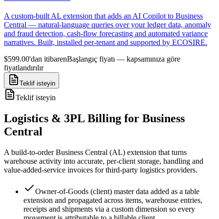
A custom-built AL extension that adds an AI Copilot to Business
Central — natural-language queries over your ledger data, anomaly
and fraud detection, cash-flow forecasting and automated variance
narratives. Built, installed per-tenant and supported by ECOSIRE.
$599.00'dan itibaren
Başlangıç fiyatı — kapsamınıza göre
fiyatlandırılır
Teklif isteyin
Teklif isteyin
Logistics & 3PL Billing for Business
Central
A build-to-order Business Central (AL) extension that turns
warehouse activity into accurate, per-client storage, handling and
value-added-service invoices for third-party logistics providers.
Owner-of-Goods (client) master data added as a table
extension and propagated across items, warehouse entries,
receipts and shipments via a custom dimension so every
movement is attributable to a billable client