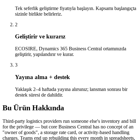
Tek seferlik geliştirme fiyatıyla başlayın. Kapsamı başlangıçta
sizinle birlikte belirleriz.
2
Geliştirir ve kurarız
ECOSIRE, Dynamics 365 Business Central ortamınızda
geliştirir, yapılandırır ve kurar.
3
Yayına alma + destek
Yaklaşık 2–4 haftada yayına alırsınız; lansman sonrası bir
destek süresi de dahildir.
Bu Ürün Hakkında
Third-party logistics providers run someone else's inventory and bill
for the privilege — but core Business Central has no concept of an
"owner of goods", a storage rate card, or activity-based handling
charges. Teams end up rebuilding this every month in spreadsheets,