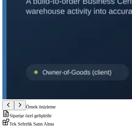
Örnek önizleme
Siparişe özel geliştirilir
Tek Seferlik Satın Alma