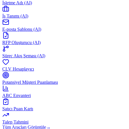
İşletme Adı (AI)
İş Tanımı (AI)
E-posta Şablonu (AI)
RFP Oluşturucu (AI)
Süreç Akış Şeması (AI)
CLV Hesaplayıcı
Potansiyel Müşteri Puanlaması
ABC Envanteri
Satıcı Puan Kartı
Talep Tahmini
Tüm Araçları Görüntüle
→