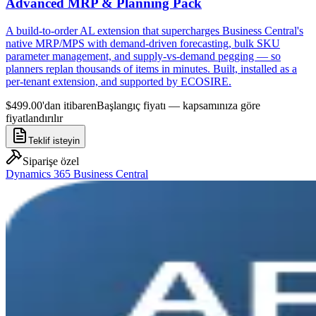
Advanced MRP & Planning Pack
A build-to-order AL extension that supercharges Business Central's
native MRP/MPS with demand-driven forecasting, bulk SKU
parameter management, and supply-vs-demand pegging — so
planners replan thousands of items in minutes. Built, installed as a
per-tenant extension, and supported by ECOSIRE.
$499.00'dan itibaren
Başlangıç fiyatı — kapsamınıza göre
fiyatlandırılır
Teklif isteyin
Siparişe özel
Dynamics 365 Business Central