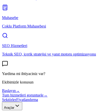
Muhasebe
Coklu Platform Muhasebesi
SEO Hizmetleri
Teknik SEO, içerik stratejisi ve yanıt motoru optimizasyonu
Yardima mi ihtiyaciniz var?
Ekibimizle konusun
Başlayın
→
Tum hizmetleri goruntuele
→
Sektörler
Fiyatlandırma
Araçlar