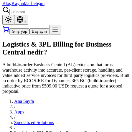
Blog
Kaynaklar
İletişim
tr
Giriş yap
Başlayın
Logistics & 3PL Billing for Business
Central nedir?
A build-to-order Business Central (AL) extension that turns
warehouse activity into accurate, per-client storage, handling and
value-added-service invoices for third-party logistics providers. Built
to order by ECOSIRE for Dynamics 365 BC (build-to-order) —
indicative price from $599.00 USD; request a quote for a scoped
proposal.
Ana Sayfa
/
Apps
/
Specialized Solutions
/