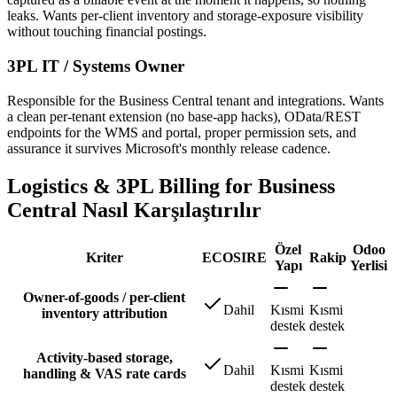
leaks. Wants per-client inventory and storage-exposure visibility
without touching financial postings.
3PL IT / Systems Owner
Responsible for the Business Central tenant and integrations. Wants
a clean per-tenant extension (no base-app hacks), OData/REST
endpoints for the WMS and portal, proper permission sets, and
assurance it survives Microsoft's monthly release cadence.
Logistics & 3PL Billing for Business
Central Nasıl Karşılaştırılır
Özel
Odoo
Kriter
ECOSIRE
Rakip
Yapı
Yerlisi
Owner-of-goods / per-client
Dahil
Kısmi
Kısmi
inventory attribution
destek
destek
Activity-based storage,
Dahil
Kısmi
Kısmi
handling & VAS rate cards
destek
destek