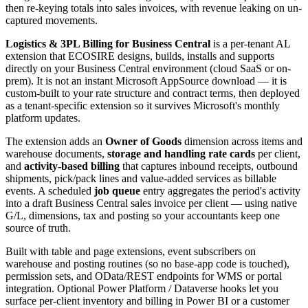
then re-keying totals into sales invoices, with revenue leaking on un-
captured movements.
Logistics & 3PL Billing for Business Central
is a per-tenant AL
extension that ECOSIRE designs, builds, installs and supports
directly on your Business Central environment (cloud SaaS or on-
prem). It is not an instant Microsoft AppSource download — it is
custom-built to your rate structure and contract terms, then deployed
as a tenant-specific extension so it survives Microsoft's monthly
platform updates.
The extension adds an
Owner of Goods
dimension across items and
warehouse documents,
storage and handling rate cards
per client,
and
activity-based billing
that captures inbound receipts, outbound
shipments, pick/pack lines and value-added services as billable
events. A scheduled
job queue
entry aggregates the period's activity
into a draft Business Central sales invoice per client — using native
G/L, dimensions, tax and posting so your accountants keep one
source of truth.
Built with table and page extensions, event subscribers on
warehouse and posting routines (so no base-app code is touched),
permission sets, and OData/REST endpoints for WMS or portal
integration. Optional Power Platform / Dataverse hooks let you
surface per-client inventory and billing in Power BI or a customer