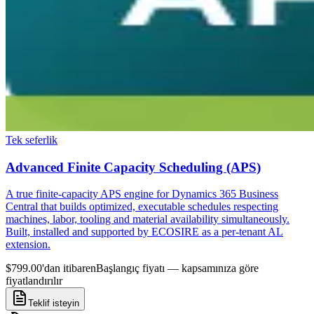
Tek seferlik
Advanced Finite Capacity Scheduling (APS)
A true finite-capacity APS engine for Dynamics 365 Business
Central that builds optimized, executable schedules respecting
machines, labor, tooling and material availability simultaneously.
Built, installed and supported by ECOSIRE as a per-tenant AL
extension.
$799.00'dan itibaren
Başlangıç fiyatı — kapsamınıza göre
fiyatlandırılır
Teklif isteyin