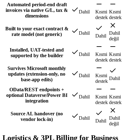
Automated period-end draft
invoices via native G/L, tax &
Dahil
Kısmi
Kısmi
dimensions
destek
destek
Built to your exact contract &
Dahil
Dahil
rate model (not generic)
Dahil
değil
Installed, UAT-tested and
Dahil
Kısmi
Kısmi
supported by the builder
destek
destek
Survives Microsoft monthly
updates (extension-only, no
Dahil
Kısmi
Dahil
base-app edits)
destek
OData/REST endpoints +
optional Dataverse/Power BI
Dahil
Kısmi
Kısmi
integration
destek
destek
Source AL handover (no
Dahil
Dahil
vendor lock-in)
Dahil
değil
Logistics & 3PL Billing for Business