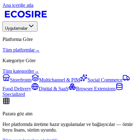
Ana içeriğe atla
Uygulamalar
Platforma Göre
Tüm platformlar
→
Kategoriye Göre
Tüm kategoriler
→
Storefronts
Multichannel & PIM
Social Commerce
Food Delivery
Digital & SaaS
Browser Extensions
Specialized
Pazara göz atın
Her platformda üretime hazır uygulamalar ve bağlayıcılar — ömür
boyu lisans, sürüm uyumlu.