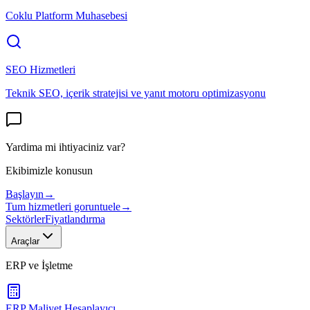
Coklu Platform Muhasebesi
SEO Hizmetleri
Teknik SEO, içerik stratejisi ve yanıt motoru optimizasyonu
Yardima mi ihtiyaciniz var?
Ekibimizle konusun
Başlayın
→
Tum hizmetleri goruntuele
→
Sektörler
Fiyatlandırma
Araçlar
ERP ve İşletme
ERP Maliyet Hesaplayıcı