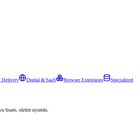
 Delivery
Digital & SaaS
Browser Extensions
Specialized
yu lisans, sürüm uyumlu.