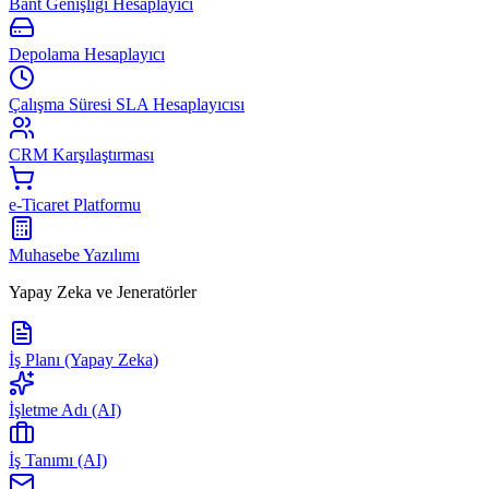
Bant Genişliği Hesaplayıcı
Depolama Hesaplayıcı
Çalışma Süresi SLA Hesaplayıcısı
CRM Karşılaştırması
e-Ticaret Platformu
Muhasebe Yazılımı
Yapay Zeka ve Jeneratörler
İş Planı (Yapay Zeka)
İşletme Adı (AI)
İş Tanımı (AI)