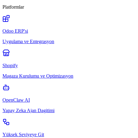
Platformlar
Odoo ERP'si
Uygulama ve Entegrasyon
Shopify
Magaza Kurulumu ve Optimizasyon
OpenClaw AI
Yapay Zeka Ajan Dagitimi
Yüksek Seviyeye Git