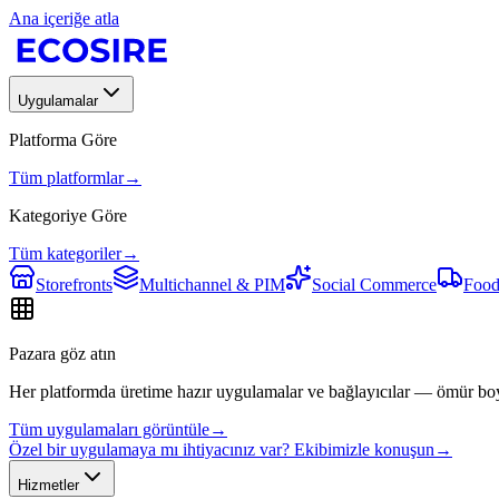
Ana içeriğe atla
Uygulamalar
Platforma Göre
Tüm platformlar
→
Kategoriye Göre
Tüm kategoriler
→
Storefronts
Multichannel & PIM
Social Commerce
Food
Pazara göz atın
Her platformda üretime hazır uygulamalar ve bağlayıcılar — ömür bo
Tüm uygulamaları görüntüle
→
Özel bir uygulamaya mı ihtiyacınız var? Ekibimizle konuşun
→
Hizmetler