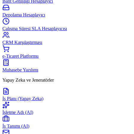
Bant Genişliği Hesaplayıcı
Depolama Hesaplayıcı
Çalışma Süresi SLA Hesaplayıcısı
CRM Karşılaştırması
e-Ticaret Platformu
Muhasebe Yazılımı
Yapay Zeka ve Jeneratörler
İş Planı (Yapay Zeka)
İşletme Adı (AI)
İş Tanımı (AI)