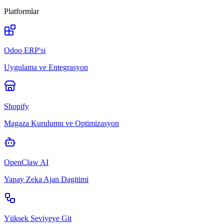
Platformlar
Odoo ERP'si
Uygulama ve Entegrasyon
Shopify
Magaza Kurulumu ve Optimizasyon
OpenClaw AI
Yapay Zeka Ajan Dagitimi
Yüksek Seviyeye Git