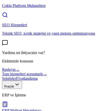
Coklu Platform Muhasebesi
SEO Hizmetleri
Teknik SEO, içerik stratejisi ve yanıt motoru optimizasyonu
Yardima mi ihtiyaciniz var?
Ekibimizle konusun
Başlayın
→
Tum hizmetleri goruntuele
→
Sektörler
Fiyatlandırma
Araçlar
ERP ve İşletme
ERP Maliyet Hesaplayıcı