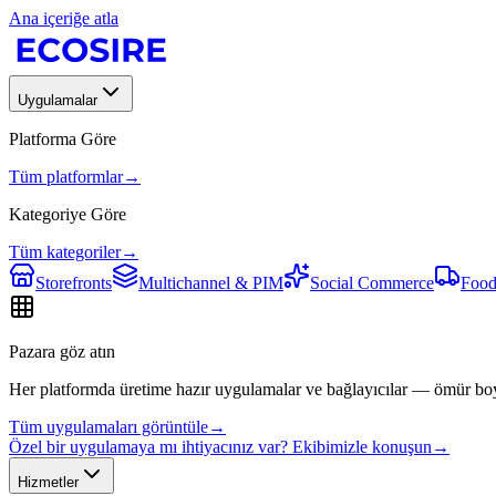
Ana içeriğe atla
Uygulamalar
Platforma Göre
Tüm platformlar
→
Kategoriye Göre
Tüm kategoriler
→
Storefronts
Multichannel & PIM
Social Commerce
Food
Pazara göz atın
Her platformda üretime hazır uygulamalar ve bağlayıcılar — ömür bo
Tüm uygulamaları görüntüle
→
Özel bir uygulamaya mı ihtiyacınız var? Ekibimizle konuşun
→
Hizmetler