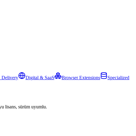
 Delivery
Digital & SaaS
Browser Extensions
Specialized
yu lisans, sürüm uyumlu.