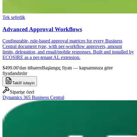
Tek seferlik
Advanced Approval Workflows
Configurable, rule-based approval matrices for every Business
Central document type, with per-workflow approvers, amount
limits, delegation, and email/mobile responses. Built and installed by
ECOSIRE as a per-tenant AL extension.
$499.00'dan itibaren
Başlangıç fiyatı — kapsamınıza göre
fiyatlandırılır
Teklif isteyin
Siparişe özel
Dynamics 365 Business Central