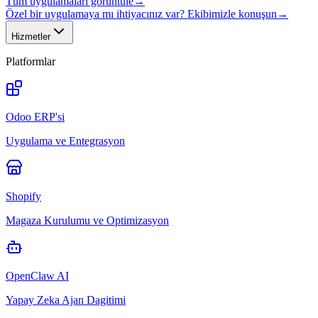
Tüm uygulamaları görüntüle
→
Özel bir uygulamaya mı ihtiyacınız var? Ekibimizle konuşun
→
Hizmetler
Platformlar
Odoo ERP'si
Uygulama ve Entegrasyon
Shopify
Magaza Kurulumu ve Optimizasyon
OpenClaw AI
Yapay Zeka Ajan Dagitimi