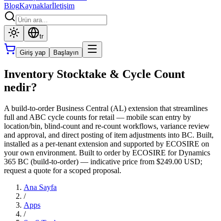
Blog
Kaynaklar
İletişim
tr
Giriş yap
Başlayın
Inventory Stocktake & Cycle Count
nedir?
A build-to-order Business Central (AL) extension that streamlines
full and ABC cycle counts for retail — mobile scan entry by
location/bin, blind-count and re-count workflows, variance review
and approval, and direct posting of item adjustments into BC. Built,
installed as a per-tenant extension and supported by ECOSIRE on
your own environment. Built to order by ECOSIRE for Dynamics
365 BC (build-to-order) — indicative price from $249.00 USD;
request a quote for a scoped proposal.
Ana Sayfa
/
Apps
/