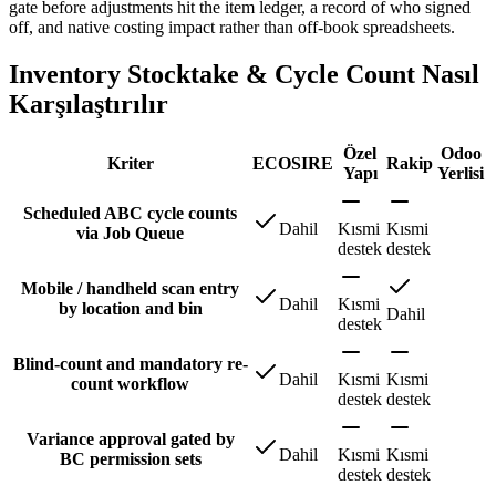
gate before adjustments hit the item ledger, a record of who signed
off, and native costing impact rather than off-book spreadsheets.
Inventory Stocktake & Cycle Count Nasıl
Karşılaştırılır
Özel
Odoo
Kriter
ECOSIRE
Rakip
Yapı
Yerlisi
Scheduled ABC cycle counts
Dahil
Kısmi
Kısmi
via Job Queue
destek
destek
Mobile / handheld scan entry
Dahil
Kısmi
by location and bin
Dahil
destek
Blind-count and mandatory re-
Dahil
Kısmi
Kısmi
count workflow
destek
destek
Variance approval gated by
Dahil
Kısmi
Kısmi
BC permission sets
destek
destek