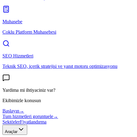
Muhasebe
Coklu Platform Muhasebesi
SEO Hizmetleri
Teknik SEO, içerik stratejisi ve yanıt motoru optimizasyonu
Yardima mi ihtiyaciniz var?
Ekibimizle konusun
Başlayın
→
Tum hizmetleri goruntuele
→
Sektörler
Fiyatlandırma
Araçlar