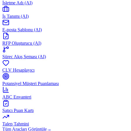
İşletme Adı (AI)
İş Tanımı (AI)
E-posta Şablonu (AI)
RFP Oluşturucu (AI)
Süreç Akış Şeması (AI)
CLV Hesaplayıcı
Potansiyel Müşteri Puanlaması
ABC Envanteri
Satıcı Puan Kartı
Talep Tahmini
Tüm Araçları Görüntüle
→