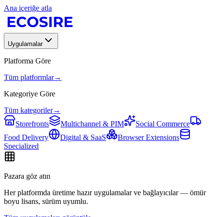
Ana içeriğe atla
Uygulamalar
Platforma Göre
Tüm platformlar
→
Kategoriye Göre
Tüm kategoriler
→
Storefronts
Multichannel & PIM
Social Commerce
Food Delivery
Digital & SaaS
Browser Extensions
Specialized
Pazara göz atın
Her platformda üretime hazır uygulamalar ve bağlayıcılar — ömür
boyu lisans, sürüm uyumlu.