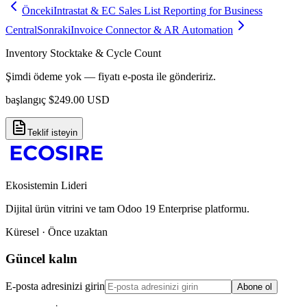
Önceki
Intrastat & EC Sales List Reporting for Business
Central
Sonraki
Invoice Connector & AR Automation
Inventory Stocktake & Cycle Count
Şimdi ödeme yok — fiyatı e-posta ile göndeririz.
başlangıç
$
249.00
USD
Teklif isteyin
Ekosistemin Lideri
Dijital ürün vitrini ve tam Odoo 19 Enterprise platformu.
Küresel · Önce uzaktan
Güncel kalın
E-posta adresinizi girin
Abone ol