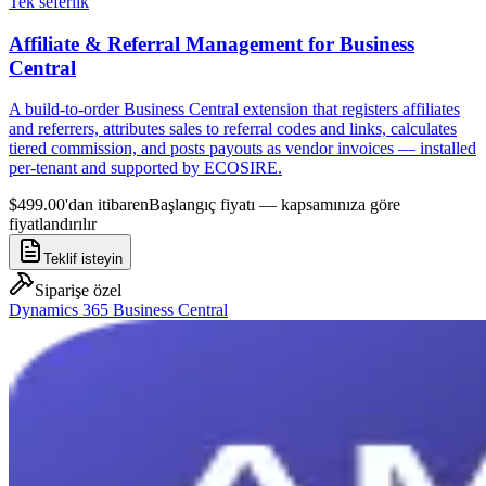
Tek seferlik
Affiliate & Referral Management for Business
Central
A build-to-order Business Central extension that registers affiliates
and referrers, attributes sales to referral codes and links, calculates
tiered commission, and posts payouts as vendor invoices — installed
per-tenant and supported by ECOSIRE.
$499.00'dan itibaren
Başlangıç fiyatı — kapsamınıza göre
fiyatlandırılır
Teklif isteyin
Siparişe özel
Dynamics 365 Business Central