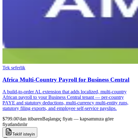
Tek seferlik
Africa Multi-Country Payroll for Business Central
A build-to-order AL extension that adds localized, multi-country
African payroll to your Business Central tenant — per-country
PAYE and statutory deductions, multi-currency multi-entity runs,
statutory filing exports, and employee self-service payslips.
$799.00'dan itibaren
Başlangıç fiyatı — kapsamınıza göre
fiyatlandırılır
Teklif isteyin