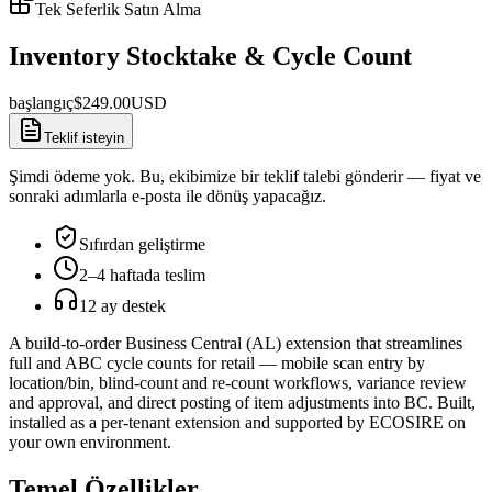
Tek Seferlik Satın Alma
Inventory Stocktake & Cycle Count
başlangıç
$
249.00
USD
Teklif isteyin
Şimdi ödeme yok. Bu, ekibimize bir teklif talebi gönderir — fiyat ve
sonraki adımlarla e-posta ile dönüş yapacağız.
Sıfırdan geliştirme
2–4 haftada teslim
12 ay destek
A build-to-order Business Central (AL) extension that streamlines
full and ABC cycle counts for retail — mobile scan entry by
location/bin, blind-count and re-count workflows, variance review
and approval, and direct posting of item adjustments into BC. Built,
installed as a per-tenant extension and supported by ECOSIRE on
your own environment.
Temel Özellikler