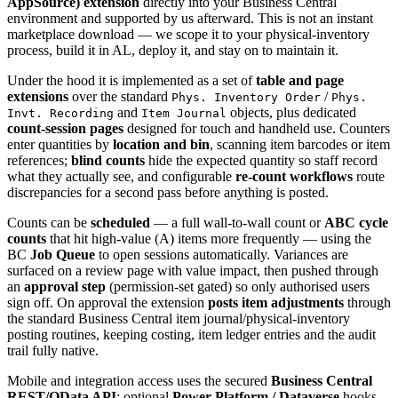
AppSource) extension
directly into your Business Central
environment and supported by us afterward. This is not an instant
marketplace download — we scope it to your physical-inventory
process, build it in AL, deploy it, and stay on to maintain it.
Under the hood it is implemented as a set of
table and page
extensions
over the standard
/
Phys. Inventory Order
Phys.
and
objects, plus dedicated
Invt. Recording
Item Journal
count-session pages
designed for touch and handheld use. Counters
enter quantities by
location and bin
, scanning item barcodes or item
references;
blind counts
hide the expected quantity so staff record
what they actually see, and configurable
re-count workflows
route
discrepancies for a second pass before anything is posted.
Counts can be
scheduled
— a full wall-to-wall count or
ABC cycle
counts
that hit high-value (A) items more frequently — using the
BC
Job Queue
to open sessions automatically. Variances are
surfaced on a review page with value impact, then pushed through
an
approval step
(permission-set gated) so only authorised users
sign off. On approval the extension
posts item adjustments
through
the standard Business Central item journal/physical-inventory
posting routines, keeping costing, item ledger entries and the audit
trail fully native.
Mobile and integration access uses the secured
Business Central
REST/OData API
; optional
Power Platform / Dataverse
hooks